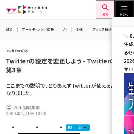
メ
Web担当者Forum
イ
検索
MENU
ン
コ
SEO
マーケティング／広告
AI
SNS
アクセス解析／データ分析
＼ 
ン
生成
テ
Twitterの本
るセ
ン
Twitterの設定を変更しよう - Twitterの本
202
ツ
seo (3528)
第3章
▼申
に
ai (2811)
移
ここまでの説明で、とりあえずTwitterが使えるように
動
youtube (2439)
なりました。
note (2315)
Web担編集部
セミナー (2308)
2009年9月1日 10:00
z世代 (1623)
28
meo (1277)