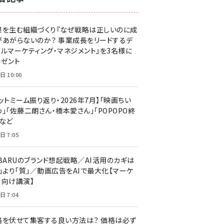
z世代 (1623)
果を生む組織づくり『なぜ戦略は正しいのに成
meo (1277)
があがらないのか？ 事業成長をリードするデ
llmo (1166)
タルマーケティング・マネジメント』を3名様に
レゼント
日 10:00
ットミーム振り返り・2026年7月】「映画ちい
」「佐藤二朗さん・橋本愛さん」「POPOPO終
」など
日 7:05
UBARUのブランド想起戦略／AI活用のカギは
量」より「質」／動画広告をAIで最大化【マーケ
ー向け講演】
日 7:04
格を伏せて集客する良い方法は？ 価格は必ず