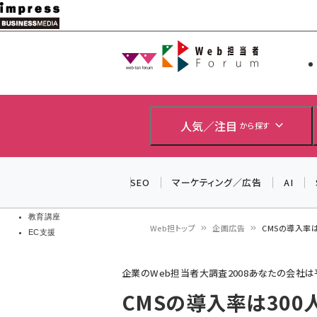
メ
イ
Web担当者
Web担当者
ン
EC担当者
コ
製品導入
ン
企業IT
ソフト開発
テ
人気／注目
から探す
IoT・AI
ン
DCクラウド
研究・調査
ツ
SEO
マーケティング／広告
AI
エネルギー
に
ドローン
移
教育講座
Web担トップ
企画広告
CMSの導入率
EC支援
動
パ
企業のWeb担当者大調査2008――あなたの会社
ン
CMSの導入率は30
く