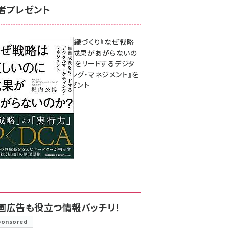
者プレゼント
成果を生む組織づくり『なぜ戦略
は正しいのに成果があがらないの
か？ 事業成長をリードするデジタ
ルマーケティング・マネジメント』を
3名様にプレゼント
8月7日 10:00
画広告も役立つ情報バッチリ！
ponsored