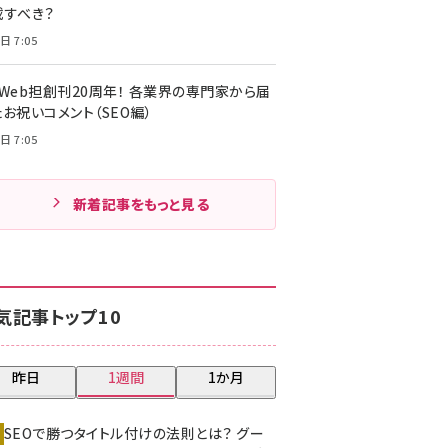
載すべき？
日 7:05
・Web担創刊20周年！ 各業界の専門家から届
お祝いコメント（SEO編）
日 7:05
新着記事をもっと見る
気記事トップ10
昨日
1週間
1か月
SEOで勝つタイトル付けの法則とは？ グー