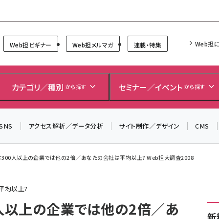
Forum
Web担
Web担ビギナー
Web担メルマガ
連載・特集
＼ 8月27日開催、申し込み受付中！ ／
生成AIをマーケティング等に活用するための考え方を学べ
カテゴリ／種別
セミナー／イベント
から探す
から探す
るセミナーイベント「生成AI × マーケティング フォーラム
2026」開催！
SNS
アクセス解析／データ分析
サイト制作／デザイン
CMS
▼申し込みはこちらから▼
は300人以上の企業では他の2倍／あなたの会社は平均以上? Web担大調査2008
は平均以上?
0人以上の企業では他の2倍／あ
新