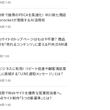
4日 7:05
I分析で施策のPDCAを高速化！ 中川政七商店
procketが実践するAI活用術
0日 7:05
ebサイトのトップページはもはや不要？ 商品
を「売れるコンテンツ」に変えるPIM/DAM連
日 7:05
Cビジネスに有効！ リピート促進や顧客満足度
上に直結する「LINE通知メッセージ」とは？
0日 7:05
I活用でWebサイトを優秀な営業担当者へ。
oBサイト制作「5つの新基準」とは？
4日 7:05