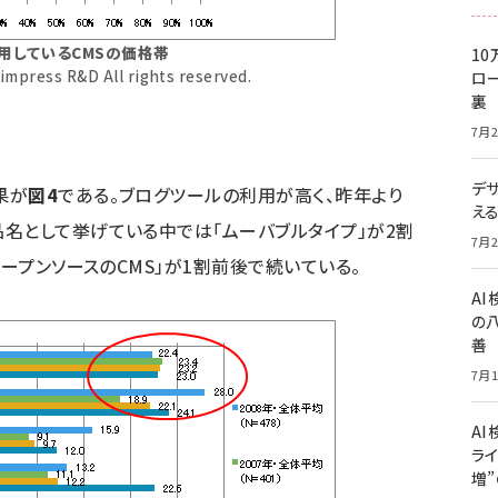
用しているCMSの価格帯
10
impress R&D All rights reserved.
ロー
裏
7月2
デ
果が
図4
である。ブログツールの利用が高く、昨年より
え
名として挙げている中では「ムーバブルタイプ」が2割
7月2
オープンソースのCMS」が1割前後で続いている。
A
の
善
7月1
AI
ライ
増