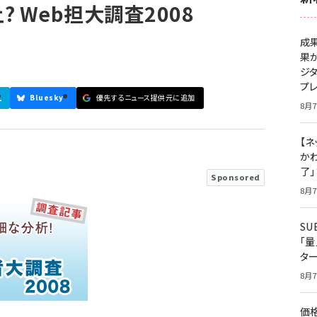
 Web担大調査2008
成
果
ジ
プ
1
Bluesky
優先するニュース提供元に追加
8月7
【ネ
かわ
了
Sponsored
8月7
S
「
タ
8月7
価