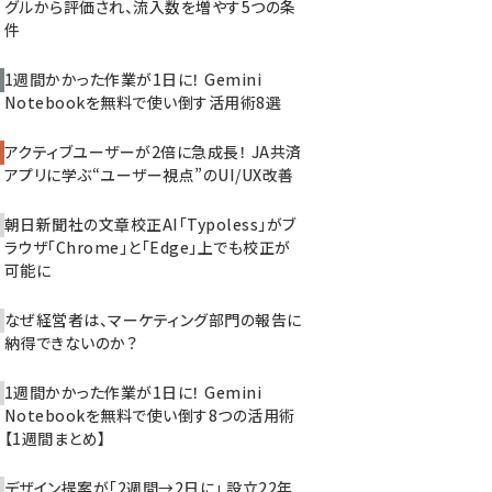
グルから評価され、流入数を増やす5つの条
件
1週間かかった作業が1日に！ Gemini
Notebookを無料で使い倒す活用術8選
アクティブユーザーが2倍に急成長！ JA共済
アプリに学ぶ“ユーザー視点”のUI/UX改善
朝日新聞社の文章校正AI「Typoless」がブ
ラウザ「Chrome」と「Edge」上でも校正が
可能に
なぜ経営者は、マーケティング部門の報告に
納得できないのか？
1週間かかった作業が1日に！ Gemini
Notebookを無料で使い倒す8つの活用術
【1週間まとめ】
デザイン提案が「2週間→2日に」 設立22年