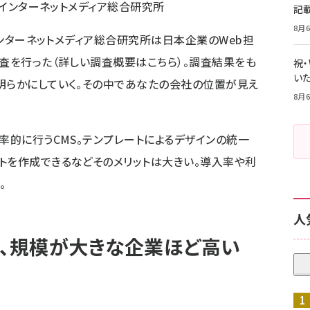
D インターネットメディア総合研究所
記
8月6
 インターネットメディア総合研究所は日本企業のWeb担
査を行った（
詳しい調査概要はこちら
）。調査結果をも
祝
いた
明らかにしていく。その中であなたの会社の位置が見え
8月6
率的に行うCMS。テンプレートによるデザインの統一
トを作成できるなどそのメリットは大きい。導入率や利
。
人
％、規模が大きな企業ほど高い