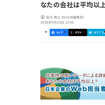
なたの会社は平均以上?
ず
鈴木 教之（Web担編集部）
2008年9月24日 10:00
2
シェア
ポスト
はてブ