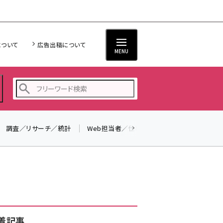
について
広告出稿について
MENU
調査／リサーチ／統計
Web担当者／仕事
法律／標準規格
seo (3528)
ai (2811)
youtube (2439)
note (2315)
セミナー (2308)
着記事