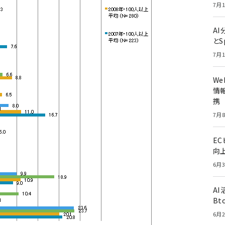
7月1
A
とS
7月1
W
情報
携
7月8
E
向
6月3
A
Bt
6月2