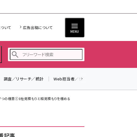
について
広告出稿について
MENU
調査／リサーチ／統計
Web担当者／仕事
法律／標準規格
seo (3524)
ai (2804)
つの極意①――1社見積もりと相見積もりを極める
youtube (2431)
note (2312)
セミナー (2306)
着記事