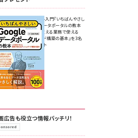
無料BIツール入門『いちばんやさし
いGoogleデータポータルの教本
人気講師が教える業務で使える
ダッシュボード構築の基本』を3名
様にプレゼント
7月31日 10:00
画広告も役立つ情報バッチリ！
ponsored