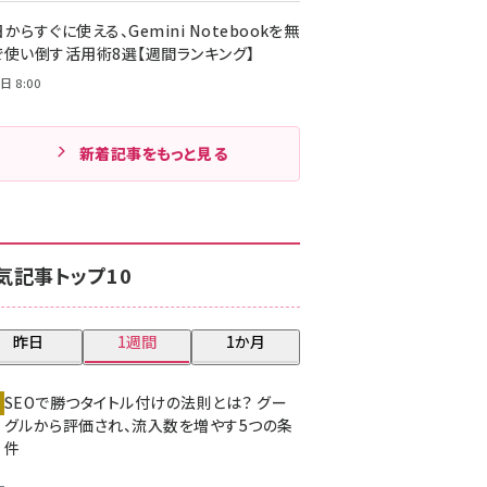
からすぐに使える、Gemini Notebookを無
で使い倒す活用術8選【週間ランキング】
日 8:00
新着記事をもっと見る
気記事トップ10
昨日
1週間
1か月
SEOで勝つタイトル付けの法則とは？ グー
グルから評価され、流入数を増やす5つの条
件