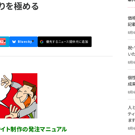
りを極める
価
記
8月6
425
Bluesky
優先するニュース提供元に追加
祝
いた
8月6
個
成
8月6
人
テ
ま
るサイト制作の発注マニュアル
8月6