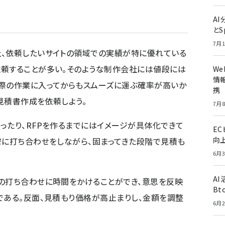
A
とS
7月1
社、依頼したいサイトの領域での実績が特に優れている
依頼することが多い。そのような制作会社には値段には
W
情報
実際の作業に入ってからもスムーズに運ぶ確率が高いか
携
、見積書作成を依頼しよう。
7月8
ったり、RFPを作るまでにはイメージが具体化できて
E
向
密に打ち合わせをしながら、固まってきた段階で見積も
6月3
A
の打ち合わせに時間をかけることができ、意思を反映
Bt
である。反面、見積もり価格が高止まりし、金額を調整
6月2