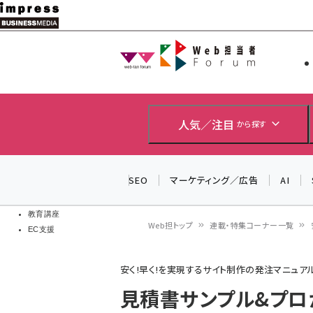
メ
イ
Web担当者
Web担当者
ン
EC担当者
コ
製品導入
ン
企業IT
ソフト開発
テ
人気／注目
から探す
IoT・AI
ン
DCクラウド
研究・調査
ツ
SEO
マーケティング／広告
AI
エネルギー
に
ドローン
移
教育講座
Web担トップ
連載・特集コーナー一覧
EC支援
動
パ
安く!早く!を実現するサイト制作の発注マニュア
ン
見積書サンプル&プロが
く