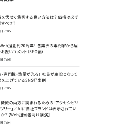
z世代 (1622)
格を伏せて集客する良い方法は？ 価格は必ず
meo (1275)
載すべき？
llmo (1163)
日 7:05
・Web担創刊20周年！ 各業界の専門家から届
お祝いコメント（SEO編）
日 7:05
性・専門性・熱量が光る！ 社員が主役となって
果を上げているSNS好事例
日 7:05
と機械の両方に読まれるための「アクセシビリ
ィツリー」／AIに自社ブランドは表示されてい
すか？【Web担当者向け講演】
日 7:04