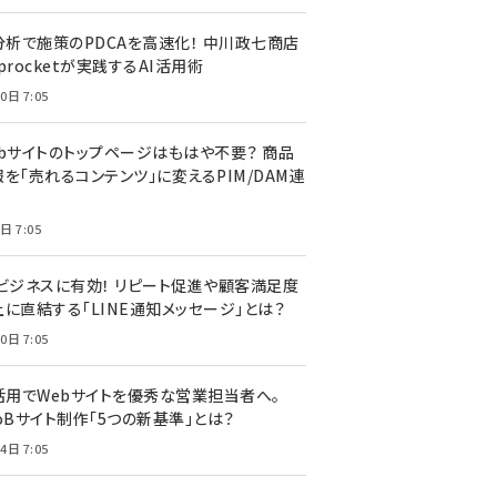
I分析で施策のPDCAを高速化！ 中川政七商店
procketが実践するAI活用術
0日 7:05
ebサイトのトップページはもはや不要？ 商品
を「売れるコンテンツ」に変えるPIM/DAM連
日 7:05
Cビジネスに有効！ リピート促進や顧客満足度
上に直結する「LINE通知メッセージ」とは？
0日 7:05
I活用でWebサイトを優秀な営業担当者へ。
oBサイト制作「5つの新基準」とは？
4日 7:05