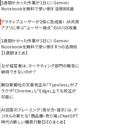
1週間かかった作業が1日に！ Gemini
Notebookを無料で使い倒す活用術8選
アクティブユーザーが2倍に急成長！ JA共済
アプリに学ぶ“ユーザー視点”のUI/UX改善
1週間かかった作業が1日に！ Gemini
Notebookを無料で使い倒す8つの活用術
【1週間まとめ】
なぜ経営者は、マーケティング部門の報告に
納得できないのか？
朝日新聞社の文章校正AI「Typoless」がブ
ラウザ「Chrome」と「Edge」上でも校正が
可能に
AI回答のフレーミング（見せ方・提示）は、デ
ジタルの新たな「商品棚・売り場」――ChatGPT
時代の新しい購買行動【SEOまとめ】