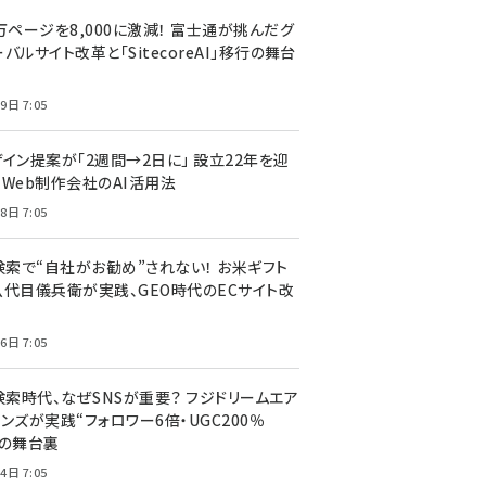
万ページを8,000に激減！ 富士通が挑んだグ
バルサイト改革と「SitecoreAI」移行の舞台
9日 7:05
ザイン提案が「2週間→2日に」 設立22年を迎
るWeb制作会社のAI活用法
8日 7:05
I検索で“自社がお勧め”されない！ お米ギフト
八代目儀兵衛が実践、GEO時代のECサイト改
6日 7:05
検索時代、なぜSNSが重要？ フジドリームエア
ンズが実践“フォロワー6倍・UGC200％
”の舞台裏
4日 7:05