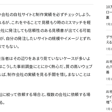
10
ロー
会社の自社サイトと制作実績を必ずチェックしよう。
裏
るが、これをやることで見積もり時のミスマッチを軽
7月2
会社に発注しても信頼性のある見積書が出てくる可能
デ
が、自分の発注したいサイトの規模やイメージとずれ
え
までもない。
7月2
担当者はその辺りをあまり見ていないケースが多いよ
A
はこうした事前調査にとにかく熱心だ。質の高いウェブ
の
善
れば、制作会社の実績を見る手間を惜しまないことは
7月1
AI
社に絞って依頼する場合と、複数の会社に依頼する場
ライ
る。
増
7月1