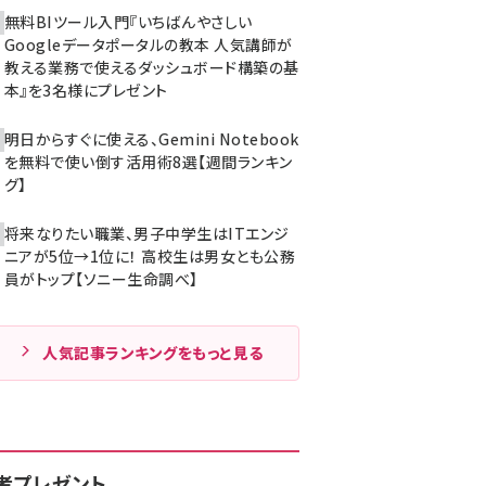
無料BIツール入門『いちばんやさしい
Googleデータポータルの教本 人気講師が
教える業務で使えるダッシュボード構築の基
本』を3名様にプレゼント
明日からすぐに使える、Gemini Notebook
を無料で使い倒す活用術8選【週間ランキン
グ】
将来なりたい職業、男子中学生はITエンジ
ニアが5位→1位に！ 高校生は男女とも公務
員がトップ【ソニー生命調べ】
人気記事ランキングをもっと見る
者プレゼント