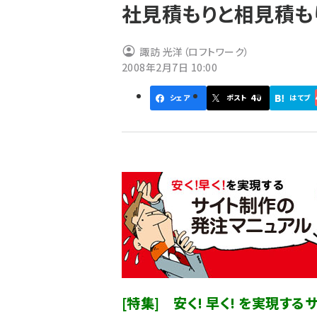
社見積もりと相見積も
ず
諏訪 光洋（ロフトワーク）
2008年2月7日 10:00
40
シェア
ポスト
はてブ
[特集] 安く! 早く! を実現す