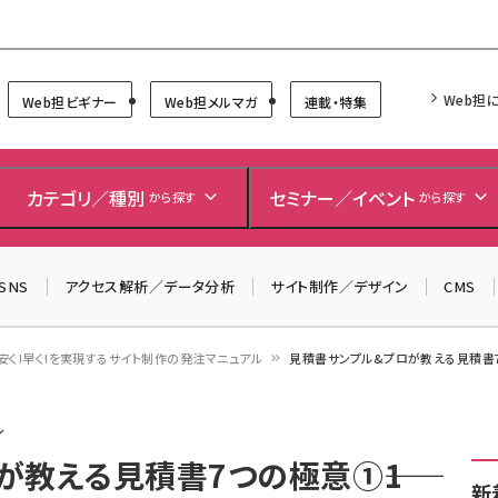
Forum
Web担
Web担ビギナー
Web担メルマガ
連載・特集
カテゴリ／種別
セミナー／イベント
から探す
から探す
SNS
アクセス解析／データ分析
サイト制作／デザイン
CMS
安く!早く!を実現するサイト制作の発注マニュアル
見積書サンプル&プロが教える見積書7
ル
教える見積書7つの極意①――1
新