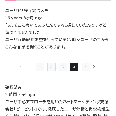
ユーザビリティ実践メモ
16 years 8ヶ月 ago
「あ、そこに書いてあったんですね。探していたんですけど
気づきませんでした。」
ユーザ行動観察調査を行っていると、時々ユーザの口から
こんな言葉を聞くことがあります。
1
2
3
4
5
前ページ
Page
Page
Page
Page
Page
次ページ
ペー
ジ
確認済み
送
2 時間 8 分 ago
り
ユーザ中心アプローチを用いたネットマーケティング支援
会社「ビービット」では、徹底したユーザ分析と仮説検証型