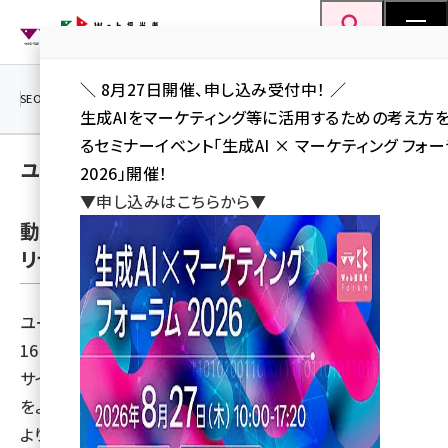
メ
Web担当者Forum
イ
検索
MENU
ン
＼ 8月27日開催、申し込み受付中！ ／
コ
SEO
マーケティング／広告
AI
SNS
アクセス解析／データ分析
生成AIをマーケティング等に活用するための考え方
ン
るセミナーイベント「生成AI × マーケティング フォ
テ
ユーザビリティ実践メモ
2026」開催！
ン
▼申し込みはこちらから▼
ツ
seo (3528)
動画で情報を提供する際の注意点 - ユーザビ
に
リティ実践メモ
ai (2811)
移
動
youtube (2439)
ユーザビリティ実践メモ
note (2315)
16 years 3ヶ月 ago
セミナー (2308)
サイト内で動画を使って情報を提供する手法には、 ・ 情報
をより具体的に伝えることができる ・ 表現が豊かになり、
z世代 (1623)
より強いインパクトを与えることができる といったメリット
meo (1277)