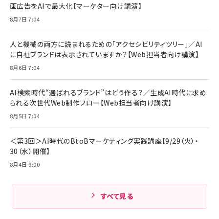
画広告をAIで最大化【マーケター向け講演】
8月7日 7:04
人と機械の両方に読まれるための「アクセシビリティツリー」／AI
に自社ブランドは表示されていますか？【Web担当者向け講演】
8月6日 7:04
AI検索時代“選ばれるブランド”はどう作る？／生成AI時代に求め
られる次世代Web制作フロー【Web担当者向け講演】
8月5日 7:04
＜第3回＞AI時代のBtoBマーケティング実践講座【9/29（火）・
30（水）開催】
8月4日 9:00
すべて見る