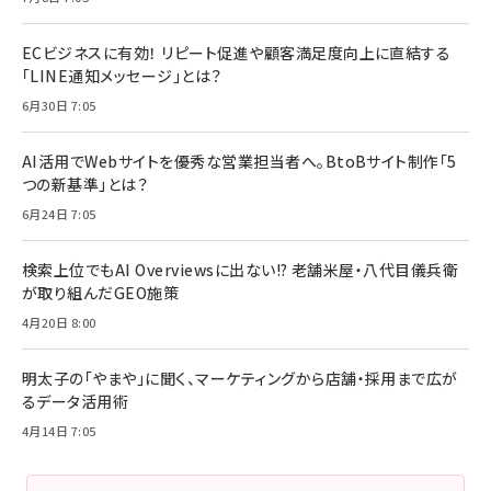
ECビジネスに有効！ リピート促進や顧客満足度向上に直結する
「LINE通知メッセージ」とは？
6月30日 7:05
AI活用でWebサイトを優秀な営業担当者へ。BtoBサイト制作「5
つの新基準」とは？
6月24日 7:05
検索上位でもAI Overviewsに出ない!? 老舗米屋・八代目儀兵衛
が取り組んだGEO施策
4月20日 8:00
明太子の「やまや」に聞く、マーケティングから店舗・採用まで広が
るデータ活用術
4月14日 7:05