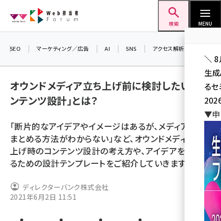
メ
Web担当者Forum
イ
検索
MENU
ン
コ
SEO
マーケティング／広告
AI
SNS
アクセス解析／データ分析
＼ 
ン
生成
テ
オウンドメディア立ち上げ前に検討したい「コ
るセ
ン
ンテンツ設計」とは？
202
ツ
seo (3538)
▼申
に
「断片的なアイデアやイメージはあるが、メディアとして
ai (2820)
移
まとめる方法がわからない」など、オウンドメディア立ち
動
youtube (2444)
上げ時のコンテンツ設計の考え方や、アイデアを整理す
るための設計テンプレートをご紹介していきます。
note (2322)
セミナー (2315)
ディレクターバンク株式会社
2021年6月2日 11:51
z世代 (1629)
meo (1281)