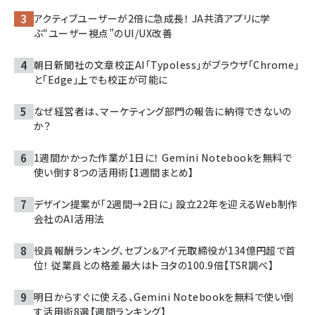
アクティブユーザーが2倍に急成長！ JA共済アプリに学
ぶ“ユーザー視点”のUI/UX改善
朝日新聞社の文章校正AI「Typoless」がブラウザ「Chrome」
と「Edge」上でも校正が可能に
なぜ経営者は、マーケティング部門の報告に納得できないの
か？
1週間かかった作業が1日に！ Gemini Notebookを無料で
使い倒す8つの活用術【1週間まとめ】
デザイン提案が「2週間→2日に」 設立22年を迎えるWeb制作
会社のAI活用法
役員報酬ランキング、セブン＆アイ元取締役が134億円超で首
位！ 従業員との格差最大はトヨタの100.9倍【TSR調べ】
明日からすぐに使える、Gemini Notebookを無料で使い倒
す活用術8選【週間ランキング】