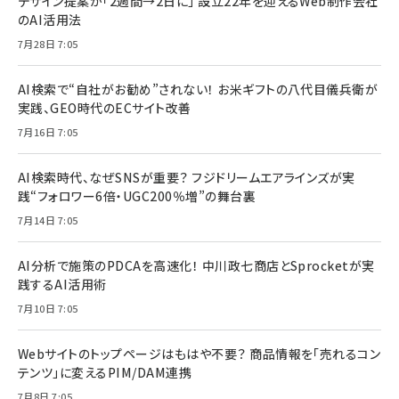
デザイン提案が「2週間→2日に」 設立22年を迎えるWeb制作会社
のAI活用法
7月28日 7:05
AI検索で“自社がお勧め”されない！ お米ギフトの八代目儀兵衛が
実践、GEO時代のECサイト改善
7月16日 7:05
AI検索時代、なぜSNSが重要？ フジドリームエアラインズが実
践“フォロワー6倍・UGC200％増”の舞台裏
7月14日 7:05
AI分析で施策のPDCAを高速化！ 中川政七商店とSprocketが実
践するAI活用術
7月10日 7:05
Webサイトのトップページはもはや不要？ 商品情報を「売れるコン
テンツ」に変えるPIM/DAM連携
7月8日 7:05