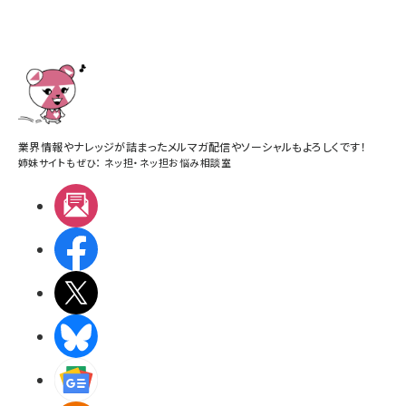
業界情報やナレッジが詰まったメルマガ配信やソーシャルもよろしくです！
姉妹サイトもぜひ：
ネッ担
・
ネッ担お悩み相談室
メルマガ
Facebook
X(エックス)
BlueSky
Googleニュース