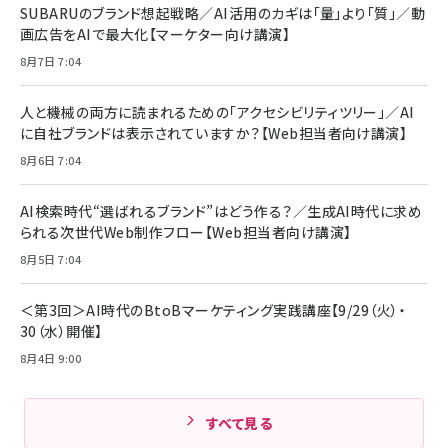
￥1,890
Pro/Air 各種対応 (1.8m ミッドナイトブラック)
SUBARUのブランド想起戦略／AI活用のカギは「量」より「質」／動
￥6,980
画広告をAIで最大化【マーケター向け講演】
ママ投資家が育休中に１億貯めた株式投資
アサヒ飲料 モンスター エナジー 355ml×24本
￥1,870
8月7日 7:04
Anker Soundcore P31i (Bluetooth 6.1) 【完
￥4,192
全ワイヤレスイヤホン/アクティブノイズキャンセリ
ング/マルチポイント接続 / 最大50時間再生 / PSE
人と機械の両方に読まれるための「アクセシビリティツリー」／AI
組織の成果を最大化する ルールのデザイン
技術基準適合】ブラック
￥5,990
サッポロ 生ビール 黒ラベル 350ml 缶 24本 ビー
に自社ブランドは表示されていますか？【Web担当者向け講演】
￥1,980
ル ケース買い【6/30応募〆切! 黒ラベルビヤセラー
8月6日 7:04
キャンペーン】
Anker PowerLine III Flow USB-C & USB-C
ケーブル Anker絡まないケーブル 240W 結束バン
￥4,857
ド付き USB PD対応 シリコン素材採用 iPhone
AI検索時代“選ばれるブランド”はどう作る？／生成AI時代に求め
Amazonランキングをもっと見る
17 / 16 / 15 / Galaxy iPad Pro MacBook
￥1,890
られる次世代Web制作フロー【Web担当者向け講演】
Pro/Air 各種対応 (1.8m ミッドナイトブラック)
Amazonランキングをもっと見る
8月5日 7:04
Amazonランキングをもっと見る
＜第3回＞AI時代のBtoBマーケティング実践講座【9/29（火）・
30（水）開催】
8月4日 9:00
すべて見る