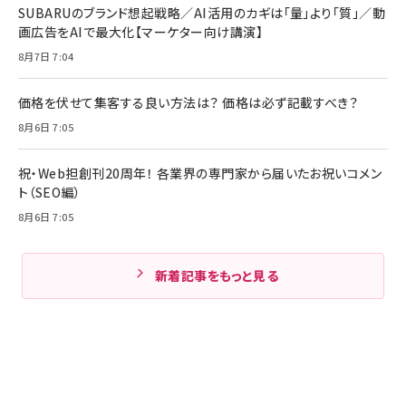
SUBARUのブランド想起戦略／AI活用のカギは「量」より「質」／動
画広告をAIで最大化【マーケター向け講演】
8月7日 7:04
価格を伏せて集客する良い方法は？ 価格は必ず記載すべき？
8月6日 7:05
祝・Web担創刊20周年！ 各業界の専門家から届いたお祝いコメン
ト（SEO編）
8月6日 7:05
新着記事をもっと見る