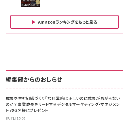
Amazonランキングをもっと見る
Amazon ビジネス・経済関連書籍 の売れ筋ランキン
Amazon 家電＆カメラ の売れ筋ランキング
Amazon パソコン・周辺機器 の売れ筋ランキング
グ
更新日時：2026/06/26 19:00
更新日時：2026/06/26 19:00
更新日時：2026/06/26 19:00
anan(アンアン)2026/07/01号 No.2501[魅せる
KIOXIA(キオクシア) 旧東芝メモリ microSD
KIOXIA(キオクシア) 旧東芝メモリ microSD
カラダ2026／宮舘涼太]
128GB UHS-I Class10 (最大読出速度
128GB UHS-I Class10 (最大読出速度
100MB/s) Nintendo Switch動作確認済 国内
100MB/s) Nintendo Switch動作確認済 国内
￥880
サポート正規品 メーカー保証5年 KLMEA128G
サポート正規品 メーカー保証5年 KLMEA128G
￥2,680
￥2,680
編集部からのおしらせ
anan(アンアン)2026/06/24号 No.2500増刊
スペシャルエディション[王道エンタメの矜持／
NIMASO ガラスフィルム iPhone 17 用 保護フィ
Amazon eギフトカード - Amazonロゴ - クラ
BTS]
ルム 強化ガラス 耐衝撃 高透過率 指紋防止 貼りや
シック
すい ガイド枠付き いPhone17 (6.3インチ) 対応
成果を生む組織づくり『なぜ戦略は正しいのに成果があがらない
￥1,100
￥5,000
2枚セット DSP25F1698
のか？ 事業成長をリードするデジタルマーケティング・マネジメン
￥1,599
ト』を3名様にプレゼント
anan(アンアン)2026/07/08号 No.2502[2026
Anker PowerLine III Flow USB-C & USB-C
年後半、あなたの恋と運命／山田涼介]
【New】Amazon Fire TV Stick HD | 手軽にスト
ケーブル Anker絡まないケーブル 240W 結束バン
8月7日 10:00
リーミングをはじめよう | ストリーミングメディアプ
ド付き USB PD対応 シリコン素材採用 iPhone
￥880
レイヤー
17 / 16 / 15 / Galaxy iPad Pro MacBook