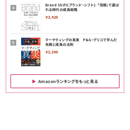
Brand Shift(ブランド・シフト): 「信頼」で選ば
れる時代の成長戦略
￥2,420
マーケティングの真実 P&G・グリコで学んだ
失敗と成長の法則
￥2,200
Amazonランキングをもっと見る
Amazon ビジネス・経済関連書籍 の売れ筋ランキン
Amazon 家電＆カメラ の売れ筋ランキング
Amazon パソコン・周辺機器 の売れ筋ランキング
グ
更新日時：2026/06/26 19:00
更新日時：2026/06/26 19:00
更新日時：2026/06/26 19:00
anan(アンアン)2026/07/01号 No.2501[魅せる
KIOXIA(キオクシア) 旧東芝メモリ microSD
KIOXIA(キオクシア) 旧東芝メモリ microSD
カラダ2026／宮舘涼太]
128GB UHS-I Class10 (最大読出速度
128GB UHS-I Class10 (最大読出速度
100MB/s) Nintendo Switch動作確認済 国内
100MB/s) Nintendo Switch動作確認済 国内
￥880