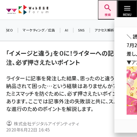
メ
Web担当者Forum
イ
検索
MENU
ン
コ
SEO
マーケティング／広告
AI
SNS
アクセス解析／データ分析
＼ 
ン
7月
テ
「イメージと違う」を０に！ライターへの記事外
差し
ン
注、必ず押さえたいポイント
▼ア
ツ
seo (3519)
に
ライターに記事を発注した結果、思ったのと違う記事が
ai (2801)
移
納品されて困った…という経験はありませんか？こうし
動
youtube (2425)
たミスマッチを防ぐために、必ず押さえたいポイントが
あります。ここでは記事外注の失敗談と共に、スムーズ
note (2310)
な進行のためのポイントを解説します。
セミナー (2301)
株式会社デジタルアイデンティティ
z世代 (1620)
2020年6月22日 16:45
meo (1274)