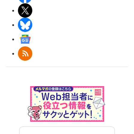
X(エックス)
BlueSky
Googleニュース
RSS