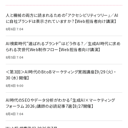
anan(アンアン)2026/06/24号 No.2500増刊
スペシャルエディション[王道エンタメの矜持／
NIMASO ガラスフィルム iPhone 17 用 保護フィ
Amazon eギフトカード - Amazonロゴ - クラ
BTS]
ルム 強化ガラス 耐衝撃 高透過率 指紋防止 貼りや
シック
すい ガイド枠付き いPhone17 (6.3インチ) 対応
人と機械の両方に読まれるための「アクセシビリティツリー」／AI
￥1,100
￥5,000
2枚セット DSP25F1698
に自社ブランドは表示されていますか？【Web担当者向け講演】
￥1,599
8月6日 7:04
anan(アンアン)2026/07/08号 No.2502[2026
Anker PowerLine III Flow USB-C & USB-C
年後半、あなたの恋と運命／山田涼介]
【New】Amazon Fire TV Stick HD | 手軽にスト
ケーブル Anker絡まないケーブル 240W 結束バン
リーミングをはじめよう | ストリーミングメディアプ
ド付き USB PD対応 シリコン素材採用 iPhone
￥880
AI検索時代“選ばれるブランド”はどう作る？／生成AI時代に求め
レイヤー
17 / 16 / 15 / Galaxy iPad Pro MacBook
￥1,890
Pro/Air 各種対応 (1.8m ミッドナイトブラック)
られる次世代Web制作フロー【Web担当者向け講演】
￥6,980
ママ投資家が育休中に１億貯めた株式投資
8月5日 7:04
アサヒ飲料 モンスター エナジー 355ml×24本
￥1,870
Anker Soundcore P31i (Bluetooth 6.1) 【完
￥4,192
全ワイヤレスイヤホン/アクティブノイズキャンセリ
＜第3回＞AI時代のBtoBマーケティング実践講座【9/29（火）・
ング/マルチポイント接続 / 最大50時間再生 / PSE
30（水）開催】
組織の成果を最大化する ルールのデザイン
技術基準適合】ブラック
￥5,990
サッポロ 生ビール 黒ラベル 350ml 缶 24本 ビー
8月4日 9:00
￥1,980
ル ケース買い【6/30応募〆切! 黒ラベルビヤセラー
キャンペーン】
Anker PowerLine III Flow USB-C & USB-C
ケーブル Anker絡まないケーブル 240W 結束バン
￥4,857
AI時代のSEOやデータ分析がわかる「生成AI×マーケティング
ド付き USB PD対応 シリコン素材採用 iPhone
フォーラム 2026」講師の必読記事7選【8/27開催】
Amazonランキングをもっと見る
17 / 16 / 15 / Galaxy iPad Pro MacBook
￥1,890
Pro/Air 各種対応 (1.8m ミッドナイトブラック)
8月4日 7:04
Amazonランキングをもっと見る