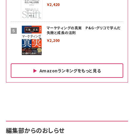
￥2,420
マーケティングの真実 P&G・グリコで学んだ
失敗と成長の法則
￥2,200
Amazonランキングをもっと見る
Amazon ビジネス・経済関連書籍 の売れ筋ランキン
Amazon 家電＆カメラ の売れ筋ランキング
Amazon パソコン・周辺機器 の売れ筋ランキング
グ
更新日時：2026/06/26 19:00
更新日時：2026/06/26 19:00
更新日時：2026/06/26 19:00
anan(アンアン)2026/07/01号 No.2501[魅せる
KIOXIA(キオクシア) 旧東芝メモリ microSD
KIOXIA(キオクシア) 旧東芝メモリ microSD
カラダ2026／宮舘涼太]
128GB UHS-I Class10 (最大読出速度
128GB UHS-I Class10 (最大読出速度
100MB/s) Nintendo Switch動作確認済 国内
100MB/s) Nintendo Switch動作確認済 国内
￥880
サポート正規品 メーカー保証5年 KLMEA128G
サポート正規品 メーカー保証5年 KLMEA128G
￥2,680
￥2,680
編集部からのおしらせ