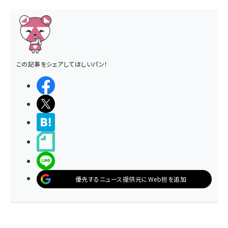
この記事をシェアしてほしいパン！
シェアする
ポストする
>ブクマする
noteで書く
LINEで送る
優先するニュース提供元にWeb担を追加