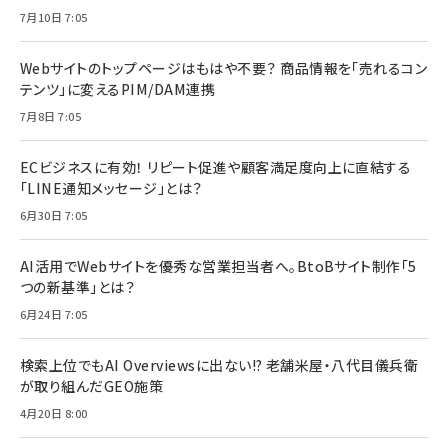
7月10日 7:05
Webサイトのトップページはもはや不要？ 商品情報を「売れるコン
テンツ」に変えるPIM/DAM連携
7月8日 7:05
ECビジネスに有効！ リピート促進や顧客満足度向上に直結する
「LINE通知メッセージ」とは？
6月30日 7:05
AI活用でWebサイトを優秀な営業担当者へ。BtoBサイト制作「5
つの新基準」とは？
6月24日 7:05
検索上位でもAI Overviewsに出ない!? 老舗米屋・八代目儀兵衛
が取り組んだGEO施策
4月20日 8:00