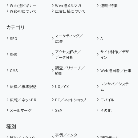
Web担ビギナー
Web担メルマガ
連載・特集
Web担について
広告出稿について
カテゴリ
マーケティング／
SEO
AI
広告
アクセス解析／
サイト制作／デザ
SNS
データ分析
イン
調査／リサーチ／
CMS
Web担当者／仕事
統計
レンサバ／システ
法律／標準規格
UX／CX
ム
広報／ネットPR
EC／ネットショップ
モバイル
メールマーケ
SEM
その他
種別
事例／インタ
解説／ノウハウ
調査データ