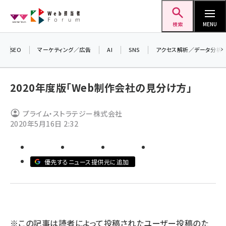
メ
Web担当者Forum
イ
検索
MENU
ン
コ
SEO
マーケティング／広告
AI
SNS
アクセス解析／データ分析
＼ 
ン
生成
テ
2020年度版「Web制作会社の見分け方」
るセ
ン
20
ツ
プライム・ストラテジー株式会社
seo (3528)
▼
に
2020年5月16日 2:32
ai (2811)
移
動
youtube (2439)
優先するニュース提供元に追加
note (2315)
セミナー (2308)
z世代 (1623)
※この記事は読者によって投稿されたユーザー投稿のた
meo (1277)