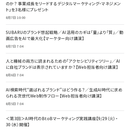
2枚セット DSP25F1698
のか？ 事業成長をリードするデジタルマーケティング・マネジメン
￥1,599
ト』を3名様にプレゼント
anan(アンアン)2026/07/08号 No.2502[2026
Anker PowerLine III Flow USB-C & USB-C
年後半、あなたの恋と運命／山田涼介]
【New】Amazon Fire TV Stick HD | 手軽にスト
ケーブル Anker絡まないケーブル 240W 結束バン
8月7日 10:00
リーミングをはじめよう | ストリーミングメディアプ
ド付き USB PD対応 シリコン素材採用 iPhone
￥880
レイヤー
17 / 16 / 15 / Galaxy iPad Pro MacBook
￥1,890
Pro/Air 各種対応 (1.8m ミッドナイトブラック)
SUBARUのブランド想起戦略／AI活用のカギは「量」より「質」／動
￥6,980
画広告をAIで最大化【マーケター向け講演】
ママ投資家が育休中に１億貯めた株式投資
アサヒ飲料 モンスター エナジー 355ml×24本
￥1,870
8月7日 7:04
Anker Soundcore P31i (Bluetooth 6.1) 【完
￥4,192
全ワイヤレスイヤホン/アクティブノイズキャンセリ
ング/マルチポイント接続 / 最大50時間再生 / PSE
人と機械の両方に読まれるための「アクセシビリティツリー」／AI
組織の成果を最大化する ルールのデザイン
技術基準適合】ブラック
￥5,990
サッポロ 生ビール 黒ラベル 350ml 缶 24本 ビー
に自社ブランドは表示されていますか？【Web担当者向け講演】
￥1,980
ル ケース買い【6/30応募〆切! 黒ラベルビヤセラー
8月6日 7:04
キャンペーン】
Anker PowerLine III Flow USB-C & USB-C
ケーブル Anker絡まないケーブル 240W 結束バン
￥4,857
ド付き USB PD対応 シリコン素材採用 iPhone
AI検索時代“選ばれるブランド”はどう作る？／生成AI時代に求め
Amazonランキングをもっと見る
17 / 16 / 15 / Galaxy iPad Pro MacBook
￥1,890
られる次世代Web制作フロー【Web担当者向け講演】
Pro/Air 各種対応 (1.8m ミッドナイトブラック)
Amazonランキングをもっと見る
8月5日 7:04
Amazonランキングをもっと見る
＜第3回＞AI時代のBtoBマーケティング実践講座【9/29（火）・
30（水）開催】