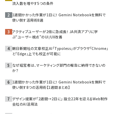
流入数を増やす5つの条件
1週間かかった作業が1日に！ Gemini Notebookを無料で
使い倒す活用術8選
アクティブユーザーが2倍に急成長！ JA共済アプリに学
ぶ“ユーザー視点”のUI/UX改善
朝日新聞社の文章校正AI「Typoless」がブラウザ「Chrome」
と「Edge」上でも校正が可能に
なぜ経営者は、マーケティング部門の報告に納得できないの
か？
1週間かかった作業が1日に！ Gemini Notebookを無料で
使い倒す8つの活用術【1週間まとめ】
デザイン提案が「2週間→2日に」 設立22年を迎えるWeb制作
会社のAI活用法