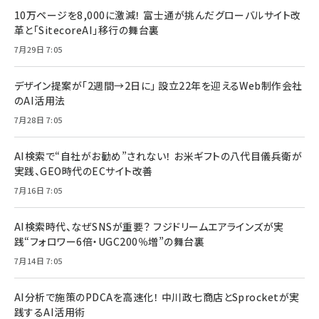
10万ページを8,000に激減！ 富士通が挑んだグローバルサイト改
革と「SitecoreAI」移行の舞台裏
7月29日 7:05
デザイン提案が「2週間→2日に」 設立22年を迎えるWeb制作会社
のAI活用法
7月28日 7:05
AI検索で“自社がお勧め”されない！ お米ギフトの八代目儀兵衛が
実践、GEO時代のECサイト改善
7月16日 7:05
AI検索時代、なぜSNSが重要？ フジドリームエアラインズが実
践“フォロワー6倍・UGC200％増”の舞台裏
7月14日 7:05
AI分析で施策のPDCAを高速化！ 中川政七商店とSprocketが実
践するAI活用術