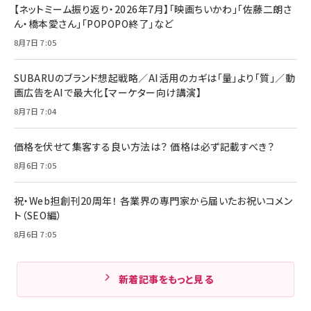
【ネットミーム振り返り・2026年7月】「映画ちいかわ」「佐藤二朗さ
ん・橋本愛さん」「POPOPO終了」など
8月7日 7:05
SUBARUのブランド想起戦略／AI活用のカギは「量」より「質」／動
画広告をAIで最大化【マーケター向け講演】
8月7日 7:04
価格を伏せて集客する良い方法は？ 価格は必ず記載すべき？
8月6日 7:05
祝・Web担創刊20周年！ 各業界の専門家から届いたお祝いコメン
ト（SEO編）
8月6日 7:05
新着記事をもっと見る