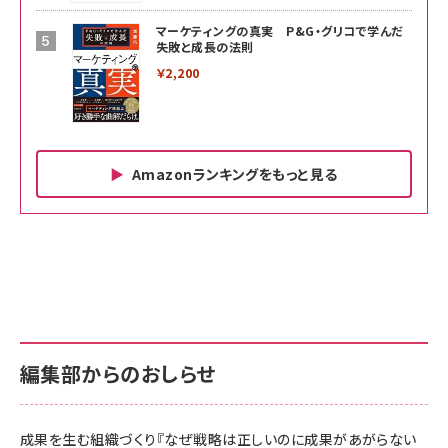
マーケティングの真実 P&G・グリコで学んだ
失敗と成長の法則
￥2,200
Amazonランキングをもっと見る
Amazon ビジネス・経済関連書籍 の売れ筋ランキン
Amazon 家電＆カメラ の売れ筋ランキング
Amazon パソコン・周辺機器 の売れ筋ランキング
グ
更新日時：2026/06/26 19:00
更新日時：2026/06/26 19:00
更新日時：2026/06/26 19:00
anan(アンアン)2026/07/01号 No.2501[魅せる
KIOXIA(キオクシア) 旧東芝メモリ microSD
KIOXIA(キオクシア) 旧東芝メモリ microSD
カラダ2026／宮舘涼太]
128GB UHS-I Class10 (最大読出速度
128GB UHS-I Class10 (最大読出速度
100MB/s) Nintendo Switch動作確認済 国内
100MB/s) Nintendo Switch動作確認済 国内
￥880
サポート正規品 メーカー保証5年 KLMEA128G
サポート正規品 メーカー保証5年 KLMEA128G
￥2,680
￥2,680
編集部からのおしらせ
anan(アンアン)2026/06/24号 No.2500増刊
スペシャルエディション[王道エンタメの矜持／
NIMASO ガラスフィルム iPhone 17 用 保護フィ
Amazon eギフトカード - Amazonロゴ - クラ
BTS]
ルム 強化ガラス 耐衝撃 高透過率 指紋防止 貼りや
シック
すい ガイド枠付き いPhone17 (6.3インチ) 対応
成果を生む組織づくり『なぜ戦略は正しいのに成果があがらない
￥1,100
￥5,000