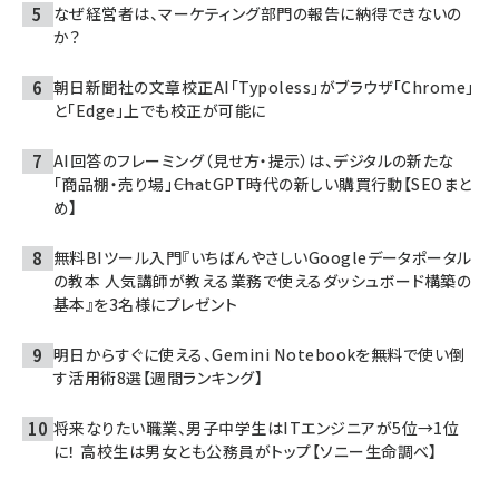
なぜ経営者は、マーケティング部門の報告に納得できないの
か？
朝日新聞社の文章校正AI「Typoless」がブラウザ「Chrome」
と「Edge」上でも校正が可能に
AI回答のフレーミング（見せ方・提示）は、デジタルの新たな
「商品棚・売り場」――ChatGPT時代の新しい購買行動【SEOまと
め】
無料BIツール入門『いちばんやさしいGoogleデータポータル
の教本 人気講師が教える業務で使えるダッシュボード構築の
基本』を3名様にプレゼント
明日からすぐに使える、Gemini Notebookを無料で使い倒
す活用術8選【週間ランキング】
将来なりたい職業、男子中学生はITエンジニアが5位→1位
に！ 高校生は男女とも公務員がトップ【ソニー生命調べ】