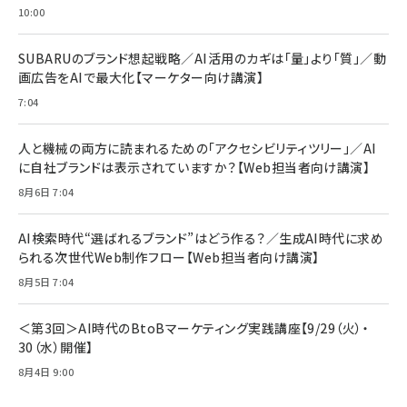
年後半、あなたの恋と運命／山田涼介]
【New】Amazon Fire TV Stick HD | 手軽にスト
ケーブル Anker絡まないケーブル 240W 結束バン
10:00
リーミングをはじめよう | ストリーミングメディアプ
ド付き USB PD対応 シリコン素材採用 iPhone
￥880
レイヤー
17 / 16 / 15 / Galaxy iPad Pro MacBook
￥1,890
Pro/Air 各種対応 (1.8m ミッドナイトブラック)
SUBARUのブランド想起戦略／AI活用のカギは「量」より「質」／動
￥6,980
画広告をAIで最大化【マーケター向け講演】
ママ投資家が育休中に１億貯めた株式投資
アサヒ飲料 モンスター エナジー 355ml×24本
￥1,870
7:04
Anker Soundcore P31i (Bluetooth 6.1) 【完
￥4,192
全ワイヤレスイヤホン/アクティブノイズキャンセリ
ング/マルチポイント接続 / 最大50時間再生 / PSE
人と機械の両方に読まれるための「アクセシビリティツリー」／AI
組織の成果を最大化する ルールのデザイン
技術基準適合】ブラック
￥5,990
サッポロ 生ビール 黒ラベル 350ml 缶 24本 ビー
に自社ブランドは表示されていますか？【Web担当者向け講演】
￥1,980
ル ケース買い【6/30応募〆切! 黒ラベルビヤセラー
8月6日 7:04
キャンペーン】
Anker PowerLine III Flow USB-C & USB-C
ケーブル Anker絡まないケーブル 240W 結束バン
￥4,857
ド付き USB PD対応 シリコン素材採用 iPhone
AI検索時代“選ばれるブランド”はどう作る？／生成AI時代に求め
Amazonランキングをもっと見る
17 / 16 / 15 / Galaxy iPad Pro MacBook
￥1,890
られる次世代Web制作フロー【Web担当者向け講演】
Pro/Air 各種対応 (1.8m ミッドナイトブラック)
Amazonランキングをもっと見る
8月5日 7:04
Amazonランキングをもっと見る
＜第3回＞AI時代のBtoBマーケティング実践講座【9/29（火）・
30（水）開催】
8月4日 9:00