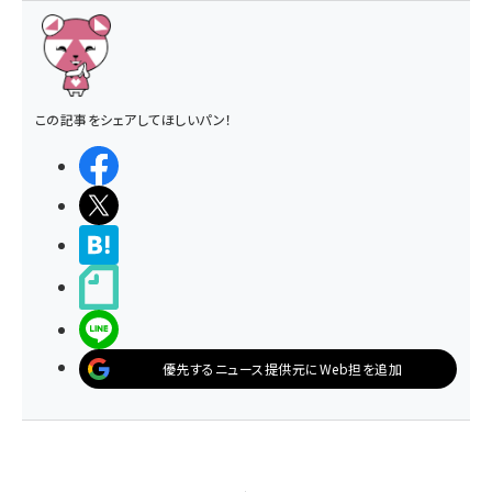
この記事をシェアしてほしいパン！
シェアする
ポストする
>ブクマする
noteで書く
LINEで送る
優先するニュース提供元にWeb担を追加