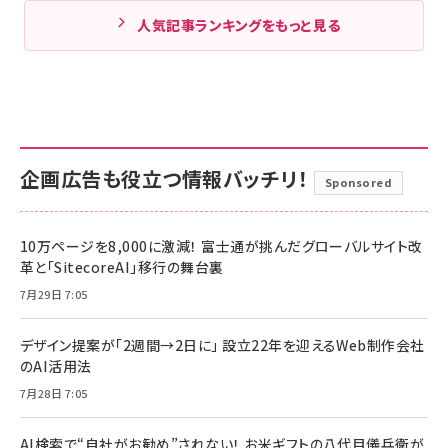
人気記事ランキングをもっと見る
企画広告も役立つ情報バッチリ！
Sponsored
10万ページを8,000に激減！ 富士通が挑んだグローバルサイト改
革と「SitecoreAI」移行の舞台裏
7月29日 7:05
デザイン提案が「2週間→2日に」 設立22年を迎えるWeb制作会社
のAI活用法
7月28日 7:05
AI検索で“自社がお勧め”されない！ お米ギフトの八代目儀兵衛が