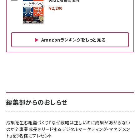
￥2,200
Amazonランキングをもっと見る
Amazon ビジネス・経済関連書籍 の売れ筋ランキン
Amazon 家電＆カメラ の売れ筋ランキング
Amazon パソコン・周辺機器 の売れ筋ランキング
グ
更新日時：2026/06/26 19:00
更新日時：2026/06/26 19:00
更新日時：2026/06/26 19:00
anan(アンアン)2026/07/01号 No.2501[魅せる
KIOXIA(キオクシア) 旧東芝メモリ microSD
KIOXIA(キオクシア) 旧東芝メモリ microSD
カラダ2026／宮舘涼太]
128GB UHS-I Class10 (最大読出速度
128GB UHS-I Class10 (最大読出速度
100MB/s) Nintendo Switch動作確認済 国内
100MB/s) Nintendo Switch動作確認済 国内
￥880
サポート正規品 メーカー保証5年 KLMEA128G
サポート正規品 メーカー保証5年 KLMEA128G
￥2,680
￥2,680
編集部からのおしらせ
anan(アンアン)2026/06/24号 No.2500増刊
スペシャルエディション[王道エンタメの矜持／
NIMASO ガラスフィルム iPhone 17 用 保護フィ
Amazon eギフトカード - Amazonロゴ - クラ
BTS]
ルム 強化ガラス 耐衝撃 高透過率 指紋防止 貼りや
シック
すい ガイド枠付き いPhone17 (6.3インチ) 対応
成果を生む組織づくり『なぜ戦略は正しいのに成果があがらない
￥1,100
￥5,000
2枚セット DSP25F1698
のか？ 事業成長をリードするデジタルマーケティング・マネジメン
￥1,599
ト』を3名様にプレゼント
anan(アンアン)2026/07/08号 No.2502[2026
Anker PowerLine III Flow USB-C & USB-C