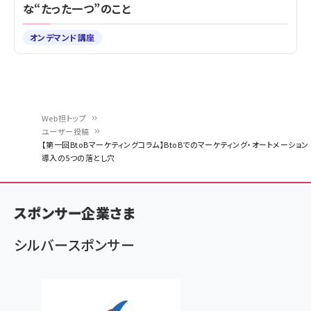
な“たった一つ”のこと
オンデマンド講座
Web担トップ
ユーザー投稿
パ
【第一回BtoBマーケティングコラム】BtoBでのマーケティング・オートメーション
導入の5つの落とし穴
ン
く
ず
スポンサー企業さま
シルバースポンサー