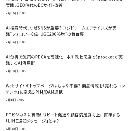
実践、GEO時代のECサイト改善
7月16日 7:05
AI検索時代、なぜSNSが重要？ フジドリームエアラインズが実
践“フォロワー6倍・UGC200％増”の舞台裏
7月14日 7:05
AI分析で施策のPDCAを高速化！ 中川政七商店とSprocketが実
践するAI活用術
7月10日 7:05
Webサイトのトップページはもはや不要？ 商品情報を「売れるコン
テンツ」に変えるPIM/DAM連携
7月8日 7:05
ECビジネスに有効！ リピート促進や顧客満足度向上に直結する
「LINE通知メッセージ」とは？
6月30日 7:05