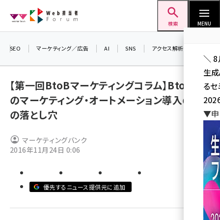
メ
Web担当者Forum
イ
検索
MENU
ン
コ
SEO
マーケティング／広告
AI
SNS
アクセス解析／データ分析
＼ 
ン
生成
テ
【第一回BtoBマーケティングコラム】BtoBで
るセ
ン
のマーケティング・オートメーション導入の5つ
202
ツ
seo (3524)
の落とし穴
▼申
に
ai (2804)
移
マーケティングバンク
動
youtube (2431)
2016年11月24日 0:06
note (2312)
セミナー (2306)
優先するニュース提供元に追加
z世代 (1622)
meo (1275)