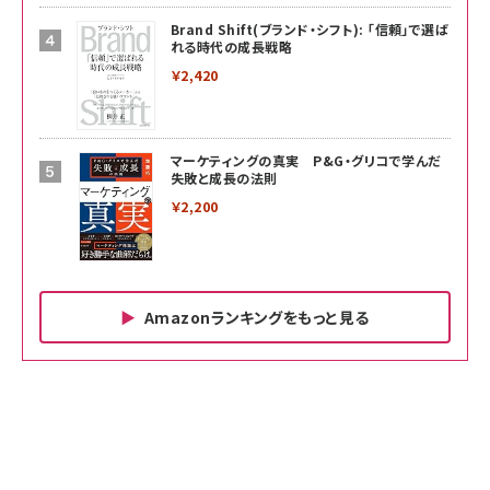
Brand Shift(ブランド・シフト): 「信頼」で選ば
れる時代の成長戦略
￥2,420
マーケティングの真実 P&G・グリコで学んだ
失敗と成長の法則
￥2,200
Amazonランキングをもっと見る
Amazon ビジネス・経済関連書籍 の売れ筋ランキン
Amazon 家電＆カメラ の売れ筋ランキング
Amazon パソコン・周辺機器 の売れ筋ランキング
グ
更新日時：2026/06/26 19:00
更新日時：2026/06/26 19:00
更新日時：2026/06/26 19:00
anan(アンアン)2026/07/01号 No.2501[魅せる
KIOXIA(キオクシア) 旧東芝メモリ microSD
KIOXIA(キオクシア) 旧東芝メモリ microSD
カラダ2026／宮舘涼太]
128GB UHS-I Class10 (最大読出速度
128GB UHS-I Class10 (最大読出速度
100MB/s) Nintendo Switch動作確認済 国内
100MB/s) Nintendo Switch動作確認済 国内