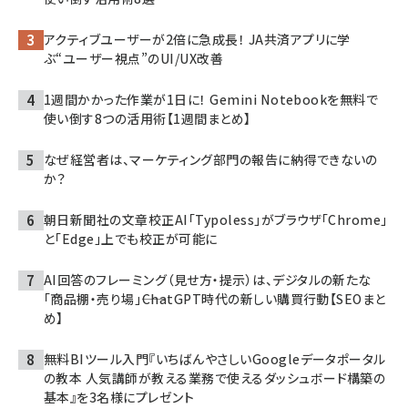
アクティブユーザーが2倍に急成長！ JA共済アプリに学
ぶ“ユーザー視点”のUI/UX改善
1週間かかった作業が1日に！ Gemini Notebookを無料で
使い倒す8つの活用術【1週間まとめ】
なぜ経営者は、マーケティング部門の報告に納得できないの
か？
朝日新聞社の文章校正AI「Typoless」がブラウザ「Chrome」
と「Edge」上でも校正が可能に
AI回答のフレーミング（見せ方・提示）は、デジタルの新たな
「商品棚・売り場」――ChatGPT時代の新しい購買行動【SEOまと
め】
無料BIツール入門『いちばんやさしいGoogleデータポータル
の教本 人気講師が教える業務で使えるダッシュボード構築の
基本』を3名様にプレゼント