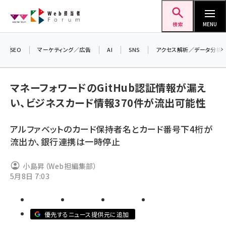
メ
Web担当者Forum
イ
検索
MENU
ン
コ
SEO
マーケティング／広告
AI
SNS
アクセス解析／データ分析
＼ 
ン
生成
テ
マネーフォワードのGitHub認証情報が漏え
るセ
ン
い、ビジネスカード情報370件が流出可能性
20
ツ
seo (3526)
▼申
に
アルファベットのカード保持者名とカード番号下4桁が
ai (2807)
移
流出か、銀行連携は一時停止
動
youtube (2434)
小島昇（Web担編集部）
note (2312)
5月8日 7:03
セミナー (2307)
z世代 (1622)
優先するニュース提供元に追加
meo (1275)