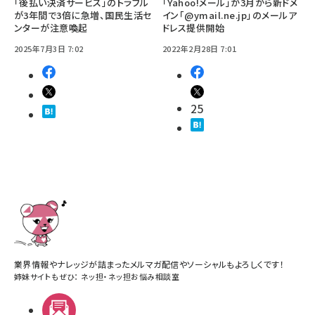
「後払い決済サービス」のトラブル
「Yahoo!メール」が3月から新ドメ
が3年間で3倍に急増、国民生活セ
イン「@ymail.ne.jp」のメールア
ンターが注意喚起
ドレス提供開始
2025年7月3日 7:02
2022年2月28日 7:01
25
業界情報やナレッジが詰まったメルマガ配信やソーシャルもよろしくです！
姉妹サイトもぜひ：
ネッ担
・
ネッ担お悩み相談室
メルマガ