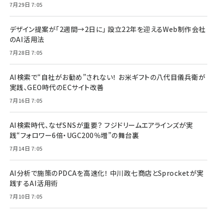
7月29日 7:05
デザイン提案が「2週間→2日に」 設立22年を迎えるWeb制作会社
のAI活用法
7月28日 7:05
AI検索で“自社がお勧め”されない！ お米ギフトの八代目儀兵衛が
実践、GEO時代のECサイト改善
7月16日 7:05
AI検索時代、なぜSNSが重要？ フジドリームエアラインズが実
践“フォロワー6倍・UGC200％増”の舞台裏
7月14日 7:05
AI分析で施策のPDCAを高速化！ 中川政七商店とSprocketが実
践するAI活用術
7月10日 7:05