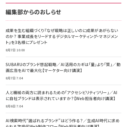
￥880
サポート正規品 メーカー保証5年 KLMEA128G
サポート正規品 メーカー保証5年 KLMEA128G
￥2,680
￥2,680
編集部からのおしらせ
anan(アンアン)2026/06/24号 No.2500増刊
スペシャルエディション[王道エンタメの矜持／
NIMASO ガラスフィルム iPhone 17 用 保護フィ
Amazon eギフトカード - Amazonロゴ - クラ
BTS]
ルム 強化ガラス 耐衝撃 高透過率 指紋防止 貼りや
シック
すい ガイド枠付き いPhone17 (6.3インチ) 対応
成果を生む組織づくり『なぜ戦略は正しいのに成果があがらない
￥1,100
￥5,000
2枚セット DSP25F1698
のか？ 事業成長をリードするデジタルマーケティング・マネジメン
￥1,599
ト』を3名様にプレゼント
anan(アンアン)2026/07/08号 No.2502[2026
Anker PowerLine III Flow USB-C & USB-C
年後半、あなたの恋と運命／山田涼介]
【New】Amazon Fire TV Stick HD | 手軽にスト
ケーブル Anker絡まないケーブル 240W 結束バン
8月7日 10:00
リーミングをはじめよう | ストリーミングメディアプ
ド付き USB PD対応 シリコン素材採用 iPhone
￥880
レイヤー
17 / 16 / 15 / Galaxy iPad Pro MacBook
￥1,890
Pro/Air 各種対応 (1.8m ミッドナイトブラック)
SUBARUのブランド想起戦略／AI活用のカギは「量」より「質」／動
￥6,980
画広告をAIで最大化【マーケター向け講演】
ママ投資家が育休中に１億貯めた株式投資
アサヒ飲料 モンスター エナジー 355ml×24本
￥1,870
8月7日 7:04
Anker Soundcore P31i (Bluetooth 6.1) 【完
￥4,192
全ワイヤレスイヤホン/アクティブノイズキャンセリ
ング/マルチポイント接続 / 最大50時間再生 / PSE
人と機械の両方に読まれるための「アクセシビリティツリー」／AI
組織の成果を最大化する ルールのデザイン
技術基準適合】ブラック
￥5,990
サッポロ 生ビール 黒ラベル 350ml 缶 24本 ビー
に自社ブランドは表示されていますか？【Web担当者向け講演】
￥1,980
ル ケース買い【6/30応募〆切! 黒ラベルビヤセラー
8月6日 7:04
キャンペーン】
Anker PowerLine III Flow USB-C & USB-C
ケーブル Anker絡まないケーブル 240W 結束バン
￥4,857
ド付き USB PD対応 シリコン素材採用 iPhone
AI検索時代“選ばれるブランド”はどう作る？／生成AI時代に求め
Amazonランキングをもっと見る
17 / 16 / 15 / Galaxy iPad Pro MacBook
￥1,890
られる次世代Web制作フロー【Web担当者向け講演】
Pro/Air 各種対応 (1.8m ミッドナイトブラック)