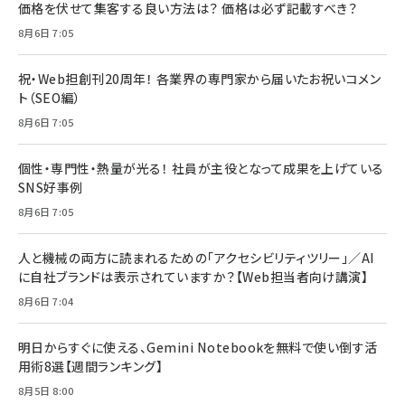
価格を伏せて集客する良い方法は？ 価格は必ず記載すべき？
8月6日 7:05
祝・Web担創刊20周年！ 各業界の専門家から届いたお祝いコメン
ト（SEO編）
8月6日 7:05
個性・専門性・熱量が光る！ 社員が主役となって成果を上げている
SNS好事例
8月6日 7:05
人と機械の両方に読まれるための「アクセシビリティツリー」／AI
に自社ブランドは表示されていますか？【Web担当者向け講演】
8月6日 7:04
明日からすぐに使える、Gemini Notebookを無料で使い倒す活
用術8選【週間ランキング】
8月5日 8:00