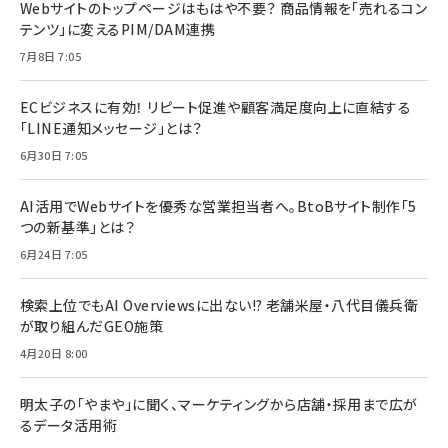
Webサイトのトップページはもはや不要？ 商品情報を「売れるコン
テンツ」に変えるPIM/DAM連携
7月8日 7:05
ECビジネスに有効！ リピート促進や顧客満足度向上に直結する
「LINE通知メッセージ」とは？
6月30日 7:05
AI活用でWebサイトを優秀な営業担当者へ。BtoBサイト制作「5
つの新基準」とは？
6月24日 7:05
検索上位でもAI Overviewsに出ない!? 老舗米屋・八代目儀兵衛
が取り組んだGEO施策
4月20日 8:00
明太子の「やまや」に聞く、マーケティングから店舗・採用まで広が
るデータ活用術