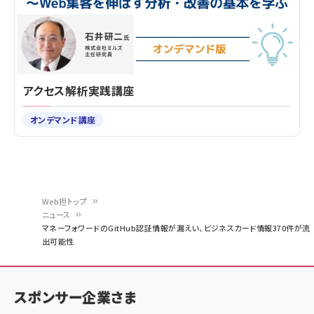
アクセス解析実践講座
オンデマンド講座
Web担トップ
ニュース
パ
マネーフォワードのGitHub認証情報が漏えい、ビジネスカード情報370件が流
出可能性
ン
く
ず
スポンサー企業さま