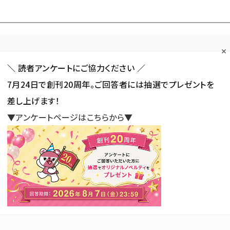
Forum
Web担
Web担ビギナー
Web担メルマガ
連載・特集
＼ 読者アンケートにご協力ください ／
7月24日で創刊20周年。ご回答者には抽選でプレゼントを
カテゴリ／種別
セミナー／イベント
から探す
から探す
差し上げます！
▼アンケートページはこちらから▼
SNS
アクセス解析／データ分析
サイト制作／デザイン
CMS
SEOの「AI検索シェアモニタリング」で週次計測を新たに提供開始
の「AI検索シェアモニタリング」で
供開始
新