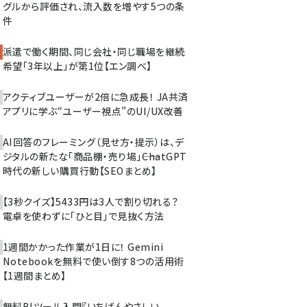
グルから評価され、流入数を増やす5つの条
件
派遣で働く期間、同じ会社・同じ職場を継続
希望「3年以上」が第1位【エン調べ】
アクティブユーザーが2倍に急成長！ JA共済
アプリに学ぶ“ユーザー視点”のUI/UX改善
AI回答のフレーミング（見せ方・提示）は、デ
ジタルの新たな「商品棚・売り場」――ChatGPT
時代の新しい購買行動【SEOまとめ】
【3秒クイズ】5433円は3人で割り切れる？
電卓を使わずに「ひと目」で見抜く方法
1週間かかった作業が1日に！ Gemini
Notebookを無料で使い倒す8つの活用術
【1週間まとめ】
無料BIツール入門『いちばんやさしい