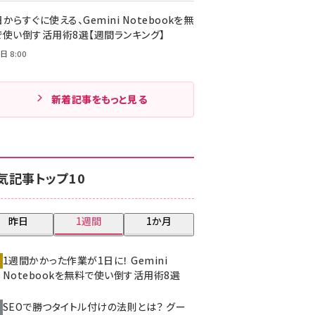
からすぐに使える、Gemini Notebookを無
で使い倒す活用術8選【週間ランキング】
日 8:00
新着記事をもっと見る
気記事トップ10
昨日
1週間
1か月
1週間かかった作業が1日に！ Gemini
Notebookを無料で使い倒す活用術8選
SEOで勝つタイトル付けの法則とは？ グー