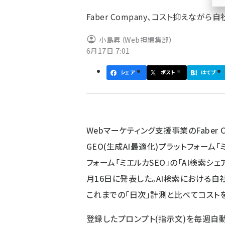
ず
Faber Company、コスト抑えな
小島昇（Web担編集部）
6月17日 7:01
シェア
ポスト
はてブ
Webマーケティング支援事業のFaber 
GEO(生成AI最適化)プラットフォーム「
フォーム「ミエルカSEO」の「AI検索シ
月16日に発表した。AI検索における
これまでの「日次」計測と比べてコスト
登録したプロンプト(指示文)を毎週自