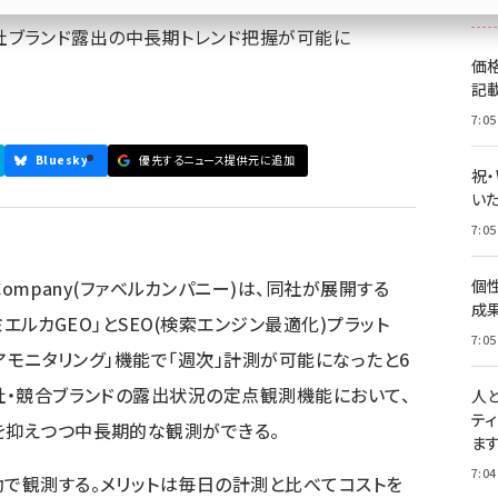
がら自社ブランド露出の中長期トレンド把握が可能に
価
記
7:05
Bluesky
優先するニュース提供元に追加
祝
いた
7:05
Company(ファベルカンパニー)は、同社が展開する
個
成
ミエルカGEO」とSEO(検索エンジン最適化)プラット
7:05
ェアモニタリング」機能で「週次」計測が可能になったと6
自社・競合ブランドの露出状況の定点観測機能において、
人
テ
を抑えつつ中長期的な観測ができる。
ま
7:04
動で観測する。メリットは毎日の計測と比べてコストを