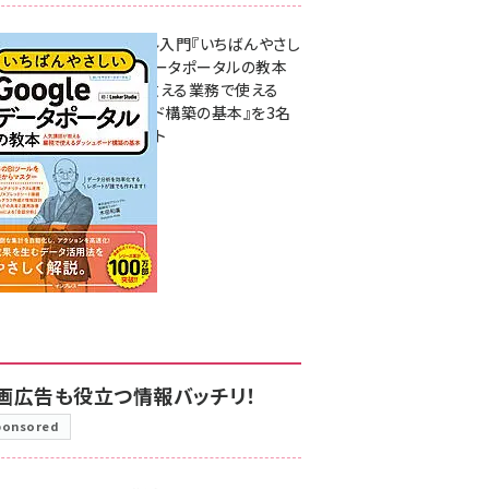
無料BIツール入門『いちばんやさし
いGoogleデータポータルの教本
人気講師が教える業務で使える
ダッシュボード構築の基本』を3名
様にプレゼント
7月31日 10:00
画広告も役立つ情報バッチリ！
ponsored