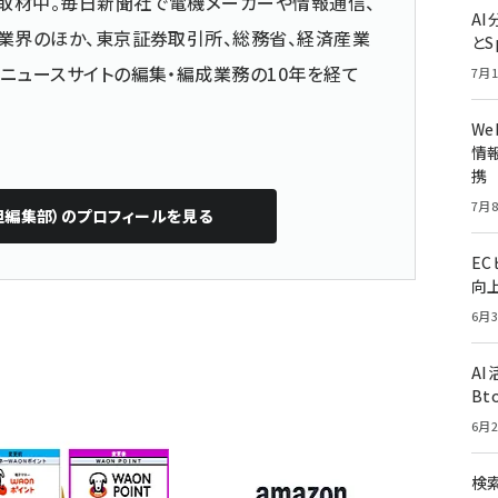
取材中。毎日新聞社で電機メーカーや情報通信、
A
業界のほか、東京証券取引所、総務省、経済産業
とS
ニュースサイトの編集・編成業務の10年を経て
7月1
W
情報
携
7月8
担編集部）
のプロフィールを見る
E
向
6月3
A
Bt
6月2
検索