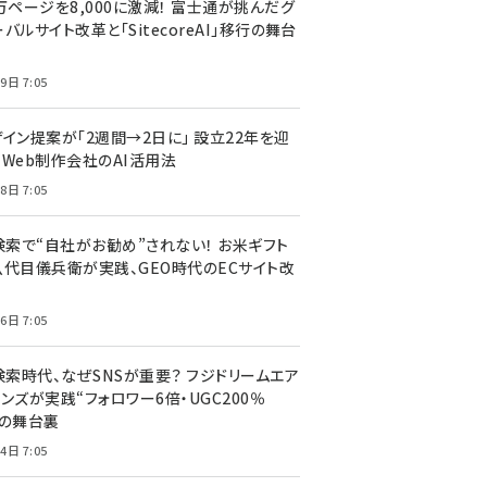
万ページを8,000に激減！ 富士通が挑んだグ
バルサイト改革と「SitecoreAI」移行の舞台
9日 7:05
ザイン提案が「2週間→2日に」 設立22年を迎
るWeb制作会社のAI活用法
8日 7:05
I検索で“自社がお勧め”されない！ お米ギフト
八代目儀兵衛が実践、GEO時代のECサイト改
6日 7:05
検索時代、なぜSNSが重要？ フジドリームエア
ンズが実践“フォロワー6倍・UGC200％
”の舞台裏
4日 7:05