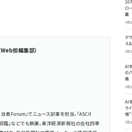
10
ロー
裏
7月2
デ
え
（Web担編集部）
7月2
A
の
善
7月1
AI
ライ
当者Forum」でニュース記事を担当。「ASCII
増
仕事図鑑」などでも執筆。東洋経済新報社の会社四季
7月1