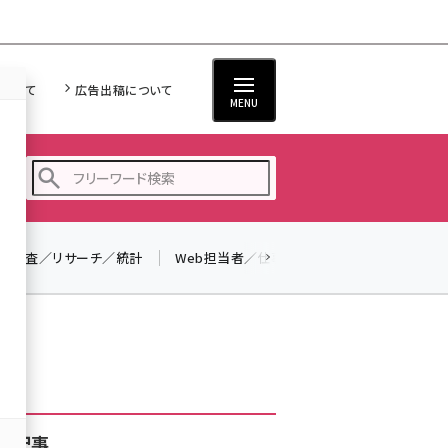
について
広告出稿について
MENU
調査／リサーチ／統計
Web担当者／仕事
法律／標準規格
seo (3519)
ai (2801)
youtube (2425)
note (2310)
セミナー (2301)
着記事