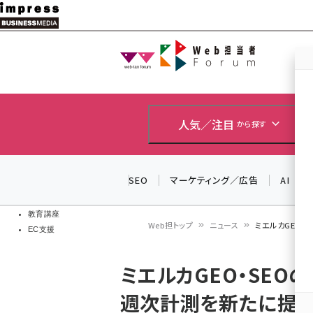
メ
イ
Web担当者
Web担当者
ン
EC担当者
コ
製品導入
ン
企業IT
ソフト開発
テ
人気／注目
から探す
IoT・AI
ン
DCクラウド
研究・調査
ツ
SEO
マーケティング／広告
AI
エネルギー
に
ドローン
移
教育講座
Web担トップ
ニュース
ミエルカGEO・
EC支援
動
パ
ミエルカGEO・SEO
ン
週次計測を新たに提
く