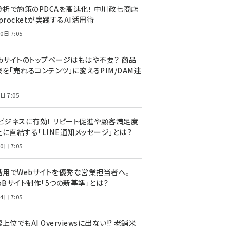
I分析で施策のPDCAを高速化！ 中川政七商店
procketが実践するAI活用術
0日 7:05
ebサイトのトップページはもはや不要？ 商品
を「売れるコンテンツ」に変えるPIM/DAM連
日 7:05
Cビジネスに有効！ リピート促進や顧客満足度
上に直結する「LINE通知メッセージ」とは？
0日 7:05
I活用でWebサイトを優秀な営業担当者へ。
oBサイト制作「5つの新基準」とは？
4日 7:05
上位でもAI Overviewsに出ない!? 老舗米