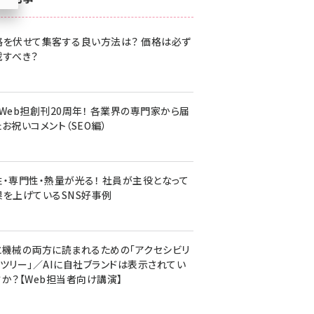
z世代 (1620)
格を伏せて集客する良い方法は？ 価格は必ず
meo (1274)
載すべき？
llmo (1160)
・Web担創刊20周年！ 各業界の専門家から届
お祝いコメント（SEO編）
性・専門性・熱量が光る！ 社員が主役となって
果を上げているSNS好事例
と機械の両方に読まれるための「アクセシビリ
ィツリー」／AIに自社ブランドは表示されてい
すか？【Web担当者向け講演】