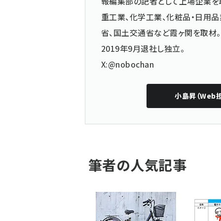
報編集部の記者として上場企業を
重工業、化学工業、化粧品・日用品
省、国土交通省など霞ヶ関を取材。
2019年9月退社し独立。
X:@nobochan
小島昇（Web
筆者の人気記事