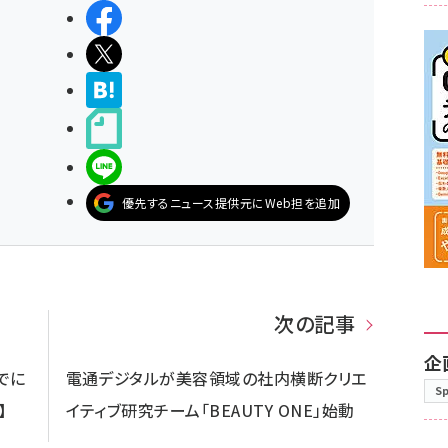
シェアする
ポストする
>ブクマする
noteで書く
LINEで送る
優先するニュース提供元にWeb担を追加
次の記事
企
でに
電通デジタルが美容領域の社内横断クリエ
S
】
イティブ研究チーム「BEAUTY ONE」始動