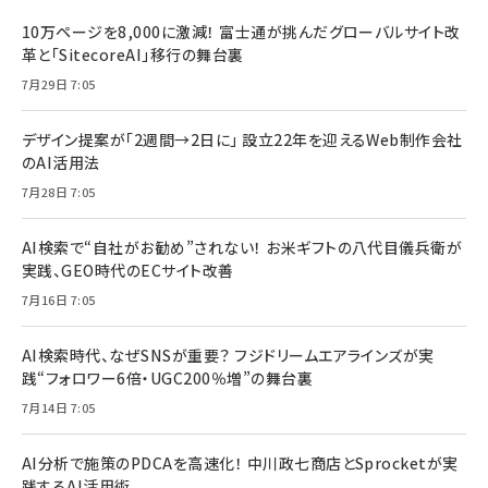
10万ページを8,000に激減！ 富士通が挑んだグローバルサイト改
革と「SitecoreAI」移行の舞台裏
7月29日 7:05
デザイン提案が「2週間→2日に」 設立22年を迎えるWeb制作会社
のAI活用法
7月28日 7:05
AI検索で“自社がお勧め”されない！ お米ギフトの八代目儀兵衛が
実践、GEO時代のECサイト改善
7月16日 7:05
AI検索時代、なぜSNSが重要？ フジドリームエアラインズが実
践“フォロワー6倍・UGC200％増”の舞台裏
7月14日 7:05
AI分析で施策のPDCAを高速化！ 中川政七商店とSprocketが実
践するAI活用術