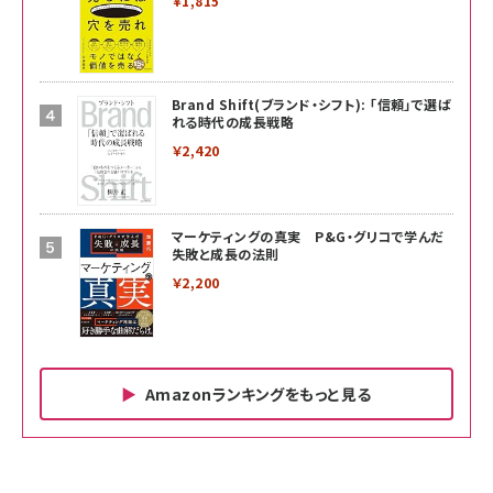
￥1,815
Brand Shift(ブランド・シフト): 「信頼」で選ば
れる時代の成長戦略
￥2,420
マーケティングの真実 P&G・グリコで学んだ
失敗と成長の法則
￥2,200
Amazonランキングをもっと見る
Amazon ビジネス・経済関連書籍 の売れ筋ランキン
Amazon 家電＆カメラ の売れ筋ランキング
Amazon パソコン・周辺機器 の売れ筋ランキング
グ
更新日時：2026/06/26 19:00
更新日時：2026/06/26 19:00
更新日時：2026/06/26 19:00