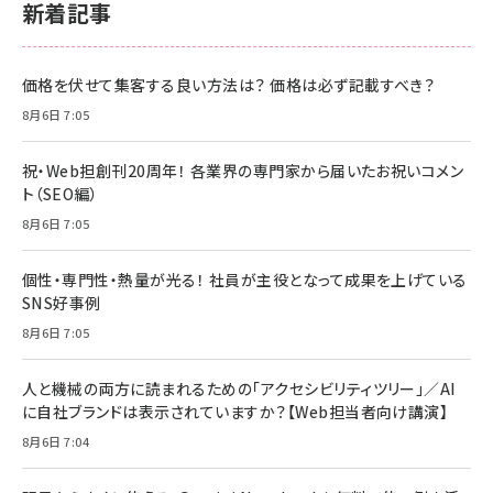
新着記事
価格を伏せて集客する良い方法は？ 価格は必ず記載すべき？
8月6日 7:05
祝・Web担創刊20周年！ 各業界の専門家から届いたお祝いコメン
ト（SEO編）
8月6日 7:05
個性・専門性・熱量が光る！ 社員が主役となって成果を上げている
SNS好事例
8月6日 7:05
人と機械の両方に読まれるための「アクセシビリティツリー」／AI
に自社ブランドは表示されていますか？【Web担当者向け講演】
8月6日 7:04