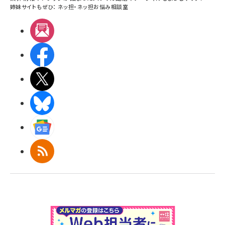
姉妹サイトもぜひ：
ネッ担
・
ネッ担お悩み相談室
メルマガ
Facebook
X(エックス)
BlueSky
Googleニュース
RSS