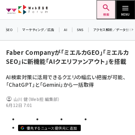
メ
Web担当者Forum
イ
検索
MENU
ン
コ
SEO
マーケティング／広告
AI
SNS
アクセス解析／データ分析
＼ 
ン
7月
テ
Faber Companyが「ミエルカGEO」「ミエルカ
差し
ン
SEO」に新機能「AIクエリファンアウト」を搭載
▼
ツ
seo (3523)
に
AI検索対策に活用できるクエリの幅広い把握が可能、
ai (2804)
移
「ChatGPT」と「Gemini」から一括取得
動
youtube (2429)
山川 健（Web担 編集部）
note (2312)
6月12日 7:01
セミナー (2303)
z世代 (1622)
優先するニュース提供元に追加
meo (1275)