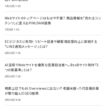
7月10日 7:05
Webサイトのトップページはもはや不要？ 商品情報を「売れるコン
テンツ」に変えるPIM/DAM連携
7月8日 7:05
ECビジネスに有効！ リピート促進や顧客満足度向上に直結する
「LINE通知メッセージ」とは？
6月30日 7:05
AI活用でWebサイトを優秀な営業担当者へ。BtoBサイト制作「5
つの新基準」とは？
6月24日 7:05
検索上位でもAI Overviewsに出ない!? 老舗米屋・八代目儀兵衛
が取り組んだGEO施策
4月20日 8:00