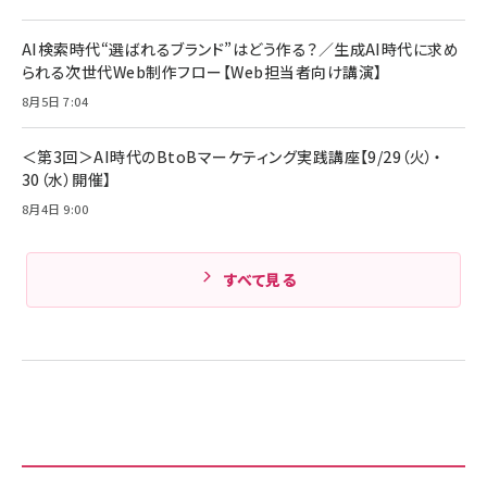
Anker PowerLine III Flow USB-C & USB-C
ケーブル Anker絡まないケーブル 240W 結束バン
￥4,857
ド付き USB PD対応 シリコン素材採用 iPhone
AI検索時代“選ばれるブランド”はどう作る？／生成AI時代に求め
Amazonランキングをもっと見る
17 / 16 / 15 / Galaxy iPad Pro MacBook
￥1,890
られる次世代Web制作フロー【Web担当者向け講演】
Pro/Air 各種対応 (1.8m ミッドナイトブラック)
Amazonランキングをもっと見る
8月5日 7:04
Amazonランキングをもっと見る
＜第3回＞AI時代のBtoBマーケティング実践講座【9/29（火）・
30（水）開催】
8月4日 9:00
すべて見る