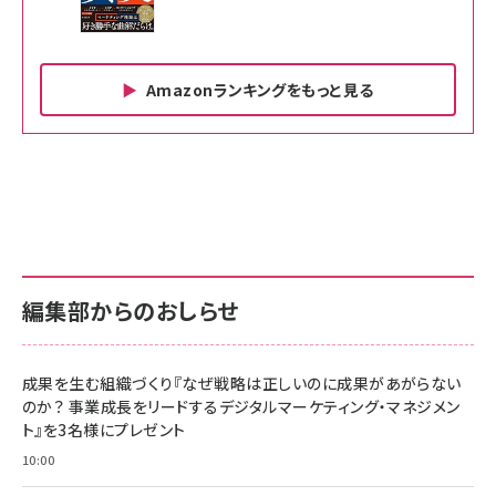
Amazonランキングをもっと見る
Amazon ビジネス・経済関連書籍 の売れ筋ランキン
Amazon 家電＆カメラ の売れ筋ランキング
Amazon パソコン・周辺機器 の売れ筋ランキング
グ
更新日時：2026/06/26 19:00
更新日時：2026/06/26 19:00
更新日時：2026/06/26 19:00
anan(アンアン)2026/07/01号 No.2501[魅せる
KIOXIA(キオクシア) 旧東芝メモリ microSD
KIOXIA(キオクシア) 旧東芝メモリ microSD
カラダ2026／宮舘涼太]
128GB UHS-I Class10 (最大読出速度
128GB UHS-I Class10 (最大読出速度
100MB/s) Nintendo Switch動作確認済 国内
100MB/s) Nintendo Switch動作確認済 国内
￥880
サポート正規品 メーカー保証5年 KLMEA128G
サポート正規品 メーカー保証5年 KLMEA128G
￥2,680
￥2,680
編集部からのおしらせ
anan(アンアン)2026/06/24号 No.2500増刊
スペシャルエディション[王道エンタメの矜持／
NIMASO ガラスフィルム iPhone 17 用 保護フィ
Amazon eギフトカード - Amazonロゴ - クラ
BTS]
ルム 強化ガラス 耐衝撃 高透過率 指紋防止 貼りや
シック
すい ガイド枠付き いPhone17 (6.3インチ) 対応
成果を生む組織づくり『なぜ戦略は正しいのに成果があがらない
￥1,100
￥5,000
2枚セット DSP25F1698
のか？ 事業成長をリードするデジタルマーケティング・マネジメン
￥1,599
ト』を3名様にプレゼント
anan(アンアン)2026/07/08号 No.2502[2026
Anker PowerLine III Flow USB-C & USB-C
年後半、あなたの恋と運命／山田涼介]
【New】Amazon Fire TV Stick HD | 手軽にスト
ケーブル Anker絡まないケーブル 240W 結束バン
10:00
リーミングをはじめよう | ストリーミングメディアプ
ド付き USB PD対応 シリコン素材採用 iPhone
￥880
レイヤー
17 / 16 / 15 / Galaxy iPad Pro MacBook