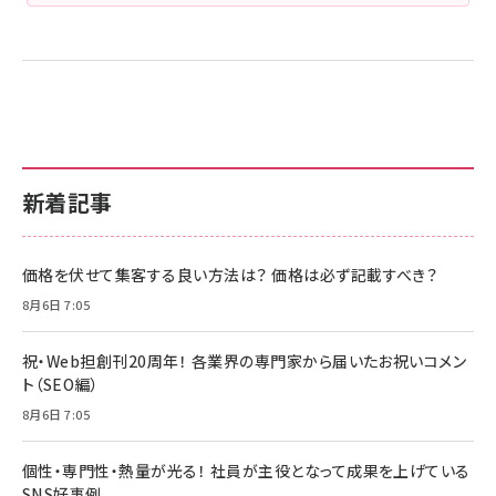
新着記事
価格を伏せて集客する良い方法は？ 価格は必ず記載すべき？
8月6日 7:05
祝・Web担創刊20周年！ 各業界の専門家から届いたお祝いコメン
ト（SEO編）
8月6日 7:05
個性・専門性・熱量が光る！ 社員が主役となって成果を上げている
SNS好事例