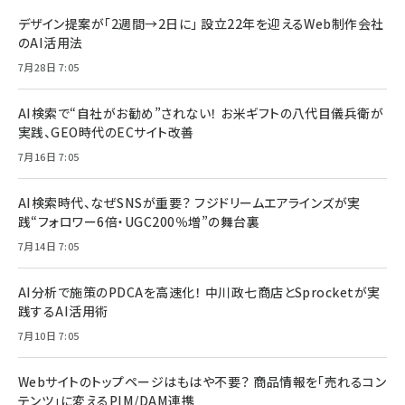
デザイン提案が「2週間→2日に」 設立22年を迎えるWeb制作会社
のAI活用法
7月28日 7:05
AI検索で“自社がお勧め”されない！ お米ギフトの八代目儀兵衛が
実践、GEO時代のECサイト改善
7月16日 7:05
AI検索時代、なぜSNSが重要？ フジドリームエアラインズが実
践“フォロワー6倍・UGC200％増”の舞台裏
7月14日 7:05
AI分析で施策のPDCAを高速化！ 中川政七商店とSprocketが実
践するAI活用術
7月10日 7:05
Webサイトのトップページはもはや不要？ 商品情報を「売れるコン
テンツ」に変えるPIM/DAM連携