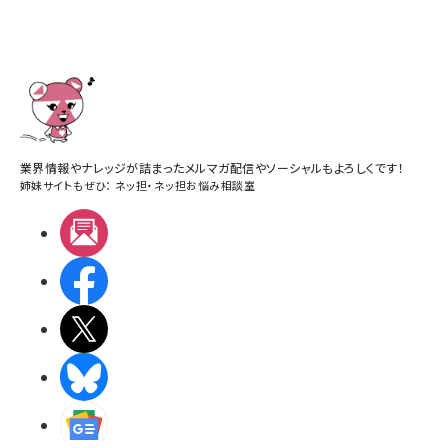
業界情報やナレッジが詰まったメルマガ配信やソーシャルもよろしくです！
姉妹サイトもぜひ：
ネッ担
・
ネッ担お悩み相談室
メルマガ
Facebook
X(エックス)
BlueSky
Googleニュース