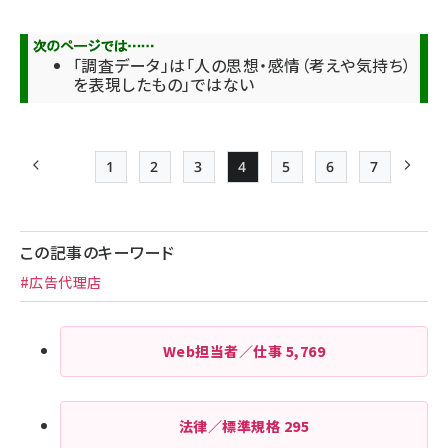
「調査データ」は「人の思想・感情（考えや気持ち）
を表現したもの」ではない
1
2
3
4
5
6
7
前ページ
先頭ページ
Page
Page
Page
Page
Page
最終ページ
次ペ
ペー
ジ
この記事のキーワード
送
#広告代理店
り
Web担当者／仕事
5,769
法律／標準規格
295