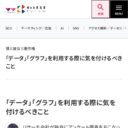
メ
Web担当者Forum
イ
検索
MENU
ン
コ
SEO
マーケティング／広告
AI
SNS
アクセス解析／データ分析
＼ 
ン
7月
テ
僕と彼女と著作権
差し
ン
「データ」「グラフ」を利用する際に気を付けるべき
▼ア
ツ
seo (3523)
こと
に
ai (2804)
移
動
youtube (2429)
note (2312)
「データ」「グラフ」を利用する際に気を
セミナー (2303)
付けるべきこと
z世代 (1622)
リサーチ会社が独自にアンケート調査をおこなっ
meo (1275)