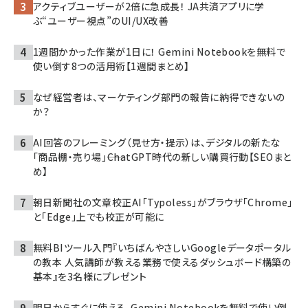
アクティブユーザーが2倍に急成長！ JA共済アプリに学
ぶ“ユーザー視点”のUI/UX改善
1週間かかった作業が1日に！ Gemini Notebookを無料で
使い倒す8つの活用術【1週間まとめ】
なぜ経営者は、マーケティング部門の報告に納得できないの
か？
AI回答のフレーミング（見せ方・提示）は、デジタルの新たな
「商品棚・売り場」――ChatGPT時代の新しい購買行動【SEOまと
め】
朝日新聞社の文章校正AI「Typoless」がブラウザ「Chrome」
と「Edge」上でも校正が可能に
無料BIツール入門『いちばんやさしいGoogleデータポータル
の教本 人気講師が教える業務で使えるダッシュボード構築の
基本』を3名様にプレゼント
明日からすぐに使える、Gemini Notebookを無料で使い倒