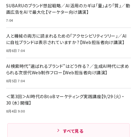
￥1,890
Pro/Air 各種対応 (1.8m ミッドナイトブラック)
SUBARUのブランド想起戦略／AI活用のカギは「量」より「質」／動
￥6,980
画広告をAIで最大化【マーケター向け講演】
ママ投資家が育休中に１億貯めた株式投資
アサヒ飲料 モンスター エナジー 355ml×24本
￥1,870
7:04
Anker Soundcore P31i (Bluetooth 6.1) 【完
￥4,192
全ワイヤレスイヤホン/アクティブノイズキャンセリ
ング/マルチポイント接続 / 最大50時間再生 / PSE
人と機械の両方に読まれるための「アクセシビリティツリー」／AI
組織の成果を最大化する ルールのデザイン
技術基準適合】ブラック
￥5,990
サッポロ 生ビール 黒ラベル 350ml 缶 24本 ビー
に自社ブランドは表示されていますか？【Web担当者向け講演】
￥1,980
ル ケース買い【6/30応募〆切! 黒ラベルビヤセラー
8月6日 7:04
キャンペーン】
Anker PowerLine III Flow USB-C & USB-C
ケーブル Anker絡まないケーブル 240W 結束バン
￥4,857
ド付き USB PD対応 シリコン素材採用 iPhone
AI検索時代“選ばれるブランド”はどう作る？／生成AI時代に求め
Amazonランキングをもっと見る
17 / 16 / 15 / Galaxy iPad Pro MacBook
￥1,890
られる次世代Web制作フロー【Web担当者向け講演】
Pro/Air 各種対応 (1.8m ミッドナイトブラック)
Amazonランキングをもっと見る
8月5日 7:04
Amazonランキングをもっと見る
＜第3回＞AI時代のBtoBマーケティング実践講座【9/29（火）・
30（水）開催】
8月4日 9:00
すべて見る