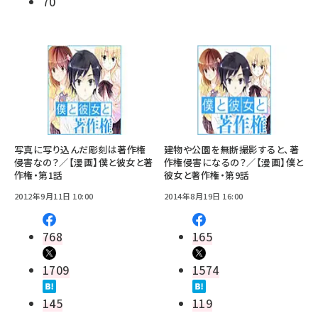
70
写真に写り込んだ彫刻は著作権
建物や公園を無断撮影すると、著
侵害なの？／【漫画】僕と彼女と著
作権侵害になるの？／【漫画】僕と
作権・第1話
彼女と著作権・第9話
2012年9月11日 10:00
2014年8月19日 16:00
768
165
1709
1574
145
119