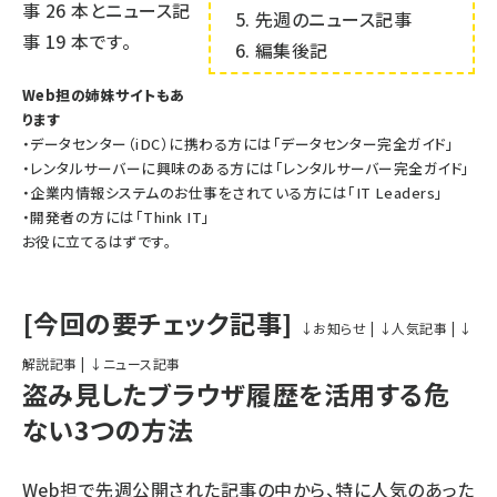
事
26
本とニュース記
先週のニュース記事
事
19
本です。
編集後記
Web担の姉妹サイトもあ
ります
・データセンター（iDC）に携わる方には「
データセンター完全ガイド
」
・レンタルサーバーに興味のある方には「
レンタルサーバー完全ガイド
」
・企業内情報システムのお仕事をされている方には「
IT Leaders
」
・開発者の方には「
Think IT
」
お役に立てるはずです。
[今回の要チェック記事]
↓お知らせ
|
↓人気記事
|
↓
解説記事
|
↓ニュース記事
盗み見したブラウザ履歴を活用する危
ない3つの方法
Web担で先週公開された記事の中から、特に人気のあった