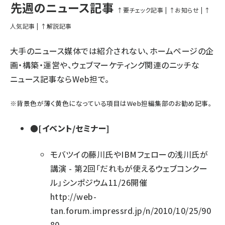
先週のニュース記事
↑要チェック記事
|
↑お知らせ
|
↑
人気記事
|
↑解説記事
大手のニュース媒体では紹介されない、ホームページの企
画・構築・運営や、ウェブマーケティング関連のニッチな
ニュース記事ならWeb担で。
※
背景色が薄く黄色になっている項目
はWeb担編集部のお勧め記事。
●[イベント/セミナー]
モバツイの藤川氏やIBMフェローの浅川氏が
講演 - 第2回「だれもが使えるウェブコンクー
ル」シンポジウム11/26開催
http://web-
tan.forum.impressrd.jp/n/2010/10/25/90
80