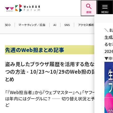
メ
Web担当者Forum
イ
検索
MENU
ン
コ
SEO
マーケティング／広告
AI
SNS
アクセス解析／データ分析
＼ 
ン
生成
テ
るセ
ン
先週のWeb担まとめ記事
202
ツ
seo (3541)
▼申
に
盗み見したブラウザ履歴を活用する危ない3
ai (2827)
移
つの方法 - 10/23～10/29のWeb担の記事ま
動
youtube (2449)
とめ
note (2323)
「『Web担当者』から『ウェブマスター』へ」「ヤフー検索
セミナー (2318)
は年内にはグーグルに？ ―― 切り替え状況と予測」な
z世代 (1632)
ど
meo (1282)