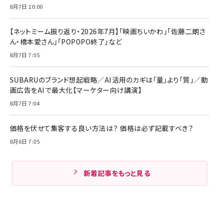
8月7日 10:00
【ネットミーム振り返り・2026年7月】「映画ちいかわ」「佐藤二朗さ
ん・橋本愛さん」「POPOPO終了」など
8月7日 7:05
SUBARUのブランド想起戦略／AI活用のカギは「量」より「質」／動
画広告をAIで最大化【マーケター向け講演】
8月7日 7:04
価格を伏せて集客する良い方法は？ 価格は必ず記載すべき？
8月6日 7:05
新着記事をもっと見る