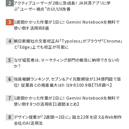
アクティブユーザーが2倍に急成長！ JA共済アプリに学
ぶ“ユーザー視点”のUI/UX改善
1週間かかった作業が1日に！ Gemini Notebookを無料で
使い倒す活用術8選
朝日新聞社の文章校正AI「Typoless」がブラウザ「Chrome」
と「Edge」上でも校正が可能に
なぜ経営者は、マーケティング部門の報告に納得できないの
か？
役員報酬ランキング、セブン＆アイ元取締役が134億円超で首
位！ 従業員との格差最大はトヨタの100.9倍【TSR調べ】
1週間かかった作業が1日に！ Gemini Notebookを無料で
使い倒す8つの活用術【1週間まとめ】
デザイン提案が「2週間→2日に」 設立22年を迎えるWeb制作
会社のAI活用法