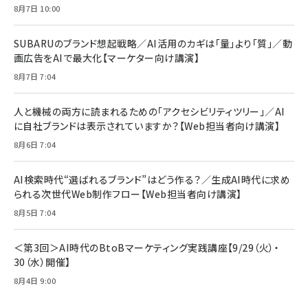
8月7日 10:00
SUBARUのブランド想起戦略／AI活用のカギは「量」より「質」／動
画広告をAIで最大化【マーケター向け講演】
8月7日 7:04
人と機械の両方に読まれるための「アクセシビリティツリー」／AI
に自社ブランドは表示されていますか？【Web担当者向け講演】
8月6日 7:04
AI検索時代“選ばれるブランド”はどう作る？／生成AI時代に求め
られる次世代Web制作フロー【Web担当者向け講演】
8月5日 7:04
＜第3回＞AI時代のBtoBマーケティング実践講座【9/29（火）・
30（水）開催】
8月4日 9:00