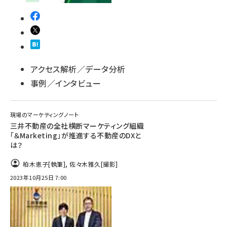
アクセス解析／データ分析
事例／インタビュー
現場のマーケティングノート
三井不動産の全社横断マーケティング組織
「＆Marketing」が推進する不動産のDXと
は？
柏木恵子
[執筆]
,
佐々木雅久
[撮影]
2023年10月25日 7:00