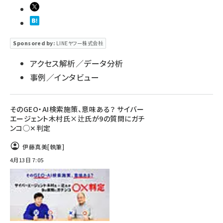
Sponsored by:
LINEヤフー株式会社
アクセス解析／データ分析
事例／インタビュー
そのGEO・AI検索施策、意味ある？ サイバー
エージェント木村氏×辻氏が9の質問にガチ
ンコ◯✕判定
伊藤真美
[執筆]
4月13日 7:05