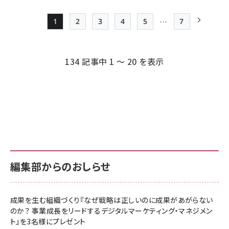
…
1
2
3
4
5
7
Page
Page
Page
Page
Page
最終ページ
次ページ
ペー
ジ
134 記事中 1 ～ 20 を表示
送
り
編集部からのおしらせ
成果を生む組織づくり『なぜ戦略は正しいのに成果があがらない
のか？ 事業成長をリードするデジタルマーケティング・マネジメン
ト』を3名様にプレゼント