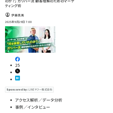
のか？」 ガリバー流 顧客理解のためのマーケ
ティング術
伊藤真美
2025年9月29日 7:00
25
Sponsored by:
LINEヤフー株式会社
アクセス解析／データ分析
事例／インタビュー