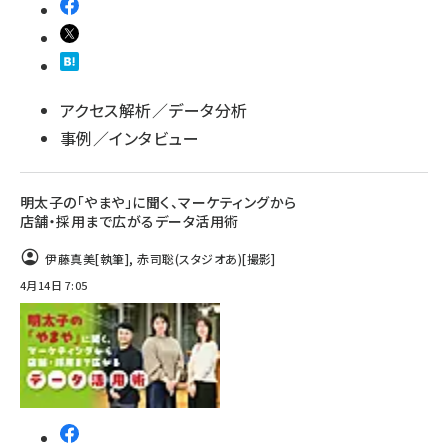
アクセス解析／データ分析
事例／インタビュー
明太子の「やまや」に聞く、マーケティングから
店舗・採用まで広がるデータ活用術
伊藤真美
[執筆]
,
赤司聡(スタジオあ)
[撮影]
4月14日 7:05