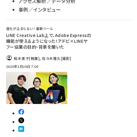
アクセス解析／データ分析
事例／インタビュー
進化が止まらない！ 最新ツール
LINE Creative Lab上で、Adobe Expressの
機能が使えるようになった！アドビ×LINEヤ
フー協業の目的・背景を聞いた
柏木恵子
[執筆]
,
佐々木雅久
[撮影]
2024年3月26日 7:00