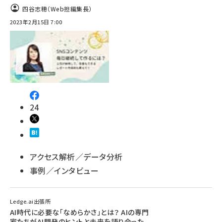
四谷志穂（Web担編集長）
2023年2月15日 7:00
24
アクセス解析／データ分析
事例／インタビュー
Ledge.ai出張所
AI時代に必要な「なめらかさ」とは？ AIの専門
家たちがAI開発のヒントと未来を語り合った