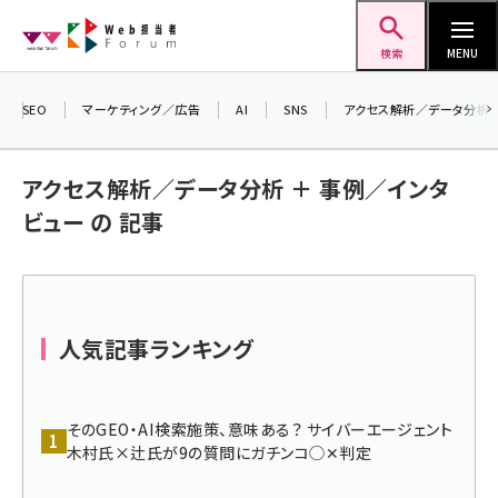
メ
Web担当者Forum
イ
検索
MENU
ン
＼ 8月27日開催、申し込み受付中！ ／
コ
SEO
マーケティング／広告
AI
SNS
アクセス解析／データ分析
生成AIをマーケティング等に活用するための
ン
考え方を学べるセミナーイベント「生成AI ×
テ
マーケティング フォーラム 2026」開催！
アクセス解析／データ分析 ＋ 事例／インタ
ン
▼申し込みはこちらから▼
ビュー の 記事
ツ
seo (3541)
に
ai (2827)
移
動
youtube (2449)
人気記事ランキング
note (2323)
セミナー (2318)
そのGEO・AI検索施策、意味ある？ サイバーエージェント
木村氏×辻氏が9の質問にガチンコ◯✕判定
z世代 (1632)
meo (1282)