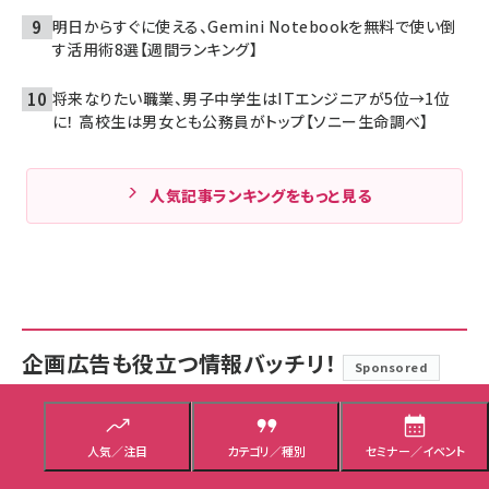
明日からすぐに使える、Gemini Notebookを無料で使い倒
す活用術8選【週間ランキング】
将来なりたい職業、男子中学生はITエンジニアが5位→1位
に！ 高校生は男女とも公務員がトップ【ソニー生命調べ】
人気記事ランキングをもっと見る
企画広告も役立つ情報バッチリ！
Sponsored
10万ページを8,000に激減！ 富士通が挑んだグローバルサイト改
人気／注目
カテゴリ／種別
セミナー／イベント
革と「SitecoreAI」移行の舞台裏
7月29日 7:05