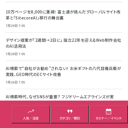
10万ページを8,000に激減！ 富士通が挑んだグローバルサイト改
革と「SitecoreAI」移行の舞台裏
7月29日 7:05
デザイン提案が「2週間→2日に」 設立22年を迎えるWeb制作会社
のAI活用法
7月28日 7:05
AI検索で“自社がお勧め”されない！ お米ギフトの八代目儀兵衛が
実践、GEO時代のECサイト改善
7月16日 7:05
AI検索時代、なぜSNSが重要？ フジドリームエアラインズが実
践“フォロワー6倍・UGC200％増”の舞台裏
7月14日 7:05
人気／注目
カテゴリ／種別
セミナー／イベント
AI分析で施策のPDCAを高速化！ 中川政七商店とSprocketが実