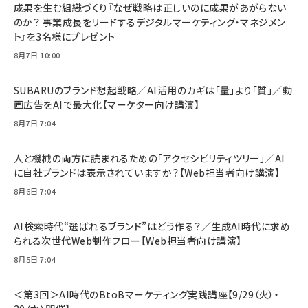
成果を生む組織づくり『なぜ戦略は正しいのに成果があがらない
のか？ 事業成長をリードするデジタルマーケティング・マネジメン
ト』を3名様にプレゼント
8月7日 10:00
SUBARUのブランド想起戦略／AI活用のカギは「量」より「質」／動
画広告をAIで最大化【マーケター向け講演】
8月7日 7:04
人と機械の両方に読まれるための「アクセシビリティツリー」／AI
に自社ブランドは表示されていますか？【Web担当者向け講演】
8月6日 7:04
AI検索時代“選ばれるブランド”はどう作る？／生成AI時代に求め
られる次世代Web制作フロー【Web担当者向け講演】
8月5日 7:04
＜第3回＞AI時代のBtoBマーケティング実践講座【9/29（火）・