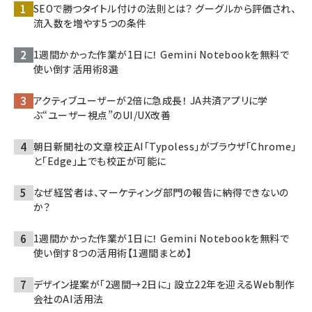
SEOで勝つタイトル付けの法則とは？ グーグルから評価され、
流入数を増やす5つの条件
1週間かかった作業が1日に！ Gemini Notebookを無料で
使い倒す活用術8選
アクティブユーザーが2倍に急成長！ JA共済アプリに学
ぶ“ユーザー視点”のUI/UX改善
朝日新聞社の文章校正AI「Typoless」がブラウザ「Chrome」
と「Edge」上でも校正が可能に
なぜ経営者は、マーケティング部門の報告に納得できないの
か？
1週間かかった作業が1日に！ Gemini Notebookを無料で
使い倒す8つの活用術【1週間まとめ】
デザイン提案が「2週間→2日に」 設立22年を迎えるWeb制作
会社のAI活用法