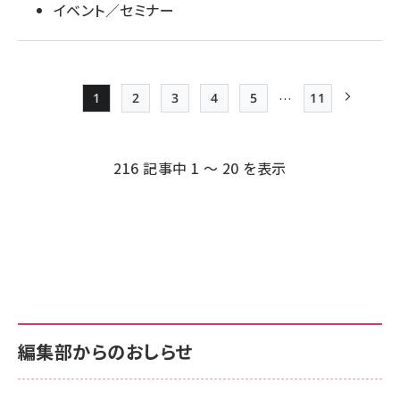
イベント／セミナー
…
1
2
3
4
5
11
Page
Page
Page
Page
Page
最終ページ
次ページ
ペー
ジ
216 記事中 1 ～ 20 を表示
送
り
編集部からのおしらせ