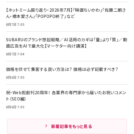
【ネットミーム振り返り・2026年7月】「映画ちいかわ」「佐藤二朗さ
ん・橋本愛さん」「POPOPO終了」など
8月7日 7:05
SUBARUのブランド想起戦略／AI活用のカギは「量」より「質」／動
画広告をAIで最大化【マーケター向け講演】
8月7日 7:04
価格を伏せて集客する良い方法は？ 価格は必ず記載すべき？
8月6日 7:05
祝・Web担創刊20周年！ 各業界の専門家から届いたお祝いコメン
ト（SEO編）
8月6日 7:05
新着記事をもっと見る