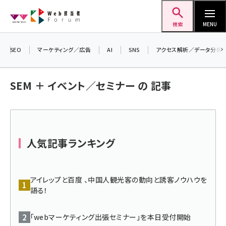
メ
Web担当者Forum
イ
検索
MENU
ン
＼ 8月27日開催、申し込み受付中！ ／
コ
SEO
マーケティング／広告
AI
SNS
アクセス解析／データ分析
生成AIをマーケティング等に活用するための
ン
考え方を学べるセミナーイベント「生成AI ×
テ
SEM ＋ イベント／セミナー の 記事
マーケティング フォーラム 2026」開催！
ン
▼申し込みはこちらから▼
ツ
seo (3528)
に
ai (2811)
移
人気記事ランキング
動
youtube (2439)
note (2315)
アイレップと百度 、中国人観光客の動向と誘客ノウハウを
セミナー (2308)
語る！
z世代 (1623)
「webマーケティング出張セミナー」を本日受付開始
meo (1277)