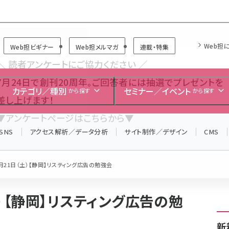
Forum
Web担
Web担ビギナー
Web担メルマガ
連載・特集
＼ 読者アンケートにご協力ください ／
7月24日で創刊20周年。ご回答者には抽選でプレゼントを
カテゴリ／種別
セミナー／イベント
から探す
から探す
差し上げます！
▼アンケートページはこちらから▼
SNS
アクセス解析／データ分析
サイト制作／デザイン
CMS
12月21日（土）【静岡】リスティング広告の勉強会
土）【静岡】リスティング広告の勉
新