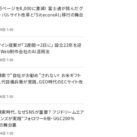
万ページを8,000に激減！ 富士通が挑んだグ
バルサイト改革と「SitecoreAI」移行の舞台
9日 7:05
ザイン提案が「2週間→2日に」 設立22年を迎
るWeb制作会社のAI活用法
8日 7:05
I検索で“自社がお勧め”されない！ お米ギフト
八代目儀兵衛が実践、GEO時代のECサイト改
6日 7:05
検索時代、なぜSNSが重要？ フジドリームエア
ンズが実践“フォロワー6倍・UGC200％
”の舞台裏
4日 7:05