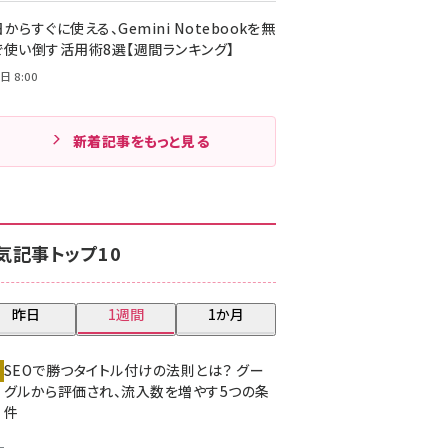
からすぐに使える、Gemini Notebookを無
で使い倒す活用術8選【週間ランキング】
日 8:00
新着記事をもっと見る
気記事トップ10
昨日
1週間
1か月
SEOで勝つタイトル付けの法則とは？ グー
グルから評価され、流入数を増やす5つの条
件