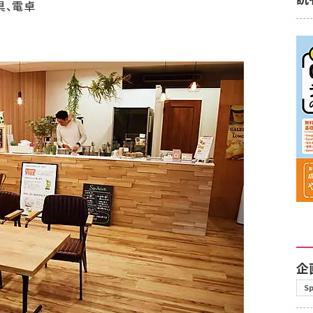
具、電卓
企
S