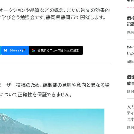
オークションや品質などの概念、また広告文の効果的
で学び合う勉強会です。静岡県静岡市で開催します。
価
記
8月6
祝
Bluesky
優先するニュース提供元に追加
いた
8月6
個
成
ユーザー投稿のため、編集部の見解や意向と異なる場
8月6
容について正確性を保証できません。
人
テ
ま
8月6