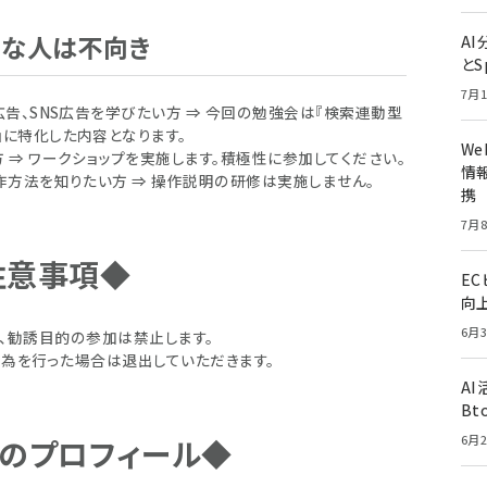
んな人は不向き
A
とS
7月1
画広告、SNS広告を学びたい方 ⇒ 今回の勉強会は『検索連動型
』に特化した内容となります。
W
 ⇒ ワークショップを実施します。積極性に参加してください。
情報
作方法を知りたい方 ⇒ 操作説明の研修は実施しません。
携
7月8
注意事項◆
E
向
6月3
、勧誘目的の参加は禁止します。
為を行った場合は退出していただきます。
A
Bt
6月2
のプロフィール◆