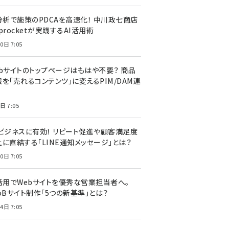
I分析で施策のPDCAを高速化！ 中川政七商店
procketが実践するAI活用術
0日 7:05
ebサイトのトップページはもはや不要？ 商品
を「売れるコンテンツ」に変えるPIM/DAM連
日 7:05
Cビジネスに有効！ リピート促進や顧客満足度
上に直結する「LINE通知メッセージ」とは？
0日 7:05
I活用でWebサイトを優秀な営業担当者へ。
oBサイト制作「5つの新基準」とは？
4日 7:05