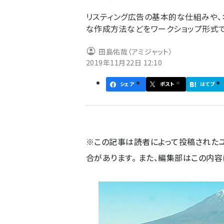
ず
リスティング広告の基本的な仕組みや、
な作成方法などをワークショップ形式
田島佑哉（アミジャット）
2019年11月22日 12:10
シェア
ポスト
はてブ
※この記事は読者によって投稿された
合があります。 また、編集部はこの内