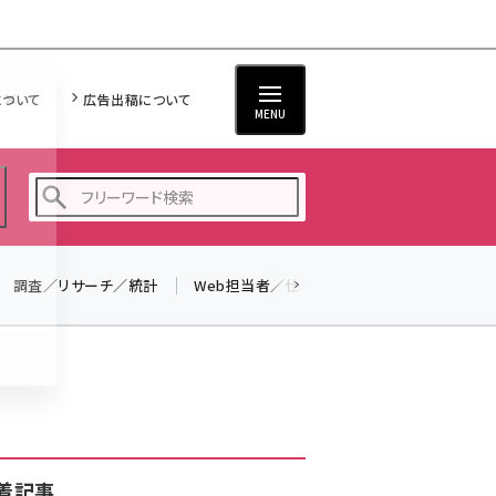
について
広告出稿について
MENU
調査／リサーチ／統計
Web担当者／仕事
法律／標準規格
seo (3523)
ai (2804)
youtube (2429)
note (2312)
セミナー (2303)
着記事