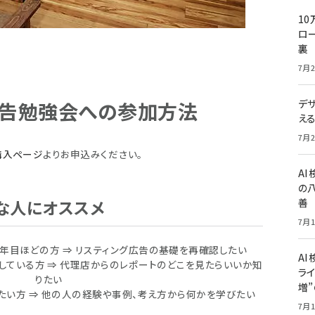
10
ロー
裏
7月2
デ
広告勉強会への参加方法
え
7月2
ト購入ページ
よりお申込みください。
A
の
な人にオススメ
善
7月1
年目ほどの方 ⇒ リスティング広告の基礎を再確認したい
AI
している方 ⇒ 代理店からのレポートのどこを見たらいいか知
ライ
りたい
増
たい方 ⇒ 他の人の経験や事例、考え方から何かを学びたい
7月1