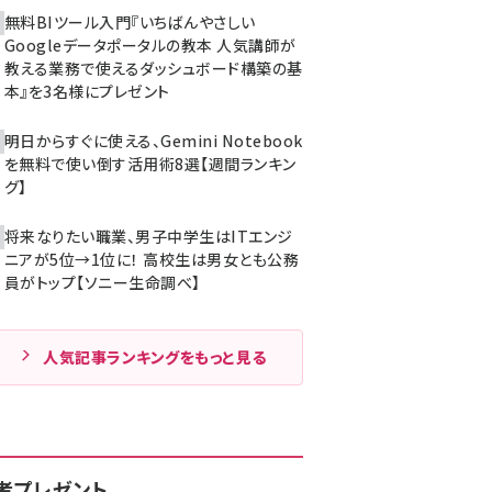
無料BIツール入門『いちばんやさしい
Googleデータポータルの教本 人気講師が
教える業務で使えるダッシュボード構築の基
本』を3名様にプレゼント
明日からすぐに使える、Gemini Notebook
を無料で使い倒す活用術8選【週間ランキン
グ】
将来なりたい職業、男子中学生はITエンジ
ニアが5位→1位に！ 高校生は男女とも公務
員がトップ【ソニー生命調べ】
人気記事ランキングをもっと見る
者プレゼント