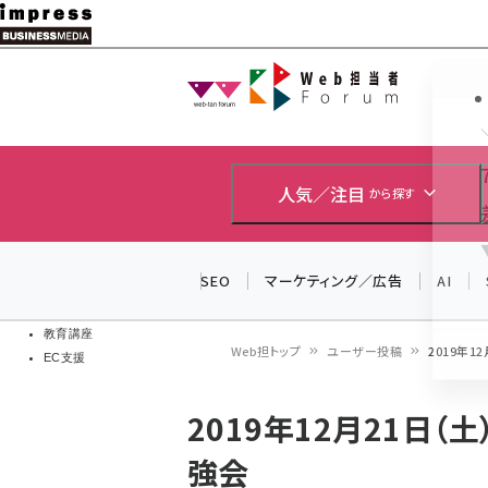
メ
イ
Web担当者
Web担当者
ン
EC担当者
コ
製品導入
ン
企業IT
ソフト開発
テ
人気／注目
から探す
IoT・AI
ン
DCクラウド
研究・調査
ツ
SEO
マーケティング／広告
AI
エネルギー
に
ドローン
移
教育講座
Web担トップ
ユーザー投稿
2019年
EC支援
動
パ
2019年12月21日（
ン
強会
く