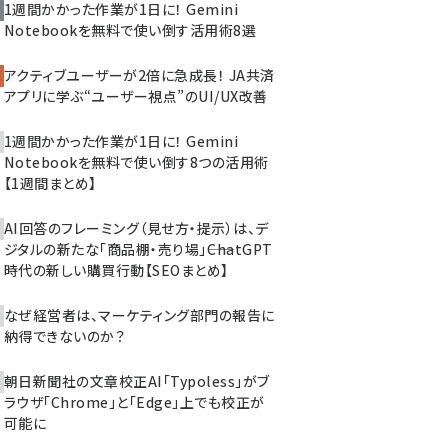
1週間かかった作業が1日に！ Gemini
Notebookを無料で使い倒す活用術8選
アクティブユーザーが2倍に急成長！ JA共済
アプリに学ぶ“ユーザー視点”のUI/UX改善
1週間かかった作業が1日に！ Gemini
Notebookを無料で使い倒す8つの活用術
【1週間まとめ】
AI回答のフレーミング（見せ方・提示）は、デ
ジタルの新たな「商品棚・売り場」――ChatGPT
時代の新しい購買行動【SEOまとめ】
なぜ経営者は、マーケティング部門の報告に
納得できないのか？
朝日新聞社の文章校正AI「Typoless」がブ
ラウザ「Chrome」と「Edge」上でも校正が
可能に