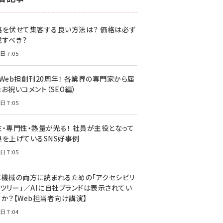
z世代 (1622)
格を伏せて集客する良い方法は？ 価格は必ず
meo (1275)
載すべき？
llmo (1161)
日 7:05
・Web担創刊20周年！ 各業界の専門家から届
お祝いコメント（SEO編）
日 7:05
性・専門性・熱量が光る！ 社員が主役となって
果を上げているSNS好事例
日 7:05
と機械の両方に読まれるための「アクセシビリ
ィツリー」／AIに自社ブランドは表示されてい
すか？【Web担当者向け講演】
日 7:04