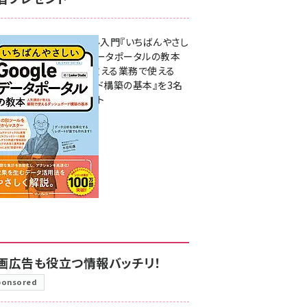
無料BIツール入門『いちばんやさし
いGoogleデータポータルの教本
人気講師が教える業務で使える
ダッシュボード構築の基本』を3名
様にプレゼント
7月31日 10:00
画広告も役立つ情報バッチリ！
ponsored