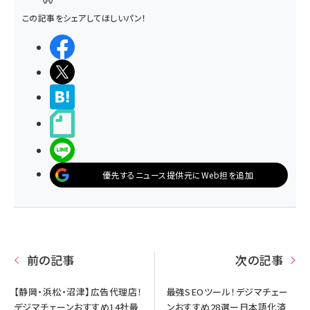
この記事をシェアしてほしいパン！
シェアする
ポストする
>ブクマする
noteで書く
LINEで送る
優先するニュース提供元にWeb担を追加
前の記事
次の記事
【静岡・浜松・沼津】広告代理店！
最強SEOツール！デジマチェー
デジマチェーンおすすめ14社最
ンおすすめ28選ー日本語化済