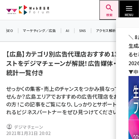
メ
Web担当者Forum
イ
検索
MENU
ン
コ
SEO
マーケティング／広告
AI
SNS
アクセス解析／データ分析
＼ 
ン
生成
テ
【広島】カテゴリ別広告代理店おすすめ13社リ
るセ
ン
ストをデジマチェーンが解説！広告媒体・重要
202
ツ
seo (3528)
統計一覧付き
▼申
に
ai (2811)
移
せっかくの集客・売上のチャンスをつかみ損なっていま
動
youtube (2439)
せんか？広島エリアでおすすめの広告代理店をお探し
の方！この記事をご覧になり、しっかりとサポートしてく
note (2315)
れるビジネスパートナーをぜひ見つけてください。
セミナー (2308)
デジマチェーン
z世代 (1623)
2021年1月31日 20:02
meo (1277)