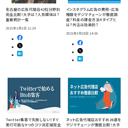
名古屋の広告代理店42社分野別
インスタグラム広告の費用・広告
完全比較！大手は？人気媒体は？
種類をデジマチェーンが徹底調
重要統計一覧
査？料金の課金方法４タイプと
は？外注は効果的？
2021年1月1日 11:20
2021年3月25日 14:55
Twitter集客で失敗しない！すぐ
ネット広告代理店おすすめ26選を
実行可能な9つのコツ決定版完全
デジマチェーンが徹底比較！大手