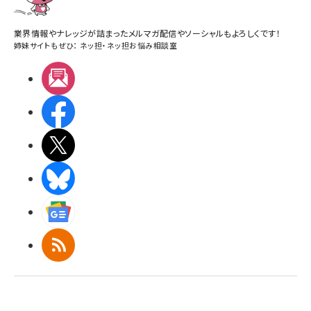
業界情報やナレッジが詰まったメルマガ配信やソーシャルもよろしくです！
姉妹サイトもぜひ：
ネッ担
・
ネッ担お悩み相談室
メルマガ
Facebook
X(エックス)
BlueSky
Googleニュース
RSS