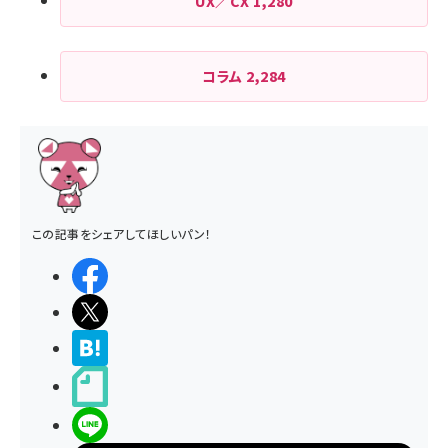
UX／CX
1,280
コラム
2,284
この記事をシェアしてほしいパン！
シェアする
ポストする
>ブクマする
noteで書く
LINEで送る