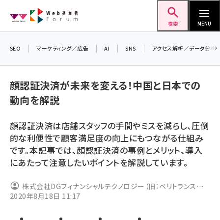
メ
Web担当者Forum
イ
検索
MENU
ン
コ
SEO
マーケティング／広告
AI
SNS
アクセス解析／データ分析
＼ 
ン
生成
テ
るセ
顔認証決済が未来を変える！中国と日本での
ン
202
動向を解説
ツ
seo (3528)
▼申
に
顔認証決済は店舗スタッフの手間やミスを減らし、圧倒
ai (2811)
移
的な利便性で顧客満足度の向上にもつながる仕組み
動
youtube (2439)
です。本記事では、顔認証決済の事例とメリット、導入
にあたって注意したいポイントを解説しています。
note (2315)
セミナー (2308)
株式会社DGフィナンシャルテクノロジー（旧：ベリトランス株
2020年8月18日 11:17
式会社）
z世代 (1623)
meo (1277)