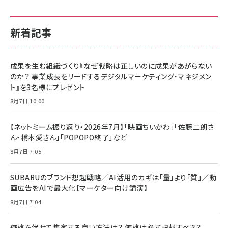
新着記事
成果を生む組織づくり『なぜ戦略は正しいのに成果があがらない
のか？ 事業成長をリードするデジタルマーケティング・マネジメン
ト』を3名様にプレゼント
8月7日 10:00
【ネットミーム振り返り・2026年7月】「映画ちいかわ」「佐藤二朗さ
ん・橋本愛さん」「POPOPO終了」など
8月7日 7:05
SUBARUのブランド想起戦略／AI活用のカギは「量」より「質」／動
画広告をAIで最大化【マーケター向け講演】
8月7日 7:04
価格を伏せて集客する良い方法は？ 価格は必ず記載すべき？