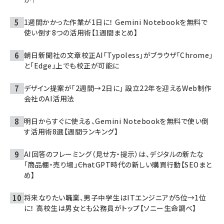
1週間かかった作業が1日に！ Gemini Notebookを無料で
使い倒す8つの活用術【1週間まとめ】
朝日新聞社の文章校正AI「Typoless」がブラウザ「Chrome」
と「Edge」上でも校正が可能に
デザイン提案が「2週間→2日に」 設立22年を迎えるWeb制作
会社のAI活用法
明日からすぐに使える、Gemini Notebookを無料で使い倒
す活用術8選【週間ランキング】
AI回答のフレーミング（見せ方・提示）は、デジタルの新たな
「商品棚・売り場」――ChatGPT時代の新しい購買行動【SEOまと
め】
将来なりたい職業、男子中学生はITエンジニアが5位→1位
に！ 高校生は男女とも公務員がトップ【ソニー生命調べ】