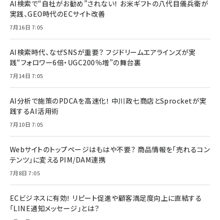
AI検索で“自社がお勧め”されない！ お米ギフトの八代目儀兵衛が
実践、GEO時代のECサイト改善
7月16日 7:05
AI検索時代、なぜSNSが重要？ フジドリームエアラインズが実
践“フォロワー6倍・UGC200％増”の舞台裏
7月14日 7:05
AI分析で施策のPDCAを高速化！ 中川政七商店とSprocketが実
践するAI活用術
7月10日 7:05
Webサイトのトップページはもはや不要？ 商品情報を「売れるコン
テンツ」に変えるPIM/DAM連携
7月8日 7:05
ECビジネスに有効！ リピート促進や顧客満足度向上に直結する
「LINE通知メッセージ」とは？