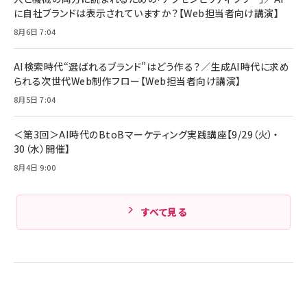
￥5,990
サッポロ 生ビール 黒ラベル 350ml 缶 24本 ビー
に自社ブランドは表示されていますか？【Web担当者向け講演】
￥1,980
ル ケース買い【6/30応募〆切! 黒ラベルビヤセラー
8月6日 7:04
キャンペーン】
Anker PowerLine III Flow USB-C & USB-C
ケーブル Anker絡まないケーブル 240W 結束バン
￥4,857
ド付き USB PD対応 シリコン素材採用 iPhone
AI検索時代“選ばれるブランド”はどう作る？／生成AI時代に求め
Amazonランキングをもっと見る
17 / 16 / 15 / Galaxy iPad Pro MacBook
￥1,890
られる次世代Web制作フロー【Web担当者向け講演】
Pro/Air 各種対応 (1.8m ミッドナイトブラック)
Amazonランキングをもっと見る
8月5日 7:04
Amazonランキングをもっと見る
＜第3回＞AI時代のBtoBマーケティング実践講座【9/29（火）・
30（水）開催】
8月4日 9:00
すべて見る