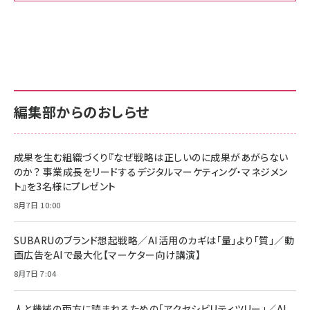
Amazon ビジネス・経済関連書籍 の売れ筋ランキン
Amazon 家電＆カメラ の売れ筋ランキング
Amazon パソコン・周辺機器 の売れ筋ランキング
グ
更新日時：2026/06/26 19:00
更新日時：2026/06/26 19:00
更新日時：2026/06/26 19:00
anan(アンアン)2026/07/01号 No.2501[魅せる
KIOXIA(キオクシア) 旧東芝メモリ microSD
KIOXIA(キオクシア) 旧東芝メモリ microSD
カラダ2026／宮舘涼太]
128GB UHS-I Class10 (最大読出速度
128GB UHS-I Class10 (最大読出速度
100MB/s) Nintendo Switch動作確認済 国内
100MB/s) Nintendo Switch動作確認済 国内
￥880
サポート正規品 メーカー保証5年 KLMEA128G
サポート正規品 メーカー保証5年 KLMEA128G
￥2,680
￥2,680
編集部からのおしらせ
anan(アンアン)2026/06/24号 No.2500増刊
スペシャルエディション[王道エンタメの矜持／
NIMASO ガラスフィルム iPhone 17 用 保護フィ
Amazon eギフトカード - Amazonロゴ - クラ
BTS]
ルム 強化ガラス 耐衝撃 高透過率 指紋防止 貼りや
シック
すい ガイド枠付き いPhone17 (6.3インチ) 対応
成果を生む組織づくり『なぜ戦略は正しいのに成果があがらない
￥1,100
￥5,000
2枚セット DSP25F1698
のか？ 事業成長をリードするデジタルマーケティング・マネジメン
￥1,599
ト』を3名様にプレゼント
anan(アンアン)2026/07/08号 No.2502[2026
Anker PowerLine III Flow USB-C & USB-C
年後半、あなたの恋と運命／山田涼介]
【New】Amazon Fire TV Stick HD | 手軽にスト
ケーブル Anker絡まないケーブル 240W 結束バン
8月7日 10:00
リーミングをはじめよう | ストリーミングメディアプ
ド付き USB PD対応 シリコン素材採用 iPhone
￥880
レイヤー
17 / 16 / 15 / Galaxy iPad Pro MacBook
￥1,890
Pro/Air 各種対応 (1.8m ミッドナイトブラック)
SUBARUのブランド想起戦略／AI活用のカギは「量」より「質」／動
￥6,980
画広告をAIで最大化【マーケター向け講演】
ママ投資家が育休中に１億貯めた株式投資
アサヒ飲料 モンスター エナジー 355ml×24本
￥1,870
8月7日 7:04
Anker Soundcore P31i (Bluetooth 6.1) 【完
￥4,192
全ワイヤレスイヤホン/アクティブノイズキャンセリ
ング/マルチポイント接続 / 最大50時間再生 / PSE
人と機械の両方に読まれるための「アクセシビリティツリー」／AI
組織の成果を最大化する ルールのデザイン
技術基準適合】ブラック