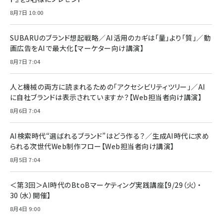
anan(アンアン)2026/07/08号 No.2502[2026
Anker PowerLine III Flow USB-C & USB-C
年後半、あなたの恋と運命／山田涼介]
【New】Amazon Fire TV Stick HD | 手軽にスト
ケーブル Anker絡まないケーブル 240W 結束バン
8月7日 10:00
リーミングをはじめよう | ストリーミングメディアプ
ド付き USB PD対応 シリコン素材採用 iPhone
￥880
レイヤー
17 / 16 / 15 / Galaxy iPad Pro MacBook
￥1,890
Pro/Air 各種対応 (1.8m ミッドナイトブラック)
SUBARUのブランド想起戦略／AI活用のカギは「量」より「質」／動
￥6,980
画広告をAIで最大化【マーケター向け講演】
ママ投資家が育休中に１億貯めた株式投資
アサヒ飲料 モンスター エナジー 355ml×24本
￥1,870
8月7日 7:04
Anker Soundcore P31i (Bluetooth 6.1) 【完
￥4,192
全ワイヤレスイヤホン/アクティブノイズキャンセリ
ング/マルチポイント接続 / 最大50時間再生 / PSE
人と機械の両方に読まれるための「アクセシビリティツリー」／AI
組織の成果を最大化する ルールのデザイン
技術基準適合】ブラック
￥5,990
サッポロ 生ビール 黒ラベル 350ml 缶 24本 ビー
に自社ブランドは表示されていますか？【Web担当者向け講演】
￥1,980
ル ケース買い【6/30応募〆切! 黒ラベルビヤセラー
8月6日 7:04
キャンペーン】
Anker PowerLine III Flow USB-C & USB-C
ケーブル Anker絡まないケーブル 240W 結束バン
￥4,857
ド付き USB PD対応 シリコン素材採用 iPhone
AI検索時代“選ばれるブランド”はどう作る？／生成AI時代に求め
Amazonランキングをもっと見る
17 / 16 / 15 / Galaxy iPad Pro MacBook
￥1,890
られる次世代Web制作フロー【Web担当者向け講演】
Pro/Air 各種対応 (1.8m ミッドナイトブラック)
Amazonランキングをもっと見る
8月5日 7:04
Amazonランキングをもっと見る
＜第3回＞AI時代のBtoBマーケティング実践講座【9/29（火）・
30（水）開催】
8月4日 9:00