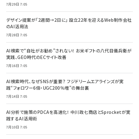
7月29日 7:05
デザイン提案が「2週間→2日に」 設立22年を迎えるWeb制作会社
のAI活用法
7月28日 7:05
AI検索で“自社がお勧め”されない！ お米ギフトの八代目儀兵衛が
実践、GEO時代のECサイト改善
7月16日 7:05
AI検索時代、なぜSNSが重要？ フジドリームエアラインズが実
践“フォロワー6倍・UGC200％増”の舞台裏
7月14日 7:05
AI分析で施策のPDCAを高速化！ 中川政七商店とSprocketが実
践するAI活用術
7月10日 7:05