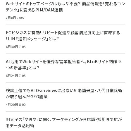
Webサイトのトップページはもはや不要？ 商品情報を「売れるコン
テンツ」に変えるPIM/DAM連携
7月8日 7:05
ECビジネスに有効！ リピート促進や顧客満足度向上に直結する
「LINE通知メッセージ」とは？
6月30日 7:05
AI活用でWebサイトを優秀な営業担当者へ。BtoBサイト制作「5
つの新基準」とは？
6月24日 7:05
検索上位でもAI Overviewsに出ない!? 老舗米屋・八代目儀兵衛
が取り組んだGEO施策
4月20日 8:00
明太子の「やまや」に聞く、マーケティングから店舗・採用まで広が
るデータ活用術