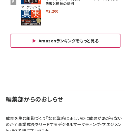
失敗と成長の法則
￥2,200
Amazonランキングをもっと見る
Amazon ビジネス・経済関連書籍 の売れ筋ランキン
Amazon 家電＆カメラ の売れ筋ランキング
Amazon パソコン・周辺機器 の売れ筋ランキング
グ
更新日時：2026/06/26 19:00
更新日時：2026/06/26 19:00
更新日時：2026/06/26 19:00
anan(アンアン)2026/07/01号 No.2501[魅せる
KIOXIA(キオクシア) 旧東芝メモリ microSD
KIOXIA(キオクシア) 旧東芝メモリ microSD
カラダ2026／宮舘涼太]
128GB UHS-I Class10 (最大読出速度
128GB UHS-I Class10 (最大読出速度
100MB/s) Nintendo Switch動作確認済 国内
100MB/s) Nintendo Switch動作確認済 国内
￥880
サポート正規品 メーカー保証5年 KLMEA128G
サポート正規品 メーカー保証5年 KLMEA128G
￥2,680
￥2,680
編集部からのおしらせ
anan(アンアン)2026/06/24号 No.2500増刊
スペシャルエディション[王道エンタメの矜持／
NIMASO ガラスフィルム iPhone 17 用 保護フィ
Amazon eギフトカード - Amazonロゴ - クラ
BTS]
ルム 強化ガラス 耐衝撃 高透過率 指紋防止 貼りや
シック
すい ガイド枠付き いPhone17 (6.3インチ) 対応
成果を生む組織づくり『なぜ戦略は正しいのに成果があがらない
￥1,100
￥5,000
2枚セット DSP25F1698
のか？ 事業成長をリードするデジタルマーケティング・マネジメン
￥1,599
ト』を3名様にプレゼント