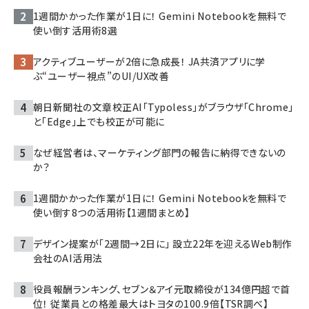
1週間かかった作業が1日に！ Gemini Notebookを無料で
使い倒す活用術8選
アクティブユーザーが2倍に急成長！ JA共済アプリに学
ぶ“ユーザー視点”のUI/UX改善
朝日新聞社の文章校正AI「Typoless」がブラウザ「Chrome」
と「Edge」上でも校正が可能に
なぜ経営者は、マーケティング部門の報告に納得できないの
か？
1週間かかった作業が1日に！ Gemini Notebookを無料で
使い倒す8つの活用術【1週間まとめ】
デザイン提案が「2週間→2日に」 設立22年を迎えるWeb制作
会社のAI活用法
役員報酬ランキング、セブン＆アイ元取締役が134億円超で首
位！ 従業員との格差最大はトヨタの100.9倍【TSR調べ】