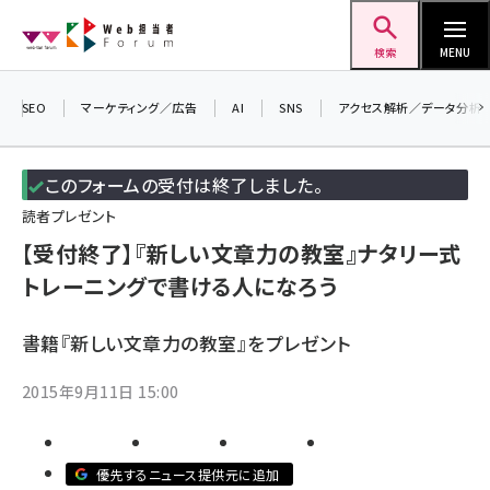
メ
Web担当者Forum
イ
検索
MENU
ン
コ
SEO
マーケティング／広告
AI
SNS
アクセス解析／データ分析
＼ 
ン
生
テ
このフォームの受付は終了しました。
るセ
ン
読者プレゼント
20
ツ
seo (3536)
【受付終了】『新しい文章力の教室』ナタリー式
▼
に
トレーニングで書ける人になろう
ai (2818)
移
動
youtube (2444)
書籍『新しい文章力の教室』をプレゼント
note (2320)
2015年9月11日 15:00
セミナー (2313)
z世代 (1629)
優先するニュース提供元に追加
meo (1279)