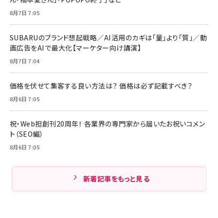
8月7日 7:05
SUBARUのブランド想起戦略／AI活用のカギは「量」より「質」／動
画広告をAIで最大化【マーケター向け講演】
8月7日 7:04
価格を伏せて集客する良い方法は？ 価格は必ず記載すべき？
8月6日 7:05
祝・Web担創刊20周年！ 各業界の専門家から届いたお祝いコメン
ト（SEO編）
8月6日 7:05
新着記事をもっと見る