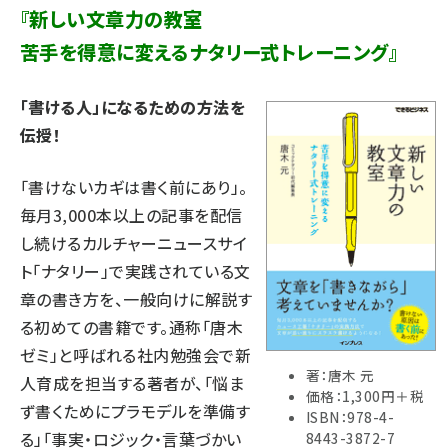
『新しい文章力の教室
苦手を得意に変えるナタリー式トレーニング』
「書ける人」になるための方法を
伝授！
「書けないカギは書く前にあり」。
毎月3,000本以上の記事を配信
し続けるカルチャーニュースサイ
ト「ナタリー」で実践されている文
章の書き方を、一般向けに解説す
る初めての書籍です。通称「唐木
ゼミ」と呼ばれる社内勉強会で新
著：唐木 元
人育成を担当する著者が、「悩ま
価格：1,300円＋税
ず書くためにプラモデルを準備す
ISBN：978-4-
る」「事実・ロジック・言葉づかい
8443-3872-7