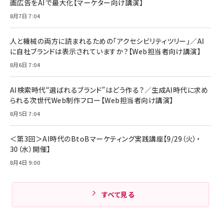
画広告をAIで最大化【マーケター向け講演】
ママ投資家が育休中に１億貯めた株式投資
アサヒ飲料 モンスター エナジー 355ml×24本
￥1,870
8月7日 7:04
Anker Soundcore P31i (Bluetooth 6.1) 【完
￥4,192
全ワイヤレスイヤホン/アクティブノイズキャンセリ
ング/マルチポイント接続 / 最大50時間再生 / PSE
人と機械の両方に読まれるための「アクセシビリティツリー」／AI
組織の成果を最大化する ルールのデザイン
技術基準適合】ブラック
￥5,990
サッポロ 生ビール 黒ラベル 350ml 缶 24本 ビー
に自社ブランドは表示されていますか？【Web担当者向け講演】
￥1,980
ル ケース買い【6/30応募〆切! 黒ラベルビヤセラー
8月6日 7:04
キャンペーン】
Anker PowerLine III Flow USB-C & USB-C
ケーブル Anker絡まないケーブル 240W 結束バン
￥4,857
ド付き USB PD対応 シリコン素材採用 iPhone
AI検索時代“選ばれるブランド”はどう作る？／生成AI時代に求め
Amazonランキングをもっと見る
17 / 16 / 15 / Galaxy iPad Pro MacBook
￥1,890
られる次世代Web制作フロー【Web担当者向け講演】
Pro/Air 各種対応 (1.8m ミッドナイトブラック)
Amazonランキングをもっと見る
8月5日 7:04
Amazonランキングをもっと見る
＜第3回＞AI時代のBtoBマーケティング実践講座【9/29（火）・
30（水）開催】
8月4日 9:00
すべて見る