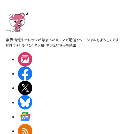
業界情報やナレッジが詰まったメルマガ配信やソーシャルもよろしくです！
姉妹サイトもぜひ：
ネッ担
・
ネッ担お悩み相談室
メルマガ
Facebook
X(エックス)
BlueSky
Googleニュース
RSS