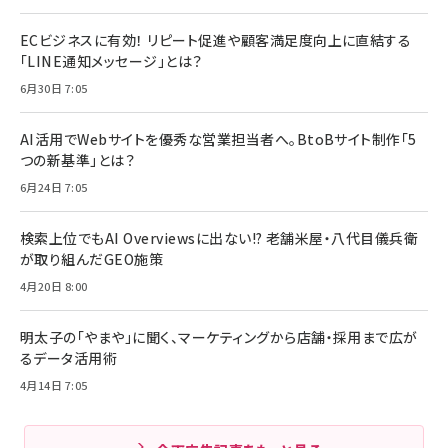
ECビジネスに有効！ リピート促進や顧客満足度向上に直結する
「LINE通知メッセージ」とは？
6月30日 7:05
AI活用でWebサイトを優秀な営業担当者へ。BtoBサイト制作「5
つの新基準」とは？
6月24日 7:05
検索上位でもAI Overviewsに出ない!? 老舗米屋・八代目儀兵衛
が取り組んだGEO施策
4月20日 8:00
明太子の「やまや」に聞く、マーケティングから店舗・採用まで広が
るデータ活用術
4月14日 7:05