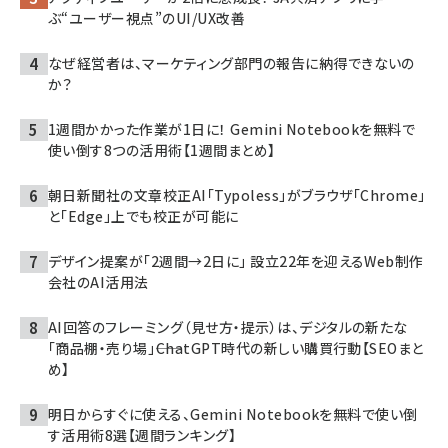
ぶ“ユーザー視点”のUI/UX改善
なぜ経営者は、マーケティング部門の報告に納得できないの
か？
1週間かかった作業が1日に！ Gemini Notebookを無料で
使い倒す8つの活用術【1週間まとめ】
朝日新聞社の文章校正AI「Typoless」がブラウザ「Chrome」
と「Edge」上でも校正が可能に
デザイン提案が「2週間→2日に」 設立22年を迎えるWeb制作
会社のAI活用法
AI回答のフレーミング（見せ方・提示）は、デジタルの新たな
「商品棚・売り場」――ChatGPT時代の新しい購買行動【SEOまと
め】
明日からすぐに使える、Gemini Notebookを無料で使い倒
す活用術8選【週間ランキング】