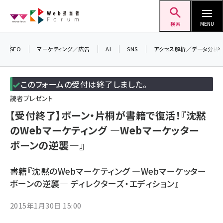
メ
Web担当者Forum
イ
検索
MENU
ン
コ
SEO
マーケティング／広告
AI
SNS
アクセス解析／データ分析
＼ 
ン
生成
テ
このフォームの受付は終了しました。
るセ
ン
読者プレゼント
202
ツ
seo (3526)
▼申
【受付終了】ボーン・片桐が書籍で復活！『沈黙
に
のWebマーケティング ―Webマーケッター
ai (2807)
移
ボーンの逆襲―』
動
youtube (2434)
note (2312)
書籍『沈黙のWebマーケティング ―Webマーケッター
ボーンの逆襲― ディレクターズ・エディション』
セミナー (2307)
z世代 (1622)
2015年1月30日 15:00
meo (1275)