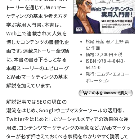
トーリーを通じて、Webマー
ケティングの基本や考え方を
学ぶ実用入門書。本書は、
Web上で連載され大人気を
松尾 茂起 著／上野 高
博したコンテンツの書籍化企
史 作画
画です。連載ストーリー全9話
価格：2,200円＋税
に、本書の書き下ろしとなる
ISBN：978-4-8443-
6474-0
本編ストーリーのエピローグ
発行：エムディエヌコー
とWebマーケティングの基本
ポレーション
解説を加えています。
解説記事ではSEOの現在の
潮流をはじめ、Googleウェブマスターツールの活用術、
Twitterをはじめとしたソーシャルメディアの効果的な運
用法、コンテンツマーケティングの極意など、Webマーケッ
ターが必ず押さえておくべき事柄をわかりやすく説明して