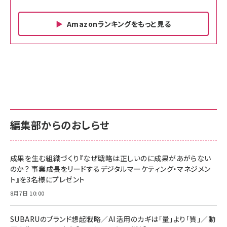
Amazonランキングをもっと見る
Amazon ビジネス・経済関連書籍 の売れ筋ランキン
Amazon 家電＆カメラ の売れ筋ランキング
Amazon パソコン・周辺機器 の売れ筋ランキング
グ
更新日時：2026/06/26 19:00
更新日時：2026/06/26 19:00
更新日時：2026/06/26 19:00
anan(アンアン)2026/07/01号 No.2501[魅せる
KIOXIA(キオクシア) 旧東芝メモリ microSD
KIOXIA(キオクシア) 旧東芝メモリ microSD
カラダ2026／宮舘涼太]
128GB UHS-I Class10 (最大読出速度
128GB UHS-I Class10 (最大読出速度
100MB/s) Nintendo Switch動作確認済 国内
100MB/s) Nintendo Switch動作確認済 国内
￥880
サポート正規品 メーカー保証5年 KLMEA128G
サポート正規品 メーカー保証5年 KLMEA128G
￥2,680
￥2,680
編集部からのおしらせ
anan(アンアン)2026/06/24号 No.2500増刊
スペシャルエディション[王道エンタメの矜持／
NIMASO ガラスフィルム iPhone 17 用 保護フィ
Amazon eギフトカード - Amazonロゴ - クラ
BTS]
ルム 強化ガラス 耐衝撃 高透過率 指紋防止 貼りや
シック
すい ガイド枠付き いPhone17 (6.3インチ) 対応
成果を生む組織づくり『なぜ戦略は正しいのに成果があがらない
￥1,100
￥5,000
2枚セット DSP25F1698
のか？ 事業成長をリードするデジタルマーケティング・マネジメン
￥1,599
ト』を3名様にプレゼント
anan(アンアン)2026/07/08号 No.2502[2026
Anker PowerLine III Flow USB-C & USB-C
年後半、あなたの恋と運命／山田涼介]
【New】Amazon Fire TV Stick HD | 手軽にスト
ケーブル Anker絡まないケーブル 240W 結束バン
8月7日 10:00
リーミングをはじめよう | ストリーミングメディアプ
ド付き USB PD対応 シリコン素材採用 iPhone
￥880
レイヤー
17 / 16 / 15 / Galaxy iPad Pro MacBook
￥1,890
Pro/Air 各種対応 (1.8m ミッドナイトブラック)
SUBARUのブランド想起戦略／AI活用のカギは「量」より「質」／動
￥6,980