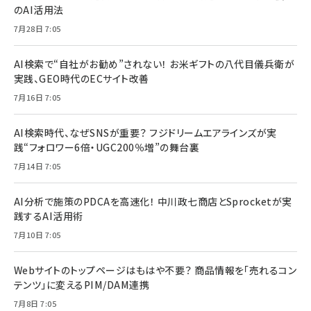
のAI活用法
7月28日 7:05
AI検索で“自社がお勧め”されない！ お米ギフトの八代目儀兵衛が
実践、GEO時代のECサイト改善
7月16日 7:05
AI検索時代、なぜSNSが重要？ フジドリームエアラインズが実
践“フォロワー6倍・UGC200％増”の舞台裏
7月14日 7:05
AI分析で施策のPDCAを高速化！ 中川政七商店とSprocketが実
践するAI活用術
7月10日 7:05
Webサイトのトップページはもはや不要？ 商品情報を「売れるコン
テンツ」に変えるPIM/DAM連携
7月8日 7:05