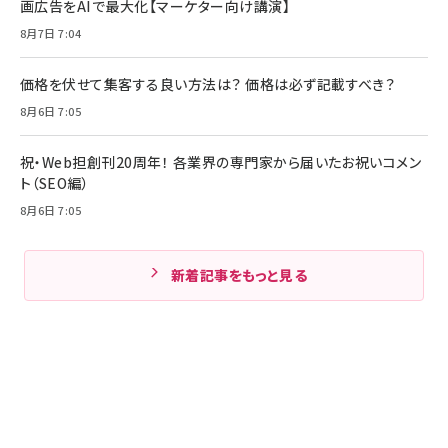
画広告をAIで最大化【マーケター向け講演】
8月7日 7:04
価格を伏せて集客する良い方法は？ 価格は必ず記載すべき？
8月6日 7:05
祝・Web担創刊20周年！ 各業界の専門家から届いたお祝いコメン
ト（SEO編）
8月6日 7:05
新着記事をもっと見る