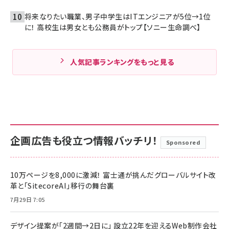
将来なりたい職業、男子中学生はITエンジニアが5位→1位
に！ 高校生は男女とも公務員がトップ【ソニー生命調べ】
人気記事ランキングをもっと見る
企画広告も役立つ情報バッチリ！
Sponsored
10万ページを8,000に激減！ 富士通が挑んだグローバルサイト改
革と「SitecoreAI」移行の舞台裏
7月29日 7:05
デザイン提案が「2週間→2日に」 設立22年を迎えるWeb制作会社