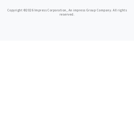
Copyright ©2026 Impress Corporation, An impress Group Company. All rights
reserved.