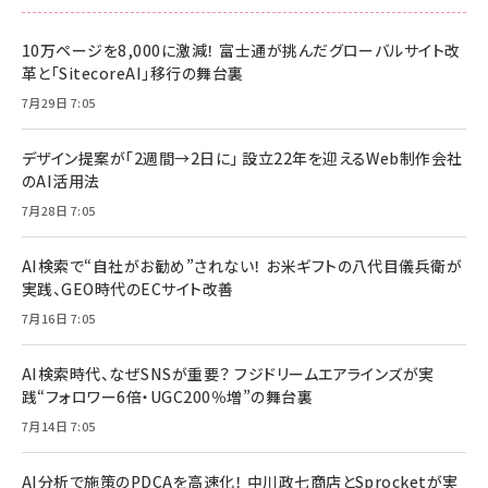
10万ページを8,000に激減！ 富士通が挑んだグローバルサイト改
革と「SitecoreAI」移行の舞台裏
7月29日 7:05
デザイン提案が「2週間→2日に」 設立22年を迎えるWeb制作会社
のAI活用法
7月28日 7:05
AI検索で“自社がお勧め”されない！ お米ギフトの八代目儀兵衛が
実践、GEO時代のECサイト改善
7月16日 7:05
AI検索時代、なぜSNSが重要？ フジドリームエアラインズが実
践“フォロワー6倍・UGC200％増”の舞台裏
7月14日 7:05
AI分析で施策のPDCAを高速化！ 中川政七商店とSprocketが実