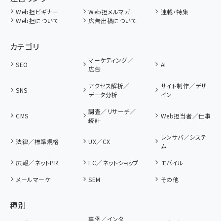
Web担ビギナー
Web担メルマガ
連載・特集
Web担について
広告出稿について
カテゴリ
マーケティング／
SEO
AI
広告
アクセス解析／
サイト制作／デザ
SNS
データ分析
イン
調査／リサーチ／
CMS
Web担当者／仕事
統計
レンサバ／システ
法律／標準規格
UX／CX
ム
広報／ネットPR
EC／ネットショップ
モバイル
メールマーケ
SEM
その他
種別
事例／インタ