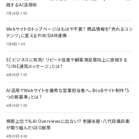
践するAI活用術
7月10日 7:05
Webサイトのトップページはもはや不要？ 商品情報を「売れるコン
テンツ」に変えるPIM/DAM連携
7月8日 7:05
ECビジネスに有効！ リピート促進や顧客満足度向上に直結する
「LINE通知メッセージ」とは？
6月30日 7:05
AI活用でWebサイトを優秀な営業担当者へ。BtoBサイト制作「5
つの新基準」とは？
6月24日 7:05
検索上位でもAI Overviewsに出ない!? 老舗米屋・八代目儀兵衛
が取り組んだGEO施策
4月20日 8:00