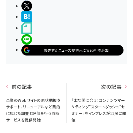
ポストする
>ブクマする
noteで書く
LINEで送る
優先するニュース提供元にWeb担を追加
前の記事
次の記事
企業のWebサイトの現状把握を
「まだ間に合う！コンテンツマー
サポート、リニューアルなど目的
ケティング“スタートダッシュ”セ
に応じた調査と評価を行う診断
ミナー」をインプレスが11/6に開
サービスを提供開始
催