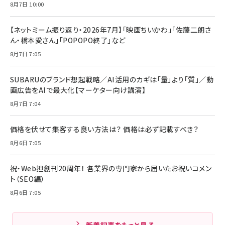
8月7日 10:00
【ネットミーム振り返り・2026年7月】「映画ちいかわ」「佐藤二朗さ
ん・橋本愛さん」「POPOPO終了」など
8月7日 7:05
SUBARUのブランド想起戦略／AI活用のカギは「量」より「質」／動
画広告をAIで最大化【マーケター向け講演】
8月7日 7:04
価格を伏せて集客する良い方法は？ 価格は必ず記載すべき？
8月6日 7:05
祝・Web担創刊20周年！ 各業界の専門家から届いたお祝いコメン
ト（SEO編）
8月6日 7:05
新着記事をもっと見る