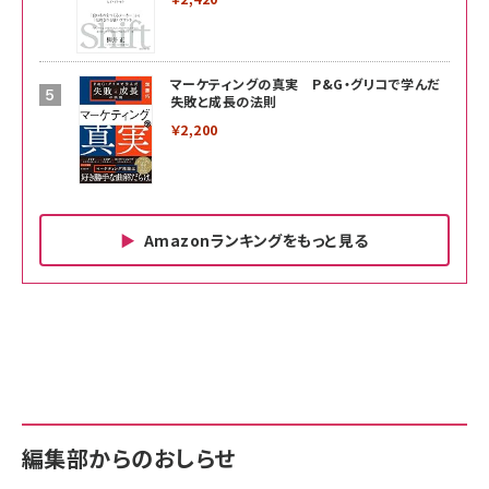
マーケティングの真実 P&G・グリコで学んだ
失敗と成長の法則
￥2,200
Amazonランキングをもっと見る
Amazon ビジネス・経済関連書籍 の売れ筋ランキン
Amazon 家電＆カメラ の売れ筋ランキング
Amazon パソコン・周辺機器 の売れ筋ランキング
グ
更新日時：2026/06/26 19:00
更新日時：2026/06/26 19:00
更新日時：2026/06/26 19:00
anan(アンアン)2026/07/01号 No.2501[魅
KIOXIA(キオクシア) 旧東芝メモリ microSD
KIOXIA(キオクシア) 旧東芝メモリ microSD
せるカラダ2026／宮舘涼太]
128GB UHS-I Class10 (最大読出速度
128GB UHS-I Class10 (最大読出速度
100MB/s) Nintendo Switch動作確認済 国
100MB/s) Nintendo Switch動作確認済 国
￥880
内サポート正規品 メーカー保証5年
内サポート正規品 メーカー保証5年
￥2,680
￥2,680
KLMEA128G
KLMEA128G
編集部からのおしらせ
anan(アンアン)2026/06/24号 No.2500増