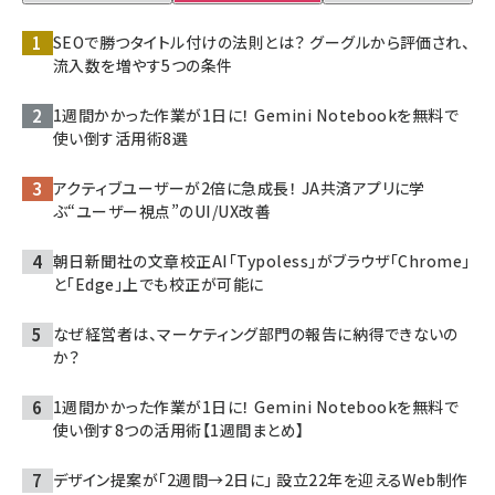
SEOで勝つタイトル付けの法則とは？ グーグルから評価され、
流入数を増やす5つの条件
1週間かかった作業が1日に！ Gemini Notebookを無料で
使い倒す活用術8選
アクティブユーザーが2倍に急成長！ JA共済アプリに学
ぶ“ユーザー視点”のUI/UX改善
朝日新聞社の文章校正AI「Typoless」がブラウザ「Chrome」
と「Edge」上でも校正が可能に
なぜ経営者は、マーケティング部門の報告に納得できないの
か？
1週間かかった作業が1日に！ Gemini Notebookを無料で
使い倒す8つの活用術【1週間まとめ】
デザイン提案が「2週間→2日に」 設立22年を迎えるWeb制作