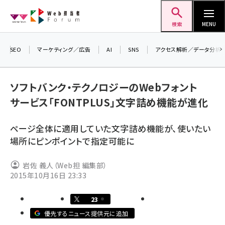
メ
Web担当者Forum
イ
検索
MENU
ン
コ
SEO
マーケティング／広告
AI
SNS
アクセス解析／データ分析
＼ 
ン
生成
テ
ソフトバンク・テクノロジーのWebフォント
るセ
ン
サービス「FONTPLUS」文字詰め機能が進化
202
ツ
seo (3538)
▼申
に
ページ全体に適用していた文字詰め機能が、使いたい
ai (2820)
移
場所にピンポイントで指定可能に
動
youtube (2444)
岩佐 義人（Web担 編集部）
note (2322)
2015年10月16日 23:33
セミナー (2315)
23
z世代 (1629)
優先するニュース提供元に追加
meo (1281)