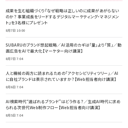
刊 スペシャルエディション[王道エンタメの矜
NIMASO ガラスフィルム iPhone 17 用 保護
Amazon eギフトカード - Amazonロゴ - ク
持／BTS]
フィルム 強化ガラス 耐衝撃 高透過率 指紋防
ラシック
止 貼りやすい ガイド枠付き いPhone17 (6.3
成果を生む組織づくり『なぜ戦略は正しいのに成果があがらない
￥1,100
￥5,000
インチ) 対応 2枚セット DSP25F1698
のか？ 事業成長をリードするデジタルマーケティング・マネジメン
￥1,599
ト』を3名様にプレゼント
anan(アンアン)2026/07/08号
Anker PowerLine III Flow USB-C & USB-
No.2502[2026年後半、あなたの恋と運命／山
【New】Amazon Fire TV Stick HD | 手軽に
C ケーブル Anker絡まないケーブル 240W 結
8月7日 10:00
田涼介]
ストリーミングをはじめよう | ストリーミングメ
束バンド付き USB PD対応 シリコン素材採用
ディアプレイヤー
iPhone 17 / 16 / 15 / Galaxy iPad Pro
￥880
￥1,890
MacBook Pro/Air 各種対応 (1.8m ミッドナ
SUBARUのブランド想起戦略／AI活用のカギは「量」より「質」／動
￥6,980
イトブラック)
画広告をAIで最大化【マーケター向け講演】
ママ投資家が育休中に１億貯めた株式投資
アサヒ飲料 モンスター エナジー 355ml×24
8月7日 7:04
Anker Soundcore P31i (Bluetooth 6.1)
本
￥1,870
【完全ワイヤレスイヤホン/アクティブノイズキャ
￥4,192
ンセリング/マルチポイント接続 / 最大50時間
人と機械の両方に読まれるための「アクセシビリティツリー」／AI
再生 / PSE技術基準適合】ブラック
￥5,990
組織の成果を最大化する ルールのデザイン
に自社ブランドは表示されていますか？【Web担当者向け講演】
サッポロ 生ビール 黒ラベル 350ml 缶 24本
ビール ケース買い【6/30応募〆切! 黒ラベルビ
￥1,980
8月6日 7:04
Anker PowerLine III Flow USB-C & USB-
ヤセラーキャンペーン】
C ケーブル Anker絡まないケーブル 240W 結
￥4,857
束バンド付き USB PD対応 シリコン素材採用
AI検索時代“選ばれるブランド”はどう作る？／生成AI時代に求め
iPhone 17 / 16 / 15 / Galaxy iPad Pro
￥1,890
られる次世代Web制作フロー【Web担当者向け講演】
Amazonランキングをもっと見る
MacBook Pro/Air 各種対応 (1.8m ミッドナ
イトブラック)
8月5日 7:04
Amazonランキングをもっと見る
Amazonランキングをもっと見る