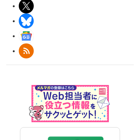
X(エックス)
BlueSky
Googleニュース
RSS