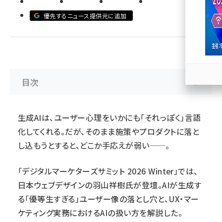
優先するニュース提供元に追加
llmo (1171)
目次
生成AIは、ユーザー心理をいかにも「それっぽく」言語
化してくれる。だが、そのまま施策やプロダクトに落と
し込もうとすると、どこか手応えが弱い——。
「
デジタルマーケターズサミット 2026 Winter
」では、
日本ウェブデザイン
の羽山祥樹氏が登壇。AIが生成す
る「優等生すぎる」ユーザー像の落とし穴と、UX・マー
ケティング実務におけるAIの扱い方を解説した。