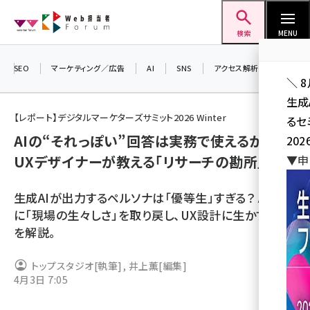
メ
Web担当者Forum
イ
検索
MENU
ン
コ
SEO
マーケティング／広告
AI
SNS
アクセス解析／データ分析
＼ 
ン
生成
テ
【レポート】デジタルマーケターズサミット2026 Winter
るセ
ン
AIの“それっぽい”回答は実務で使えるか？
202
ツ
seo (3541)
UXデザイナーが教える「リサーチの勘所」
▼申
に
ai (2827)
移
生成AIが出力するペルソナは「優等生」すぎる？ AI時代
動
youtube (2449)
に「現場の生々しさ」を取り戻し、UX設計に生かす勘所
を解説。
note (2323)
セミナー (2318)
トップスタジオ
[執筆]
,
井上薫
[編集]
4月3日 7:05
z世代 (1632)
meo (1282)