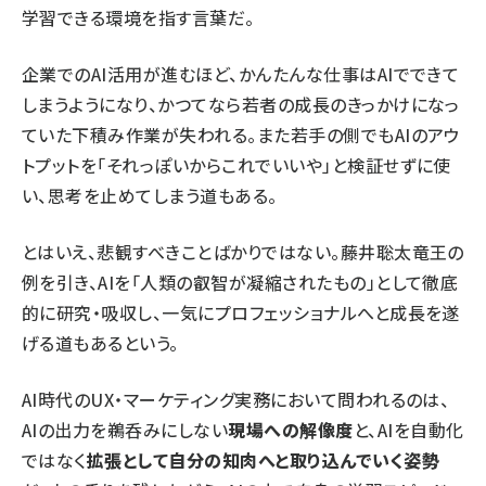
学習できる環境を指す言葉だ。
企業でのAI活用が進むほど、かんたんな仕事はAIでできて
しまうようになり、かつてなら若者の成長のきっかけになっ
ていた下積み作業が失われる。また若手の側でもAIのアウ
トプットを「それっぽいからこれでいいや」と検証せずに使
い、思考を止めてしまう道もある。
とはいえ、悲観すべきことばかりではない。藤井聡太竜王の
例を引き、AIを「人類の叡智が凝縮されたもの」として徹底
的に研究・吸収し、一気にプロフェッショナルへと成長を遂
げる道もあるという。
AI時代のUX・マーケティング実務において問われるのは、
AIの出力を鵜呑みにしない
現場への解像度
と、AIを自動化
ではなく
拡張として自分の知肉へと取り込んでいく姿勢