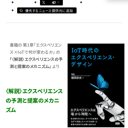
47
llmo (1161)
優先するニュース提供元に追加
書籍の 第1章「エクスペリエン
ス×IoTで何が変わるか」 の
「〈解説〉エクスペリエンスの予
測と提案のメカニズム」
より
〈解説〉エクスペリエンス
の予測と提案のメカニ
ズム