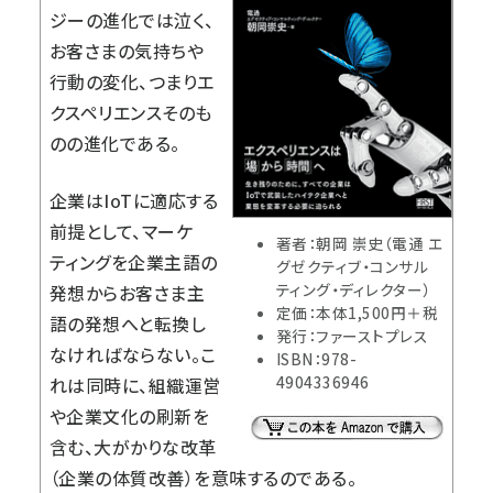
ジーの進化では泣く、
お客さまの気持ちや
行動の変化、つまりエ
クスペリエンスそのも
のの進化である。
企業はIoTに適応する
前提として、マーケ
著者：朝岡 崇史（電通 エ
ティングを企業主語の
グゼクティブ・コンサル
ティング・ディレクター）
発想からお客さま主
定価：本体1,500円＋税
語の発想へと転換し
発行：ファーストプレス
なければならない。こ
ISBN：978-
4904336946
れは同時に、組織運営
や企業文化の刷新を
含む、大がかりな改革
（企業の体質改善）を意味するのである。