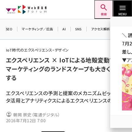
メ
Web担当者Forum
イ
検索
MENU
ン
コ
SEO
マーケティング／広告
AI
SNS
アクセス解析／データ分析
＼ 
ン
7月
テ
IoT時代のエクスペリエンス・デザイン
差し
ン
エクスペリエンス × IoTによる地殻変動で、
▼ア
ツ
seo (3523)
マーケティングのランドスケープも大きく変化
に
する
ai (2804)
移
動
youtube (2429)
エクスペリエンスの予測と提案のメカニズム――ビッグデー
note (2312)
タ活用とアナリティクスによるエクスペリエンスの創出
セミナー (2303)
朝岡 崇史（電通デジタル）
2016年7月12日 7:00
z世代 (1622)
meo (1275)