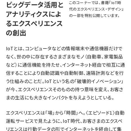
ビッグデータ活用と
このコーナーでは、書籍『
IoT時
代のエクスペリエンス・デザイン
』
アナリティクスによ
の一部を特別公開しています。
るエクスペリエンス
の創出
IoTとは、コンピュータなどの情報端末や通信機器だけで
なく、世の中に存在するさまざまなモノ（自動車、家電製品
など）に通信機能を持たせ、インターネット経由で相互に通
信することにより自動認識や自動制御、遠隔計測などを行
う仕組みのことだ。IoTという名の「破壊的イノベーション」
が今、エクスペリエンスそのものの持つ意味を変え、お客さ
まの生活にも大きなインパクトを与えようとしている。
エクスペリエンスは「場」から「時間」へ。
〈エピソード1〉自動
運転サービス
で見たように、IoT時代、お客さまのエクスペ
リエンスは行動データの形でインターネットを経由して集