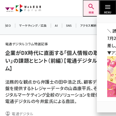
メ
Web担当者Forum
イ
検索
MENU
ン
コ
SEO
マーケティング／広告
AI
SNS
アクセス解析／データ分析
＼ 
ン
7月
テ
電通デジタルコラム特選記事
差し
ン
企業がDX時代に直面する「個人情報の取り扱
▼ア
ツ
seo (3523)
い」の課題とヒント（前編）【電通デジタルコラ
に
ム】
ai (2804)
移
動
youtube (2429)
法務的な観点から弁護士の田中浩之氏、顧客データ基
note (2312)
盤を提供するトレジャーデータの山森康平氏、そしてデ
ジタルマーケティング全般のソリューションを提供する
セミナー (2303)
電通デジタルの今井紫氏による鼎談。
z世代 (1622)
電通デジタル
meo (1275)