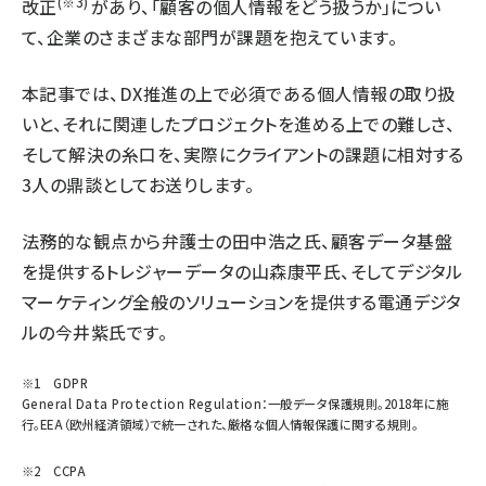
(※3)
改正
があり、「顧客の個人情報をどう扱うか」につい
て、企業のさまざまな部門が課題を抱えています。
本記事では、DX推進の上で必須である個人情報の取り扱
いと、それに関連したプロジェクトを進める上での難しさ、
そして解決の糸口を、実際にクライアントの課題に相対する
3人の鼎談としてお送りします。
法務的な観点から弁護士の田中浩之氏、顧客データ基盤
を提供するトレジャーデータの山森康平氏、そしてデジタル
マーケティング全般のソリューションを提供する電通デジタ
ルの今井紫氏です。
※1 GDPR
General Data Protection Regulation：一般データ保護規則。2018年に施
行。EEA（欧州経済領域）で統一された、厳格な個人情報保護に関する規則。
※2 CCPA