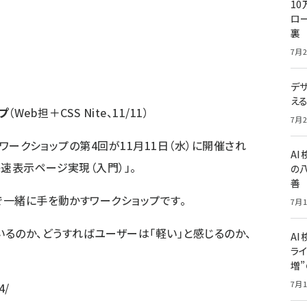
10
ロー
裏
7月2
デ
え
プ
（Web担＋CSS Nite、11/11）
7月2
実践ワークショップの第4回が11月11日（水）に開催され
A
速表示ページ実現（入門）」。
の
善
で一緒に手を動かすワークショップです。
7月1
るのか、どうすればユーザーは「軽い」と感じるのか、
AI
ライ
増
7月1
4/