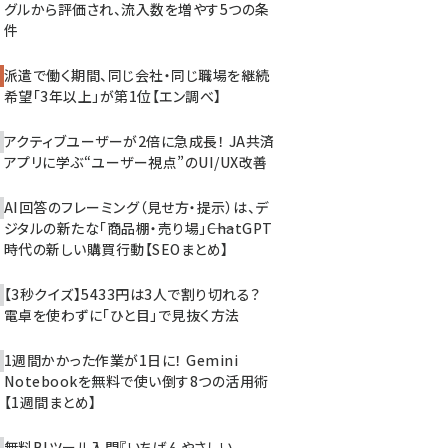
グルから評価され、流入数を増やす5つの条
件
派遣で働く期間、同じ会社・同じ職場を継続
希望「3年以上」が第1位【エン調べ】
アクティブユーザーが2倍に急成長！ JA共済
アプリに学ぶ“ユーザー視点”のUI/UX改善
AI回答のフレーミング（見せ方・提示）は、デ
ジタルの新たな「商品棚・売り場」――ChatGPT
時代の新しい購買行動【SEOまとめ】
【3秒クイズ】5433円は3人で割り切れる？
電卓を使わずに「ひと目」で見抜く方法
1週間かかった作業が1日に！ Gemini
Notebookを無料で使い倒す8つの活用術
【1週間まとめ】
無料BIツール入門『いちばんやさしい