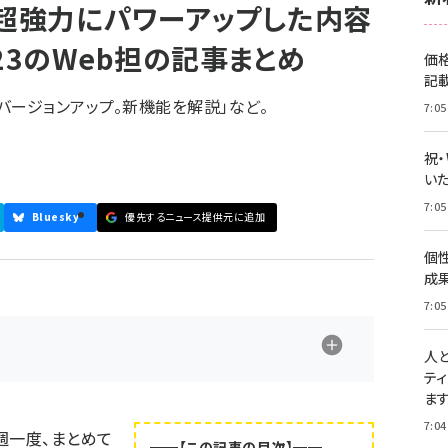
icsが超強力にパワーアップした内容
0/23のWeb担の記事まとめ
価
記
が大幅バージョンアップ。新機能を解説」など。
7:05
祝
いた
7:05
Bluesky
優先するニュース提供元に追加
個
成
7:05
人
テ
ま
7:04
週一度、まとめて
━━【この記事の目次】━━