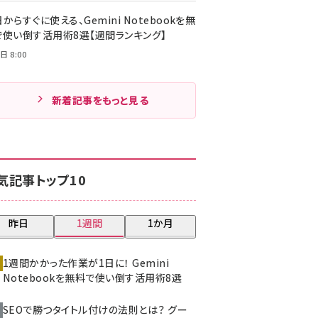
からすぐに使える、Gemini Notebookを無
で使い倒す活用術8選【週間ランキング】
日 8:00
新着記事をもっと見る
気記事トップ10
昨日
1週間
1か月
1週間かかった作業が1日に！ Gemini
Notebookを無料で使い倒す活用術8選
SEOで勝つタイトル付けの法則とは？ グー