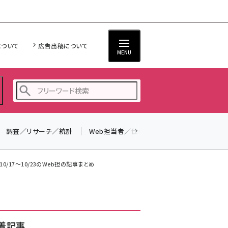
について
広告出稿について
MENU
調査／リサーチ／統計
Web担当者／仕事
法律／標準規格
seo (3516)
ai (2799)
 10/17～10/23のWeb担の記事まとめ
youtube (2420)
note (2308)
セミナー (2296)
着記事