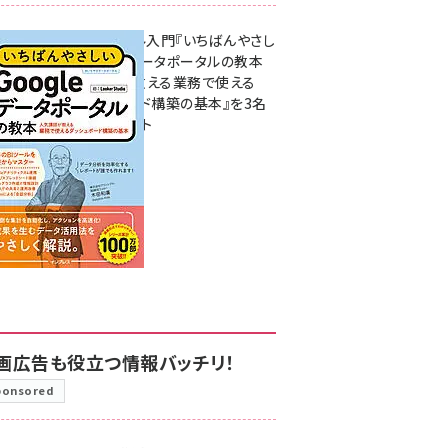
無料BIツール入門『いちばんやさし
いGoogleデータポータルの教本
人気講師が教える業務で使える
ダッシュボード構築の基本』を3名
様にプレゼント
7月31日 10:00
画広告も役立つ情報バッチリ！
ponsored