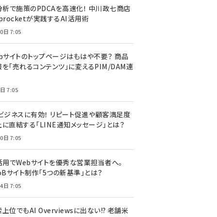
I分析で施策のPDCAを高速化！ 中川政七商店
procketが実践するAI活用術
0日 7:05
ebサイトのトップページはもはや不要？ 商品
を「売れるコンテンツ」に変えるPIM/DAM連
日 7:05
Cビジネスに有効！ リピート促進や顧客満足度
上に直結する「LINE通知メッセージ」とは？
0日 7:05
I活用でWebサイトを優秀な営業担当者へ。
oBサイト制作「5つの新基準」とは？
4日 7:05
上位でもAI Overviewsに出ない!? 老舗米