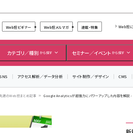
Forum
Web担
Web担ビギナー
Web担メルマガ
連載・特集
カテゴリ／種別
セミナー／イベント
から探す
から探す
SNS
アクセス解析／データ分析
サイト制作／デザイン
CMS
先週のWeb担まとめ記事
Google Analyticsが超強力にパワーアップした内容を解説 -
新