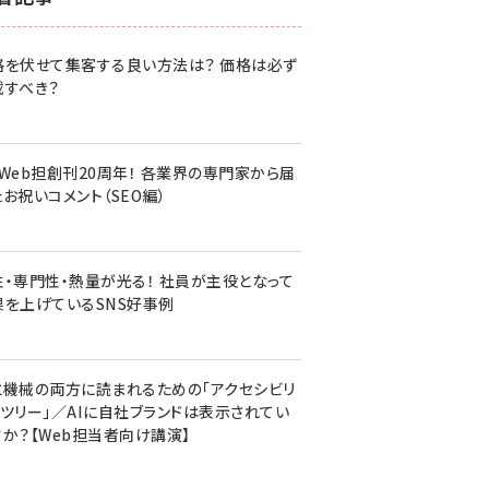
z世代 (1617)
格を伏せて集客する良い方法は？ 価格は必ず
meo (1274)
載すべき？
llmo (1155)
・Web担創刊20周年！ 各業界の専門家から届
お祝いコメント（SEO編）
性・専門性・熱量が光る！ 社員が主役となって
果を上げているSNS好事例
と機械の両方に読まれるための「アクセシビリ
ィツリー」／AIに自社ブランドは表示されてい
すか？【Web担当者向け講演】