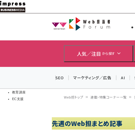
メ
イ
Web担当者
Web担当者
ン
EC担当者
コ
製品導入
ン
企業IT
ソフト開発
テ
人気／注目
から探す
IoT・AI
ン
DCクラウド
研究・調査
ツ
SEO
マーケティング／広告
AI
エネルギー
に
ドローン
移
教育講座
Web担トップ
連載・特集コーナー一覧
EC支援
動
パ
ン
先週のWeb担まとめ記事
く