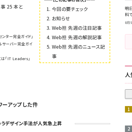
記事
25
本と
今回の要チェック
明日
料
お知らせ
8月5
Web担 先週の注目記事
センター完全ガイド
」
Web担 先週の解説記事
ルサーバー完全ガイ
Web担 先週のニュース記
事
は「
IT Leaders
」
人
にパワーアップした件
いうデザイン手法が人気急上昇