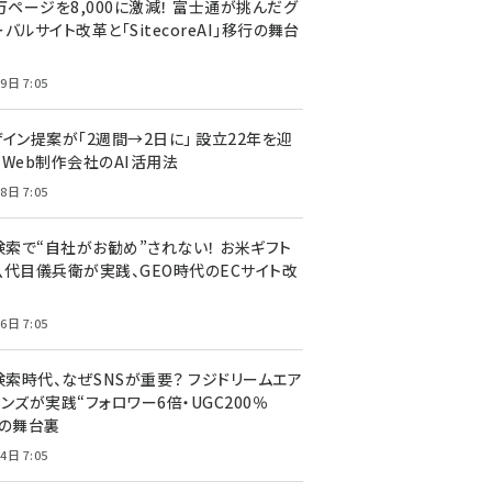
万ページを8,000に激減！ 富士通が挑んだグ
バルサイト改革と「SitecoreAI」移行の舞台
9日 7:05
ザイン提案が「2週間→2日に」 設立22年を迎
るWeb制作会社のAI活用法
8日 7:05
I検索で“自社がお勧め”されない！ お米ギフト
八代目儀兵衛が実践、GEO時代のECサイト改
6日 7:05
検索時代、なぜSNSが重要？ フジドリームエア
ンズが実践“フォロワー6倍・UGC200％
”の舞台裏
4日 7:05