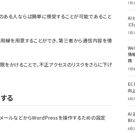
7月1
識のある人ならば簡単に傍受することが可能であること
A
とS
7月1
専用線を用意することができ、第三者から通信内容を傍
W
情報
携
制限をかけることで、不正アクセスのリスクをさらに下げ
7月8
E
向
認する
6月3
A
メールなどからWordPressを操作するための設定
Bt
6月2