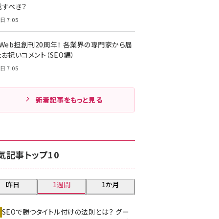
載すべき？
日 7:05
・Web担創刊20周年！ 各業界の専門家から届
お祝いコメント（SEO編）
日 7:05
新着記事をもっと見る
気記事トップ10
昨日
1週間
1か月
SEOで勝つタイトル付けの法則とは？ グー