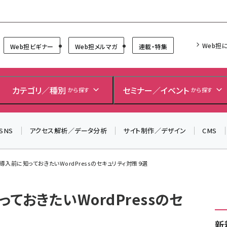
Forum
Web担
Web担ビギナー
Web担メルマガ
連載・特集
＼ 8月27日開催、申し込み受付中！ ／
生成AIをマーケティング等に活用するための考え方を学べ
カテゴリ／種別
セミナー／イベント
から探す
から探す
るセミナーイベント「生成AI × マーケティング フォーラム
2026」開催！
SNS
アクセス解析／データ分析
サイト制作／デザイン
CMS
▼申し込みはこちらから▼
導入前に知っておきたいWordPressのセキュリティ対策９選
ておきたいWordPressのセ
新