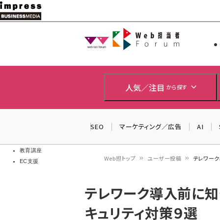
メ
イ
Web担当者
Web担当者
ン
EC担当者
コ
製品導入
ン
企業IT
ソフト開発
テ
人気／注目
から探す
IoT・AI
ン
DCクラウド
研究・調査
ツ
SEO
マーケティング／広告
AI
エネルギー
に
ドローン
移
教育講座
Web担トップ
ユーザー投稿
テレワーク
EC支援
動
パ
テレワーク導入前に知っ
ン
キュリティ対策９選
く