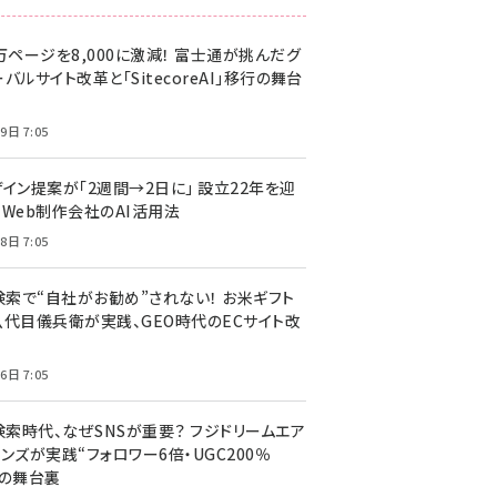
万ページを8,000に激減！ 富士通が挑んだグ
バルサイト改革と「SitecoreAI」移行の舞台
9日 7:05
ザイン提案が「2週間→2日に」 設立22年を迎
るWeb制作会社のAI活用法
8日 7:05
I検索で“自社がお勧め”されない！ お米ギフト
八代目儀兵衛が実践、GEO時代のECサイト改
6日 7:05
検索時代、なぜSNSが重要？ フジドリームエア
ンズが実践“フォロワー6倍・UGC200％
”の舞台裏