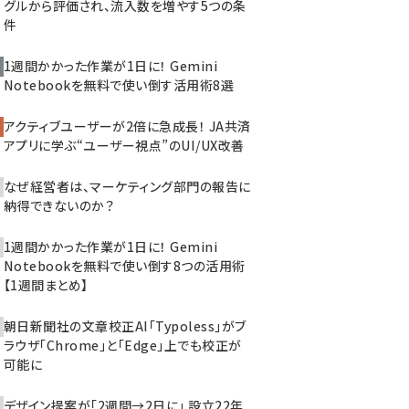
グルから評価され、流入数を増やす5つの条
件
1週間かかった作業が1日に！ Gemini
Notebookを無料で使い倒す活用術8選
アクティブユーザーが2倍に急成長！ JA共済
アプリに学ぶ“ユーザー視点”のUI/UX改善
なぜ経営者は、マーケティング部門の報告に
納得できないのか？
1週間かかった作業が1日に！ Gemini
Notebookを無料で使い倒す8つの活用術
【1週間まとめ】
朝日新聞社の文章校正AI「Typoless」がブ
ラウザ「Chrome」と「Edge」上でも校正が
可能に
デザイン提案が「2週間→2日に」 設立22年