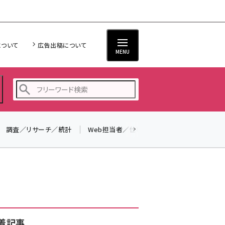
について
広告出稿について
MENU
調査／リサーチ／統計
Web担当者／仕事
法律／標準規格
seo (3528)
ai (2811)
youtube (2439)
note (2315)
セミナー (2308)
着記事