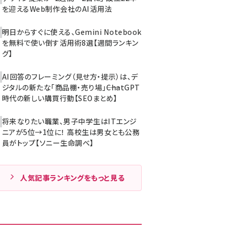
を迎えるWeb制作会社のAI活用法
明日からすぐに使える、Gemini Notebook
を無料で使い倒す活用術8選【週間ランキン
グ】
AI回答のフレーミング（見せ方・提示）は、デ
ジタルの新たな「商品棚・売り場」――ChatGPT
時代の新しい購買行動【SEOまとめ】
将来なりたい職業、男子中学生はITエンジ
ニアが5位→1位に！ 高校生は男女とも公務
員がトップ【ソニー生命調べ】
人気記事ランキングをもっと見る