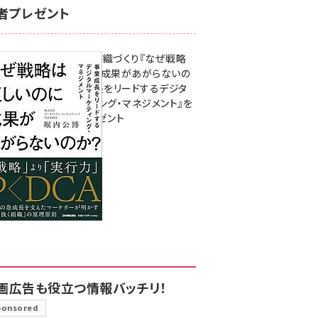
者プレゼント
成果を生む組織づくり『なぜ戦略
は正しいのに成果があがらないの
か？ 事業成長をリードするデジタ
ルマーケティング・マネジメント』を
3名様にプレゼント
8月7日 10:00
画広告も役立つ情報バッチリ！
ponsored