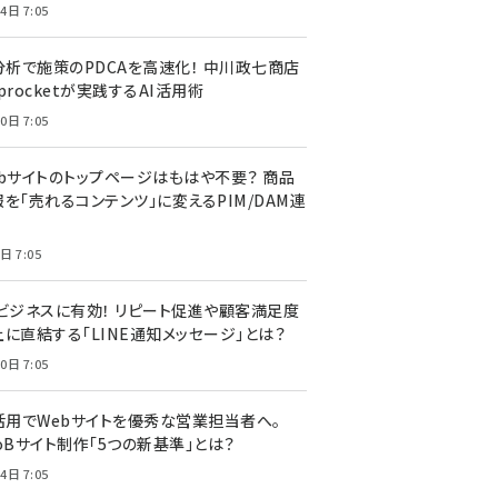
4日 7:05
I分析で施策のPDCAを高速化！ 中川政七商店
procketが実践するAI活用術
0日 7:05
ebサイトのトップページはもはや不要？ 商品
を「売れるコンテンツ」に変えるPIM/DAM連
日 7:05
Cビジネスに有効！ リピート促進や顧客満足度
上に直結する「LINE通知メッセージ」とは？
0日 7:05
I活用でWebサイトを優秀な営業担当者へ。
oBサイト制作「5つの新基準」とは？
4日 7:05