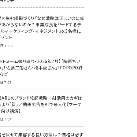
z世代 (1623)
果を生む組織づくり『なぜ戦略は正しいのに成
meo (1277)
があがらないのか？ 事業成長をリードするデ
llmo (1166)
タルマーケティング・マネジメント』を3名様に
レゼント
日 10:00
ットミーム振り返り・2026年7月】「映画ちい
」「佐藤二朗さん・橋本愛さん」「POPOPO終
」など
日 7:05
UBARUのブランド想起戦略／AI活用のカギは
量」より「質」／動画広告をAIで最大化【マーケ
ー向け講演】
日 7:04
格を伏せて集客する良い方法は？ 価格は必ず