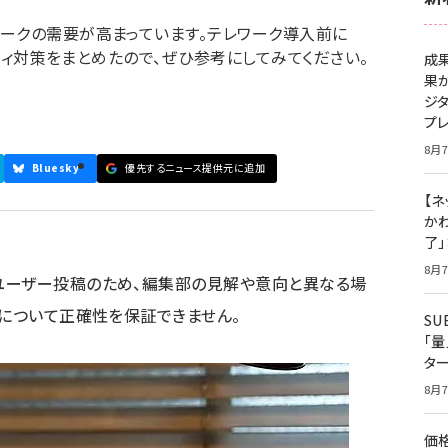
ークの需要が高まっています。テレワーク導入前に
リティ対策をまとめたので、ぜひ参考にしてみてください。
成
果
ジ
プ
8月7
Bluesky
優先するニュース提供元に追加
【ネ
かわ
了
8月7
ユーザー投稿のため、編集部の見解や意向と異なる場
容について正確性を保証できません。
S
「
タ
8月7
価