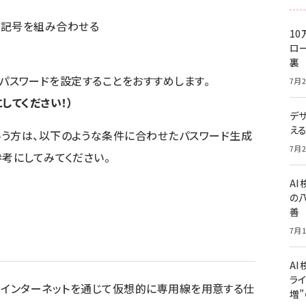
、記号を組み合わせる
10
ロー
裏
複雑なパスワードを設定することをおすすめします。
7月2
してください！）
デ
え
いう方は、以下のような条件に合わせたパスワード生成
7月2
参考にしてみてください。
A
の
善
7月1
AI
ライ
、インターネットを通じて仮想的に専用線を用意する仕
増