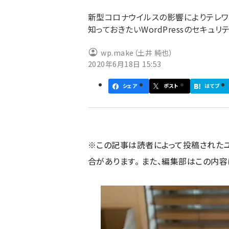
ず
新型コロナウイルスの影響によりテレワ
知っておきたいWordPressのセキュ
wp.make（土井 純也）
2020年6月18日 15:53
シェア
ポスト
はてブ
※この記事は読者によって投稿された
合があります。 また、編集部はこの内