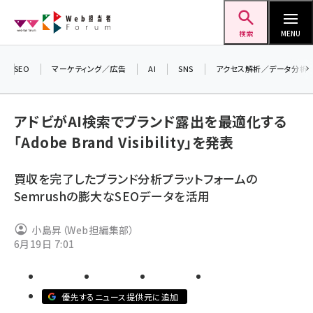
メ
Web担当者Forum
イ
検索
MENU
ン
コ
SEO
マーケティング／広告
AI
SNS
アクセス解析／データ分析
＼ 
ン
生成
テ
アドビがAI検索でブランド露出を最適化する
るセ
ン
「Adobe Brand Visibility」を発表
202
ツ
seo (3541)
▼申
に
買収を完了したブランド分析プラットフォームの
ai (2827)
移
Semrushの膨大なSEOデータを活用
動
youtube (2449)
小島昇（Web担編集部）
note (2323)
6月19日 7:01
セミナー (2318)
z世代 (1632)
優先するニュース提供元に追加
meo (1282)