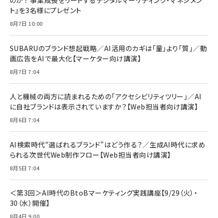
￥1,599
ト』を3名様にプレゼント
anan(アンアン)2026/07/08号 No.2502[2026
Anker PowerLine III Flow USB-C & USB-C
年後半、あなたの恋と運命／山田涼介]
【New】Amazon Fire TV Stick HD | 手軽にスト
ケーブル Anker絡まないケーブル 240W 結束バン
8月7日 10:00
リーミングをはじめよう | ストリーミングメディアプ
ド付き USB PD対応 シリコン素材採用 iPhone
￥880
レイヤー
17 / 16 / 15 / Galaxy iPad Pro MacBook
￥1,890
Pro/Air 各種対応 (1.8m ミッドナイトブラック)
SUBARUのブランド想起戦略／AI活用のカギは「量」より「質」／動
￥6,980
画広告をAIで最大化【マーケター向け講演】
ママ投資家が育休中に１億貯めた株式投資
アサヒ飲料 モンスター エナジー 355ml×24本
￥1,870
8月7日 7:04
Anker Soundcore P31i (Bluetooth 6.1) 【完
￥4,192
全ワイヤレスイヤホン/アクティブノイズキャンセリ
ング/マルチポイント接続 / 最大50時間再生 / PSE
人と機械の両方に読まれるための「アクセシビリティツリー」／AI
組織の成果を最大化する ルールのデザイン
技術基準適合】ブラック
￥5,990
サッポロ 生ビール 黒ラベル 350ml 缶 24本 ビー
に自社ブランドは表示されていますか？【Web担当者向け講演】
￥1,980
ル ケース買い【6/30応募〆切! 黒ラベルビヤセラー
8月6日 7:04
キャンペーン】
Anker PowerLine III Flow USB-C & USB-C
ケーブル Anker絡まないケーブル 240W 結束バン
￥4,857
ド付き USB PD対応 シリコン素材採用 iPhone
AI検索時代“選ばれるブランド”はどう作る？／生成AI時代に求め
Amazonランキングをもっと見る
17 / 16 / 15 / Galaxy iPad Pro MacBook
￥1,890
られる次世代Web制作フロー【Web担当者向け講演】
Pro/Air 各種対応 (1.8m ミッドナイトブラック)
Amazonランキングをもっと見る
8月5日 7:04
Amazonランキングをもっと見る
＜第3回＞AI時代のBtoBマーケティング実践講座【9/29（火）・
30（水）開催】
8月4日 9:00