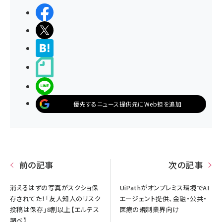
シェアする
ポストする
>ブクマする
noteで書く
LINEで送る
優先するニュース提供元にWeb担を追加
前の記事
次の記事
消えるはずの写真がスクショ保
UiPathがオンプレミス環境でAI
存されてた！「友人知人のリスク
エージェント提供、金融・公共・
投稿は保存」8割以上【エルテス
医療の規制業界向け
調べ】