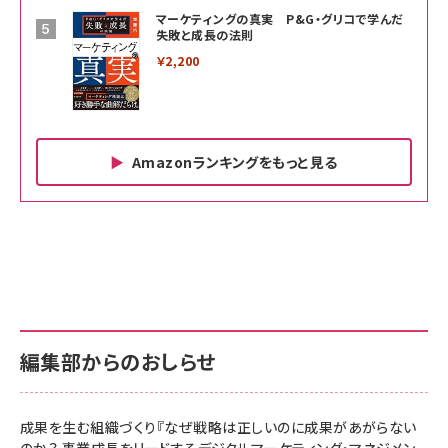
マーケティングの真実 P&G・グリコで学んだ
失敗と成長の法則
￥2,200
Amazonランキングをもっと見る
Amazon ビジネス・経済関連書籍 の売れ筋ランキン
Amazon 家電＆カメラ の売れ筋ランキング
Amazon パソコン・周辺機器 の売れ筋ランキング
グ
更新日時：2026/06/26 19:00
更新日時：2026/06/26 19:00
更新日時：2026/06/26 19:00
anan(アンアン)2026/07/01号 No.2501[魅せる
KIOXIA(キオクシア) 旧東芝メモリ microSD
KIOXIA(キオクシア) 旧東芝メモリ microSD
カラダ2026／宮舘涼太]
128GB UHS-I Class10 (最大読出速度
128GB UHS-I Class10 (最大読出速度
100MB/s) Nintendo Switch動作確認済 国内
100MB/s) Nintendo Switch動作確認済 国内
￥880
サポート正規品 メーカー保証5年 KLMEA128G
サポート正規品 メーカー保証5年 KLMEA128G
￥2,680
￥2,680
編集部からのおしらせ
anan(アンアン)2026/06/24号 No.2500増刊
スペシャルエディション[王道エンタメの矜持／
NIMASO ガラスフィルム iPhone 17 用 保護フィ
Amazon eギフトカード - Amazonロゴ - クラ
BTS]
ルム 強化ガラス 耐衝撃 高透過率 指紋防止 貼りや
シック
すい ガイド枠付き いPhone17 (6.3インチ) 対応
成果を生む組織づくり『なぜ戦略は正しいのに成果があがらない
￥1,100
￥5,000
2枚セット DSP25F1698
のか？ 事業成長をリードするデジタルマーケティング・マネジメン