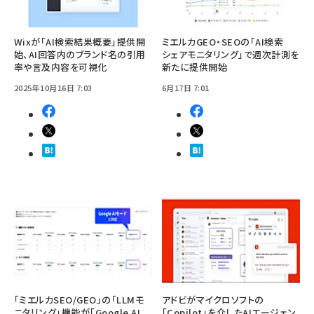
Wixが「AI検索結果概要」提供開
ミエルカGEO・SEOの「AI検索
始、AI回答内のブランド名の引用
シェアモニタリング」で週次計測を
率や言及内容を可視化
新たに提供開始
2025年10月16日 7:03
6月17日 7:01
「ミエルカSEO/GEO」の「LLMモ
アドビがマイクロソフトの
ニタリング」機能が「Google AI
「Copilot」を介したAIエージェン