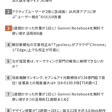
流入数を増やす5つの条件
アクティブユーザーが2倍に急成長！ JA共済アプリに学
ぶ“ユーザー視点”のUI/UX改善
1週間かかった作業が1日に！ Gemini Notebookを無料で
使い倒す活用術8選
朝日新聞社の文章校正AI「Typoless」がブラウザ「Chrome」
と「Edge」上でも校正が可能に
なぜ経営者は、マーケティング部門の報告に納得できないの
か？
役員報酬ランキング、セブン＆アイ元取締役が134億円超で首
位！ 従業員との格差最大はトヨタの100.9倍【TSR調べ】
1週間かかった作業が1日に！ Gemini Notebookを無料で
使い倒す8つの活用術【1週間まとめ】
デザイン提案が「2週間→2日に」 設立22年を迎えるWeb制作