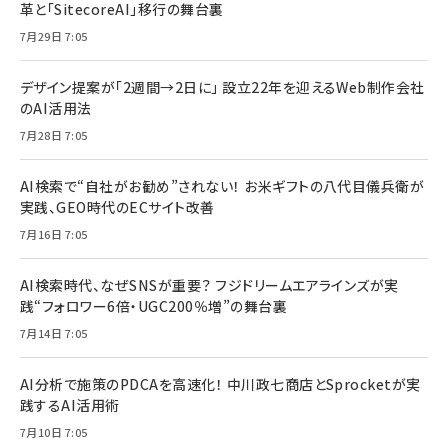
革と「SitecoreAI」移行の舞台裏
7月29日 7:05
デザイン提案が「2週間→2日に」 設立22年を迎えるWeb制作会社
のAI活用法
7月28日 7:05
AI検索で“自社がお勧め”されない！ お米ギフトの八代目儀兵衛が
実践、GEO時代のECサイト改善
7月16日 7:05
AI検索時代、なぜSNSが重要？ フジドリームエアラインズが実
践“フォロワー6倍・UGC200％増”の舞台裏
7月14日 7:05
AI分析で施策のPDCAを高速化！ 中川政七商店とSprocketが実
践するAI活用術
7月10日 7:05