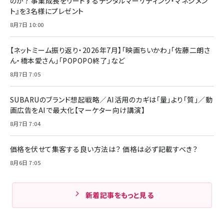
のか？ 事業成長をリードするデジタルマーケティング・マネジメン
ト』を3名様にプレゼント
8月7日 10:00
【ネットミーム振り返り・2026年7月】「映画ちいかわ」「佐藤二朗さ
ん・橋本愛さん」「POPOPO終了」など
8月7日 7:05
SUBARUのブランド想起戦略／AI活用のカギは「量」より「質」／動
画広告をAIで最大化【マーケター向け講演】
8月7日 7:04
価格を伏せて集客する良い方法は？ 価格は必ず記載すべき？
8月6日 7:05
新着記事をもっと見る