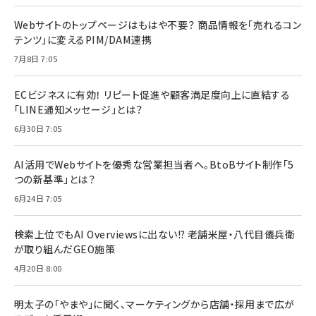
Webサイトのトップページはもはや不要？ 商品情報を「売れるコン
テンツ」に変えるPIM/DAM連携
7月8日 7:05
ECビジネスに有効！ リピート促進や顧客満足度向上に直結する
「LINE通知メッセージ」とは？
6月30日 7:05
AI活用でWebサイトを優秀な営業担当者へ。BtoBサイト制作「5
つの新基準」とは？
6月24日 7:05
検索上位でもAI Overviewsに出ない!? 老舗米屋・八代目儀兵衛
が取り組んだGEO施策
4月20日 8:00
明太子の「やまや」に聞く、マーケティングから店舗・採用まで広が