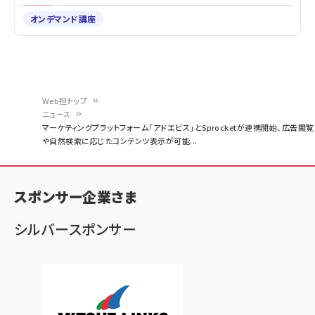
オンデマンド講座
Web担トップ
ニュース
パ
マーケティングプラットフォーム「アドエビス」とSprocketが連携開始、広告閲覧
や自然検索に応じたコンテンツ表示が可能...
ン
く
ず
スポンサー企業さま
シルバースポンサー