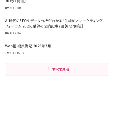
30（水）開催】
再生 / PSE技術基準適合】ブラック
￥5,990
組織の成果を最大化する ルールのデザイン
サッポロ 生ビール 黒ラベル 350ml 缶 24本
8月4日 9:00
ビール ケース買い【6/30応募〆切! 黒ラベルビ
￥1,980
Anker PowerLine III Flow USB-C & USB-
ヤセラーキャンペーン】
C ケーブル Anker絡まないケーブル 240W 結
AI時代のSEOやデータ分析がわかる「生成AI×マーケティング
￥4,857
束バンド付き USB PD対応 シリコン素材採用
フォーラム 2026」講師の必読記事7選【8/27開催】
iPhone 17 / 16 / 15 / Galaxy iPad Pro
￥1,890
Amazonランキングをもっと見る
MacBook Pro/Air 各種対応 (1.8m ミッドナ
8月4日 7:04
イトブラック)
Amazonランキングをもっと見る
Web担 編集後記 2026年7月
Amazonランキングをもっと見る
7月31日 15:00
すべて見る