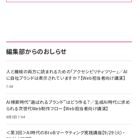
Amazon ビジネス・経済関連書籍 の売れ筋ランキン
Amazon 家電＆カメラ の売れ筋ランキング
Amazon パソコン・周辺機器 の売れ筋ランキング
グ
更新日時：2026/06/26 19:00
更新日時：2026/06/26 19:00
更新日時：2026/06/26 19:00
anan(アンアン)2026/07/01号 No.2501[魅
KIOXIA(キオクシア) 旧東芝メモリ microSD
KIOXIA(キオクシア) 旧東芝メモリ microSD
せるカラダ2026／宮舘涼太]
128GB UHS-I Class10 (最大読出速度
128GB UHS-I Class10 (最大読出速度
100MB/s) Nintendo Switch動作確認済 国
100MB/s) Nintendo Switch動作確認済 国
￥880
内サポート正規品 メーカー保証5年
内サポート正規品 メーカー保証5年
￥2,680
￥2,680
KLMEA128G
KLMEA128G
編集部からのおしらせ
anan(アンアン)2026/06/24号 No.2500増
刊 スペシャルエディション[王道エンタメの矜
NIMASO ガラスフィルム iPhone 17 用 保護
Amazon eギフトカード - Amazonロゴ - ク
持／BTS]
フィルム 強化ガラス 耐衝撃 高透過率 指紋防
ラシック
止 貼りやすい ガイド枠付き いPhone17 (6.3
人と機械の両方に読まれるための「アクセシビリティツリー」／AI
￥1,100
￥5,000
インチ) 対応 2枚セット DSP25F1698
に自社ブランドは表示されていますか？【Web担当者向け講演】
￥1,599
7:04
anan(アンアン)2026/07/08号
Anker PowerLine III Flow USB-C & USB-
No.2502[2026年後半、あなたの恋と運命／山
【New】Amazon Fire TV Stick HD | 手軽に
C ケーブル Anker絡まないケーブル 240W 結
田涼介]
ストリーミングをはじめよう | ストリーミングメ
束バンド付き USB PD対応 シリコン素材採用
AI検索時代“選ばれるブランド”はどう作る？／生成AI時代に求め
ディアプレイヤー
iPhone 17 / 16 / 15 / Galaxy iPad Pro
￥880
￥1,890
MacBook Pro/Air 各種対応 (1.8m ミッドナ
られる次世代Web制作フロー【Web担当者向け講演】
￥6,980
イトブラック)
8月5日 7:04
ママ投資家が育休中に１億貯めた株式投資
アサヒ飲料 モンスター エナジー 355ml×24
Anker Soundcore P31i (Bluetooth 6.1)
本
￥1,870
【完全ワイヤレスイヤホン/アクティブノイズキャ
＜第3回＞AI時代のBtoBマーケティング実践講座【9/29（火）・
￥4,192
ンセリング/マルチポイント接続 / 最大50時間