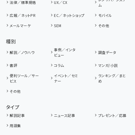
法律／標準規格
UX／CX
ム
広報／ネットPR
EC／ネットショップ
モバイル
メールマーケ
SEM
その他
種別
事例／インタ
解説／ノウハウ
調査データ
ビュー
書評
コラム
マンガ/小説
便利ツール／サー
イベント／セミ
ランキング／まと
ビス
ナー
め
その他
タイプ
解説記事
ニュース記事
プレゼント／応募
用語集