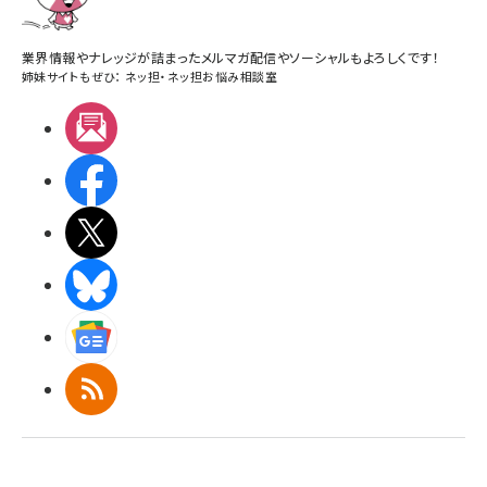
業界情報やナレッジが詰まったメルマガ配信やソーシャルもよろしくです！
姉妹サイトもぜひ：
ネッ担
・
ネッ担お悩み相談室
メルマガ
Facebook
X(エックス)
BlueSky
Googleニュース
RSS