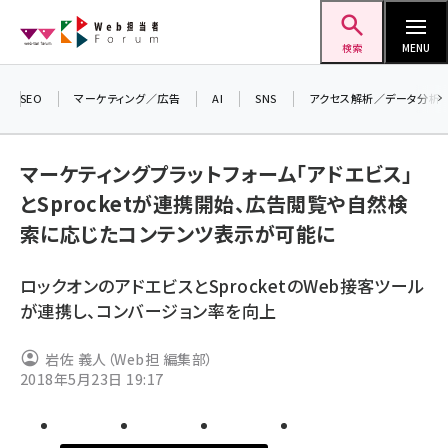
メ
Web担当者Forum
イ
検索
MENU
ン
コ
SEO
マーケティング／広告
AI
SNS
アクセス解析／データ分析
＼ 
ン
7月
テ
マーケティングプラットフォーム「アドエビス」
差
ン
とSprocketが連携開始、広告閲覧や自然検
▼
ツ
seo (3516)
索に応じたコンテンツ表示が可能に
に
ai (2799)
移
ロックオンのアドエビスとSprocketのWeb接客ツール
動
youtube (2420)
が連携し、コンバージョン率を向上
note (2308)
岩佐 義人（Web担 編集部）
セミナー (2296)
2018年5月23日 19:17
z世代 (1617)
meo (1274)