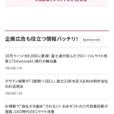
企画広告も役立つ情報バッチリ！
Sponsored
10万ページを8,000に激減！ 富士通が挑んだグローバルサイト改
革と「SitecoreAI」移行の舞台裏
7月29日 7:05
デザイン提案が「2週間→2日に」 設立22年を迎えるWeb制作会社
のAI活用法
7月28日 7:05
AI検索で“自社がお勧め”されない！ お米ギフトの八代目儀兵衛が
実践、GEO時代のECサイト改善