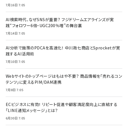
7月16日 7:05
AI検索時代、なぜSNSが重要？ フジドリームエアラインズが実
践“フォロワー6倍・UGC200％増”の舞台裏
7月14日 7:05
AI分析で施策のPDCAを高速化！ 中川政七商店とSprocketが実
践するAI活用術
7月10日 7:05
Webサイトのトップページはもはや不要？ 商品情報を「売れるコン
テンツ」に変えるPIM/DAM連携
7月8日 7:05
ECビジネスに有効！ リピート促進や顧客満足度向上に直結する
「LINE通知メッセージ」とは？
6月30日 7:05