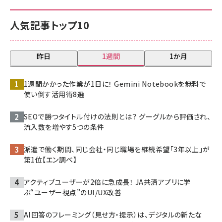
人気記事トップ10
昨日
1週間
1か月
1週間かかった作業が1日に！ Gemini Notebookを無料で
使い倒す活用術8選
SEOで勝つタイトル付けの法則とは？ グーグルから評価され、
流入数を増やす5つの条件
派遣で働く期間、同じ会社・同じ職場を継続希望「3年以上」が
第1位【エン調べ】
アクティブユーザーが2倍に急成長！ JA共済アプリに学
ぶ“ユーザー視点”のUI/UX改善
AI回答のフレーミング（見せ方・提示）は、デジタルの新たな