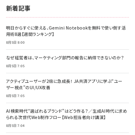
新着記事
明日からすぐに使える、Gemini Notebookを無料で使い倒す活
用術8選【週間ランキング】
8月5日 8:00
なぜ経営者は、マーケティング部門の報告に納得できないのか？
8月5日 7:05
アクティブユーザーが2倍に急成長！ JA共済アプリに学ぶ“ユー
ザー視点”のUI/UX改善
8月5日 7:05
AI検索時代“選ばれるブランド”はどう作る？／生成AI時代に求め
られる次世代Web制作フロー【Web担当者向け講演】
8月5日 7:04