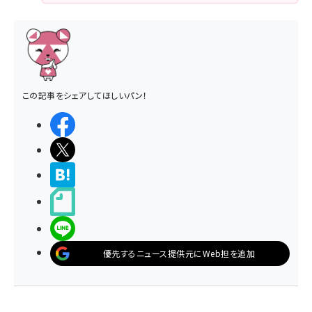
この記事をシェアしてほしいパン！
シェアする
ポストする
>ブクマする
noteで書く
LINEで送る
優先するニュース提供元にWeb担を追加