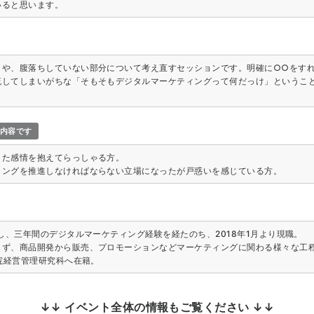
いると思います。
とや、腹落ちしていない部分について考え直すセッションです。明確に○○をす
流してしまいがちな「そもそもデジタルマーケティングって何だっけ」というこ
る内容です
した感情を抱えてらっしゃる方。
ィングを推進しなければならない立場になったが戸惑いを感じている方。
社し、三年間のデジタルマーケティング経験を経たのち、2018年1月より現職。
らず、商品開発から販売、プロモーションなどマーケティングに関わる様々な工
学院経営管理研究科へ在籍。