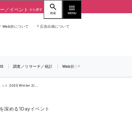
ー／イベント
から探す
検索
MENU
Web担について
広告出稿について
seo (3516)
MS
調査／リサーチ／統計
Web担当者／仕事
法律／標準規格
ai (2799)
youtube (2420)
0 Winter 2/...
note (2308)
セミナー (2296)
深める1Dayイベント
z世代 (1617)
meo (1274)