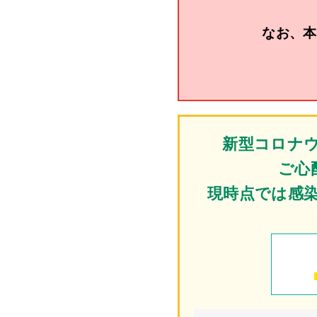
なお、本
新型コロナ
ご心
現時点では感