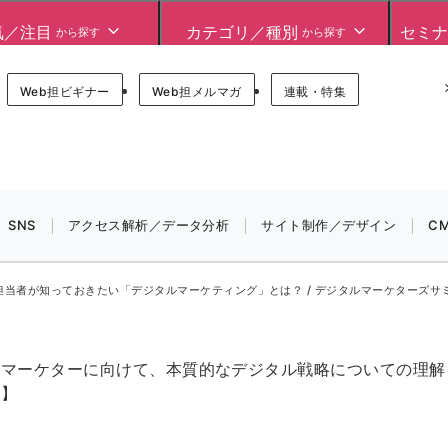
気／注目
カテゴリ／種別
セミナ
から探す
から探す
Forum
Web担ビギナー
Web担メルマガ
連載・特集
SNS
アクセス解析／データ分析
サイト制作／デザイン
C
担当者が知っておきたい「デジタルマーケティング」とは？​ / デジタルマーケターズサミット 202
マーケターに向けて、本質的なデジタル戦略についての理解を
定】