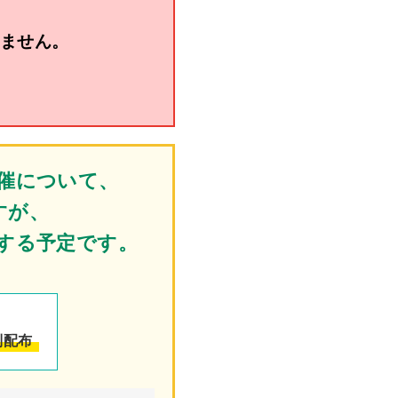
りません。
催について、
すが、
する予定です。
別配布