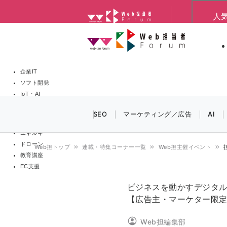
メ
人
Web担当者Forum
イ
Web担当者
Web担当者
ン
EC担当者
製品導入
コ
ン
企業IT
ソフト開発
テ
IoT・AI
ン
DCクラウド
SEO
マーケティング／広告
AI
研究・調査
ツ
エネルギー
に
ドローン
Web担トップ
連載・特集コーナー一覧
Web担主催イベント
移
教育講座
パ
EC支援
動
ン
ビジネスを動かすデジタル
【広告主・マーケター限
く
Web担編集部
ず