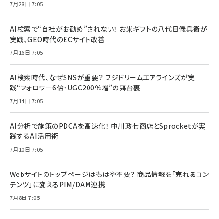
7月28日 7:05
AI検索で“自社がお勧め”されない！ お米ギフトの八代目儀兵衛が
実践、GEO時代のECサイト改善
7月16日 7:05
AI検索時代、なぜSNSが重要？ フジドリームエアラインズが実
践“フォロワー6倍・UGC200％増”の舞台裏
7月14日 7:05
AI分析で施策のPDCAを高速化！ 中川政七商店とSprocketが実
践するAI活用術
7月10日 7:05
Webサイトのトップページはもはや不要？ 商品情報を「売れるコン
テンツ」に変えるPIM/DAM連携
7月8日 7:05