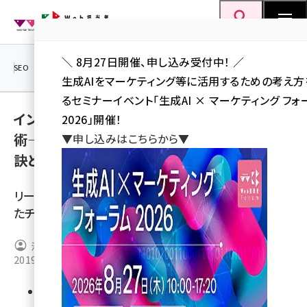
メ
Web担当者Forum
イ
検索
MENU
ン
＼ 8月27日開催、申し込み受付中！ ／
コ
SEO
マーケティング／広告
AI
SNS
アクセス解析／データ分析
生成AIをマーケティング等に活用するための考え
ン
るセミナーイベント「生成AI × マーケティング フォ
テ
インサイドセールスで成果を上げるための戦
2026」開催！
ン
術―NTT東日本が案件受注率を3倍にした秘
▼申し込みはこちらから▼
ツ
seo (3528)
訣とは
に
ai (2811)
移
リード獲得件数を3年で10倍に、案件受注率を3倍にし
動
youtube (2439)
たチームがたどりついた結論とは？ 無料PDFを公開中
note (2315)
池辺紗也子
セミナー (2308)
2019年11月18日 7:00
z世代 (1623)
85
meo (1277)