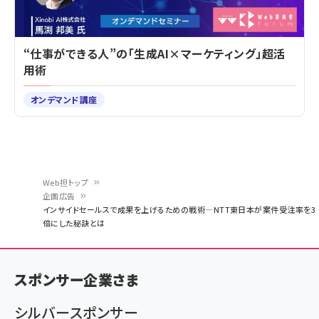
“仕事ができる人”の「生成AI×マーケティング」超活
用術
オンデマンド講座
Web担トップ
企画広告
パ
インサイドセールスで成果を上げるための戦術―NTT東日本が案件受注率を3
倍にした秘訣とは
ン
く
ず
スポンサー企業さま
シルバースポンサー