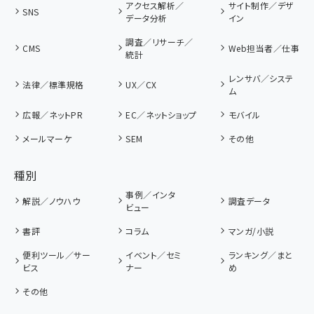
アクセス解析／
サイト制作／デザ
SNS
データ分析
イン
調査／リサーチ／
CMS
Web担当者／仕事
統計
レンサバ／システ
法律／標準規格
UX／CX
ム
広報／ネットPR
EC／ネットショップ
モバイル
メールマーケ
SEM
その他
種別
事例／インタ
解説／ノウハウ
調査データ
ビュー
書評
コラム
マンガ/小説
便利ツール／サー
イベント／セミ
ランキング／まと
ビス
ナー
め
その他