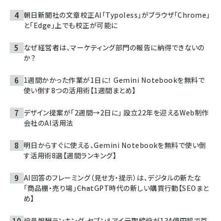
朝日新聞社の文章校正AI「Typoless」がブラウザ「Chrome」
と「Edge」上でも校正が可能に
なぜ経営者は、マーケティング部門の報告に納得できないの
か？
1週間かかった作業が1日に！ Gemini Notebookを無料で
使い倒す8つの活用術【1週間まとめ】
デザイン提案が「2週間→2日に」 設立22年を迎えるWeb制作
会社のAI活用法
明日からすぐに使える、Gemini Notebookを無料で使い倒
す活用術8選【週間ランキング】
AI回答のフレーミング（見せ方・提示）は、デジタルの新たな
「商品棚・売り場」――ChatGPT時代の新しい購買行動【SEOまと
め】
役員報酬ランキング、セブン＆アイ元取締役が134億円超で首