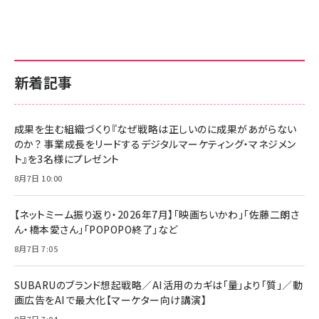
新着記事
成果を生む組織づくり『なぜ戦略は正しいのに成果があがらない
のか？ 事業成長をリードするデジタルマーケティング・マネジメン
ト』を3名様にプレゼント
8月7日 10:00
【ネットミーム振り返り・2026年7月】「映画ちいかわ」「佐藤二朗さ
ん・橋本愛さん」「POPOPO終了」など
8月7日 7:05
SUBARUのブランド想起戦略／AI活用のカギは「量」より「質」／動
画広告をAIで最大化【マーケター向け講演】
8月7日 7:04