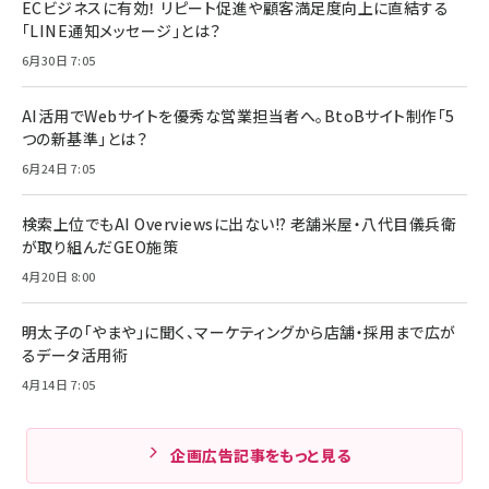
ECビジネスに有効！ リピート促進や顧客満足度向上に直結する
「LINE通知メッセージ」とは？
6月30日 7:05
AI活用でWebサイトを優秀な営業担当者へ。BtoBサイト制作「5
つの新基準」とは？
6月24日 7:05
検索上位でもAI Overviewsに出ない!? 老舗米屋・八代目儀兵衛
が取り組んだGEO施策
4月20日 8:00
明太子の「やまや」に聞く、マーケティングから店舗・採用まで広が
るデータ活用術
4月14日 7:05
企画広告記事をもっと見る