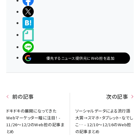
シェアする
ポストする
>ブクマする
noteで書く
LINEで送る
優先するニュース提供元にWeb担を追加
前の記事
次の記事
ドキドキの展開になってきた
ソーシャルデータによる流行語
Webマーケッター瞳に注目！ -
大賞→スマホ・タブレット・なでし
11/26～12/2のWeb担の記事ま
こ… - 12/10～12/16のWeb担
とめ
の記事まとめ