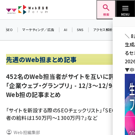
メ
Web担当者Forum
イ
検索
MENU
ン
コ
SEO
マーケティング／広告
AI
SNS
アクセス解析／データ分析
＼ 
ン
生成
テ
るセ
ン
先週のWeb担まとめ記事
202
ツ
seo (3528)
▼申
に
452名のWeb担当者がサイトを互いに評価
ai (2811)
移
「企業ウェブ・グランプリ」 - 12/3～12/9の
動
youtube (2439)
Web担の記事まとめ
note (2315)
「サイトを新設する際のSEOチェックリスト」「SEO担当
セミナー (2308)
者の給料は150万円～1300万円？」など
z世代 (1623)
Web担編集部
meo (1277)