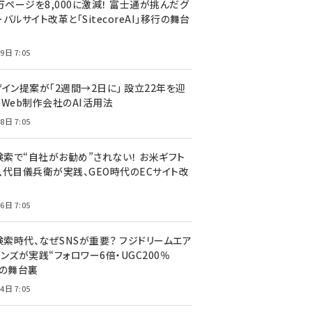
万ページを8,000に激減！ 富士通が挑んだグ
バルサイト改革と「SitecoreAI」移行の舞台
9日 7:05
ザイン提案が「2週間→2日に」 設立22年を迎
るWeb制作会社のAI活用法
8日 7:05
I検索で“自社がお勧め”されない！ お米ギフト
八代目儀兵衛が実践、GEO時代のECサイト改
6日 7:05
検索時代、なぜSNSが重要？ フジドリームエア
ンズが実践“フォロワー6倍・UGC200％
”の舞台裏
4日 7:05