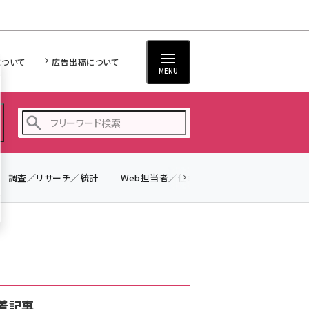
について
広告出稿について
MENU
調査／リサーチ／統計
Web担当者／仕事
法律／標準規格
seo (3519)
ai (2801)
youtube (2425)
note (2310)
セミナー (2301)
着記事