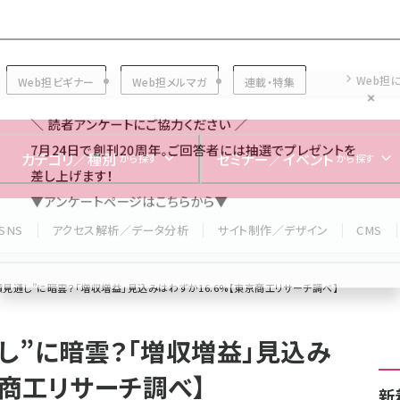
Forum
Web担
Web担ビギナー
Web担メルマガ
連載・特集
＼ 読者アンケートにご協力ください ／
7月24日で創刊20周年。ご回答者には抽選でプレゼントを
カテゴリ／種別
セミナー／イベント
から探す
から探す
差し上げます！
▼アンケートページはこちらから▼
SNS
アクセス解析／データ分析
サイト制作／デザイン
CMS
見通し”に暗雲？「増収増益」見込みはわずか16.6%【東京商工リサーチ調べ】
し”に暗雲？「増収増益」見込み
京商工リサーチ調べ】
新