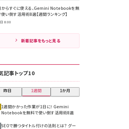
からすぐに使える、Gemini Notebookを無
で使い倒す活用術8選【週間ランキング】
日 8:00
新着記事をもっと見る
気記事トップ10
昨日
1週間
1か月
1週間かかった作業が1日に！ Gemini
Notebookを無料で使い倒す活用術8選
SEOで勝つタイトル付けの法則とは？ グー