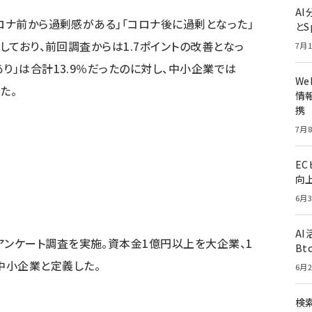
A
コロナ前から過剰感がある」「コロナ後に過剰となった」
とS
答しており、前回調査からは1.7ポイントの改善となっ
7月1
り」は合計13.9％だったのに対し、中小企業では
W
た。
情報
携
7月8
E
向
6月3
A
アンケート調査を実施。資本金1億円以上を大企業、1
Bt
中小企業と定義した。
6月2
検索