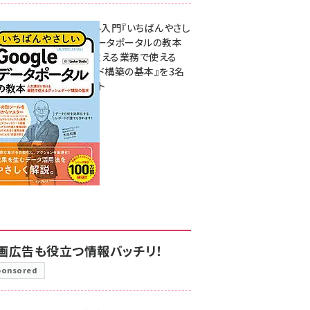
無料BIツール入門『いちばんやさし
いGoogleデータポータルの教本
人気講師が教える業務で使える
ダッシュボード構築の基本』を3名
様にプレゼント
7月31日 10:00
画広告も役立つ情報バッチリ！
ponsored