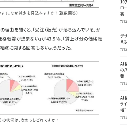
10
ロー
います。なぜ減少を見込みますか？（複数回答）
裏
7月2
の理由を聞くと、「受注（販売）が落ち込んでいる」が
デ
の価格転嫁が進まない」が43.9％、「賃上げ分の価格転
え
格転嫁に関する回答も多いようだった。
7月2
A
の
善
7月1
AI
ライ
増
7月1
）の状況は、次のうちどれですか？