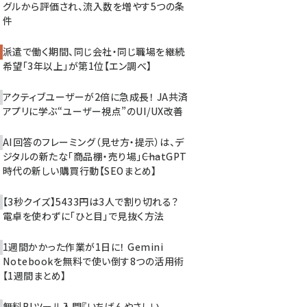
グルから評価され、流入数を増やす5つの条
件
派遣で働く期間、同じ会社・同じ職場を継続
希望「3年以上」が第1位【エン調べ】
アクティブユーザーが2倍に急成長！ JA共済
アプリに学ぶ“ユーザー視点”のUI/UX改善
AI回答のフレーミング（見せ方・提示）は、デ
ジタルの新たな「商品棚・売り場」――ChatGPT
時代の新しい購買行動【SEOまとめ】
【3秒クイズ】5433円は3人で割り切れる？
電卓を使わずに「ひと目」で見抜く方法
1週間かかった作業が1日に！ Gemini
Notebookを無料で使い倒す8つの活用術
【1週間まとめ】
無料BIツール入門『いちばんやさしい