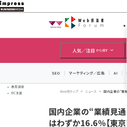
メ
イ
Web担当者
Web担当者
ン
EC担当者
コ
製品導入
ン
企業IT
ソフト開発
テ
人気／注目
から探す
IoT・AI
ン
DCクラウド
研究・調査
ツ
SEO
マーケティング／広告
AI
エネルギー
に
ドローン
移
教育講座
Web担トップ
ニュース
国内企業の“業績
EC支援
動
パ
国内企業の“業績見通
ン
はわずか16.6%【東
く