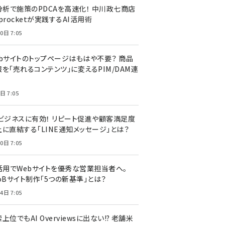
I分析で施策のPDCAを高速化！ 中川政七商店
procketが実践するAI活用術
0日 7:05
ebサイトのトップページはもはや不要？ 商品
を「売れるコンテンツ」に変えるPIM/DAM連
日 7:05
Cビジネスに有効！ リピート促進や顧客満足度
上に直結する「LINE通知メッセージ」とは？
0日 7:05
I活用でWebサイトを優秀な営業担当者へ。
oBサイト制作「5つの新基準」とは？
4日 7:05
上位でもAI Overviewsに出ない!? 老舗米