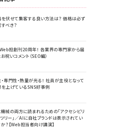
z世代 (1620)
格を伏せて集客する良い方法は？ 価格は必ず
meo (1274)
載すべき？
llmo (1160)
・Web担創刊20周年！ 各業界の専門家から届
お祝いコメント（SEO編）
性・専門性・熱量が光る！ 社員が主役となって
果を上げているSNS好事例
と機械の両方に読まれるための「アクセシビリ
ィツリー」／AIに自社ブランドは表示されてい
すか？【Web担当者向け講演】