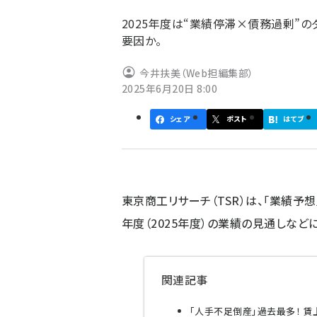
ず
2025年度は“業績停滞×債務過剰”の
要因か。
今井扶美（Web担編集部）
2025年6月20日 8:00
シェア
ポスト
はてブ
東京商工リサーチ（TSR）は、「業績予
年度（2025年度）の業績の見通しなどに
関連記事
「人手不足倒産」過去最多！ 