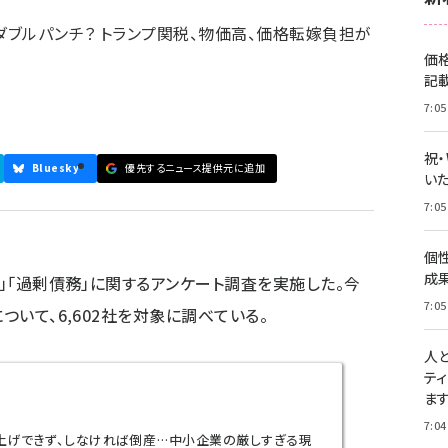
ダブルパンチ？ トランプ関税、物価高、価格転嫁負担が
価
記
7:05
祝
Bluesky
優先するニュース提供元に追加
いた
7:05
個
成
想」「過剰債務」に関するアンケート調査を実施した。今
7:05
ついて、6,602社を対象に調べている。
人
テ
ま
7:04
賃上げできず、しなければ倒産…中小企業の厳しすぎる現