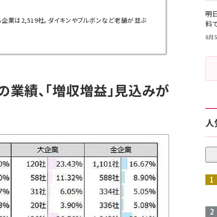
明日
る企業は2,519社。ダイキンやブルボンなど老舗が並ぶ
料
8月5
の業績、「増収増益」見込みが
人