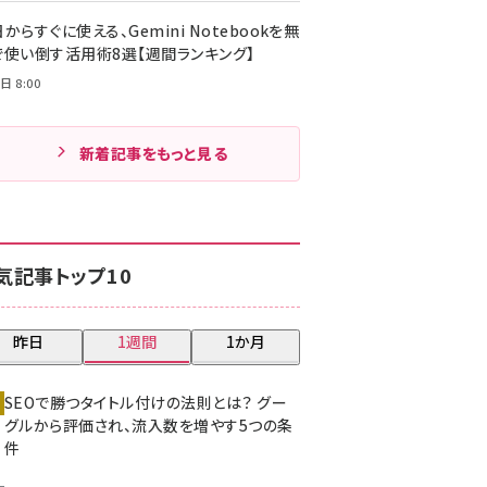
からすぐに使える、Gemini Notebookを無
で使い倒す活用術8選【週間ランキング】
日 8:00
新着記事をもっと見る
気記事トップ10
昨日
1週間
1か月
SEOで勝つタイトル付けの法則とは？ グー
グルから評価され、流入数を増やす5つの条
件