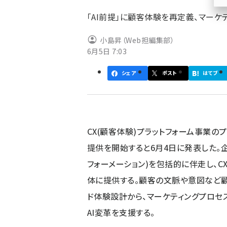
ず
「AI前提」に顧客体験を再定義、マー
小島昇（Web担編集部）
6月5日 7:03
シェア
ポスト
はてブ
CX(顧客体験)プラットフォーム事業の
提供を開始すると6月4日に発表した。企
フォーメーション)を包括的に伴走し、CX
体に提供する。顧客の文脈や意図など顧客
ド体験設計から、マーケティングプロセ
AI変革を支援する。