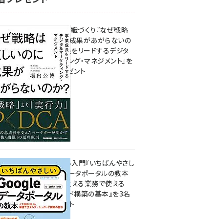
成果を生む組織づくり『なぜ戦略
は正しいのに成果があがらないの
か？ 事業成長をリードするデジタ
ルマーケティング・マネジメント』を
3名様にプレゼント
10:00
無料BIツール入門『いちばんやさし
いGoogleデータポータルの教本
人気講師が教える業務で使える
ダッシュボード構築の基本』を3名
様にプレゼント
7月31日 10:00