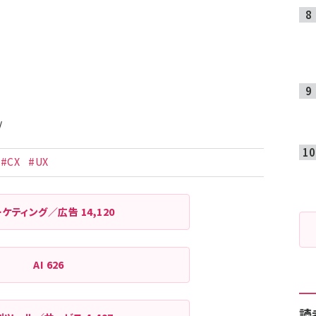
/
#CX
#UX
ーケティング／広告
14,120
AI
626
読