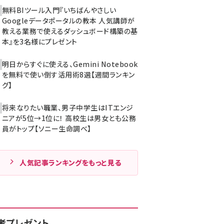
無料BIツール入門『いちばんやさしい
Googleデータポータルの教本 人気講師が
教える業務で使えるダッシュボード構築の基
本』を3名様にプレゼント
明日からすぐに使える、Gemini Notebook
を無料で使い倒す活用術8選【週間ランキン
グ】
将来なりたい職業、男子中学生はITエンジ
ニアが5位→1位に！ 高校生は男女とも公務
員がトップ【ソニー生命調べ】
人気記事ランキングをもっと見る
者プレゼント