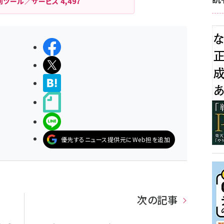
利ツール／サービス
4,497
シェアする
ポストする
>ブクマする
noteで書く
LINEで送る
優先するニュース提供元にWeb担を追加
次の記事