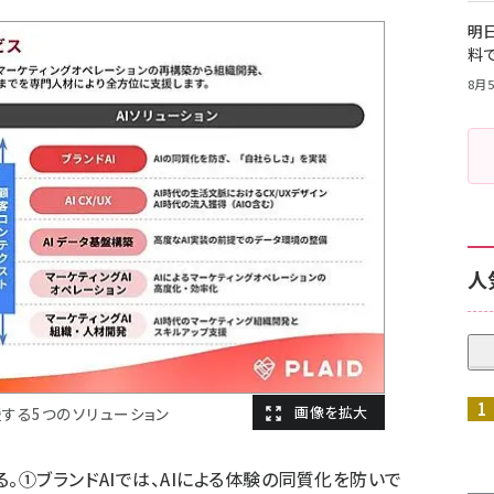
明日
料
8月5
人
援する5つのソリューション
。①ブランドAIでは、AIによる体験の同質化を防いで