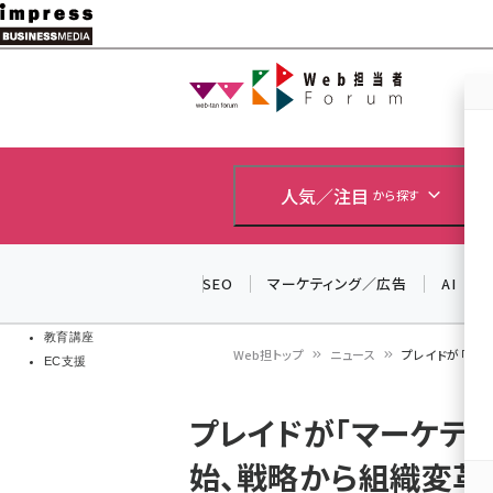
メ
イ
Web担当者
Web担当者
ン
EC担当者
コ
製品導入
ン
企業IT
ソフト開発
テ
人気／注目
から探す
IoT・AI
ン
DCクラウド
研究・調査
ツ
SEO
マーケティング／広告
AI
エネルギー
に
ドローン
移
教育講座
Web担トップ
ニュース
プレイドが「マー
EC支援
動
パ
プレイドが「マーケティ
ン
始、戦略から組織変革
く