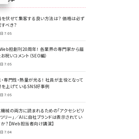
z世代 (1622)
格を伏せて集客する良い方法は？ 価格は必ず
meo (1275)
載すべき？
llmo (1161)
日 7:05
・Web担創刊20周年！ 各業界の専門家から届
お祝いコメント（SEO編）
日 7:05
性・専門性・熱量が光る！ 社員が主役となって
果を上げているSNS好事例
日 7:05
と機械の両方に読まれるための「アクセシビリ
ィツリー」／AIに自社ブランドは表示されてい
すか？【Web担当者向け講演】
日 7:04