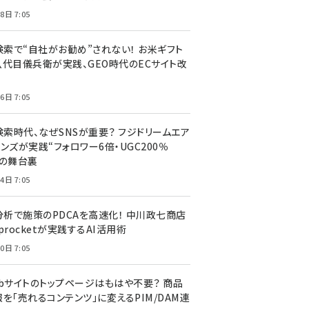
8日 7:05
I検索で“自社がお勧め”されない！ お米ギフト
八代目儀兵衛が実践、GEO時代のECサイト改
6日 7:05
検索時代、なぜSNSが重要？ フジドリームエア
ンズが実践“フォロワー6倍・UGC200％
”の舞台裏
4日 7:05
I分析で施策のPDCAを高速化！ 中川政七商店
procketが実践するAI活用術
0日 7:05
ebサイトのトップページはもはや不要？ 商品
を「売れるコンテンツ」に変えるPIM/DAM連