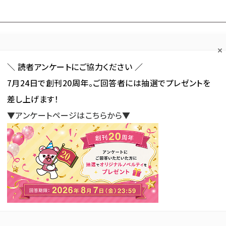
Forum
Web担
Web担ビギナー
Web担メルマガ
連載・特集
＼ 読者アンケートにご協力ください ／
7月24日で創刊20周年。ご回答者には抽選でプレゼントを
カテゴリ／種別
セミナー／イベント
から探す
から探す
差し上げます！
▼アンケートページはこちらから▼
SNS
アクセス解析／データ分析
サイト制作／デザイン
CMS
ケティングAI変革支援サービス」開始、戦略から組織変革まで支援
ングAI変革支援サービス」開
まで支援
新