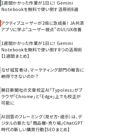
1週間かかった作業が1日に！ Gemini
Notebookを無料で使い倒す活用術8選
アクティブユーザーが2倍に急成長！ JA共済
アプリに学ぶ“ユーザー視点”のUI/UX改善
1週間かかった作業が1日に！ Gemini
Notebookを無料で使い倒す8つの活用術
【1週間まとめ】
なぜ経営者は、マーケティング部門の報告に
納得できないのか？
朝日新聞社の文章校正AI「Typoless」がブ
ラウザ「Chrome」と「Edge」上でも校正が
可能に
AI回答のフレーミング（見せ方・提示）は、デ
ジタルの新たな「商品棚・売り場」――ChatGPT
時代の新しい購買行動【SEOまとめ】