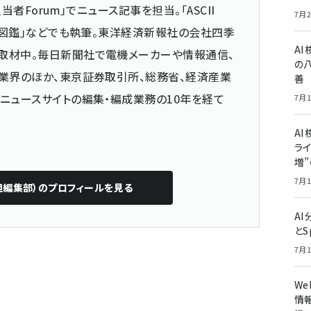
当者Forum」でニュース記事を担当。「ASCII
7月2
仕事図鑑」などでも執筆。東洋経済新報社の会社四季
A
取材中。毎日新聞社で電機メーカーや情報通信、
の
業界のほか、東京証券取引所、総務省、経済産業
善
ニュースサイトの編集・編成業務の10年を経て
7月1
AI
ライ
増
7月1
担編集部）
のプロフィールを見る
A
とS
7月1
W
情報