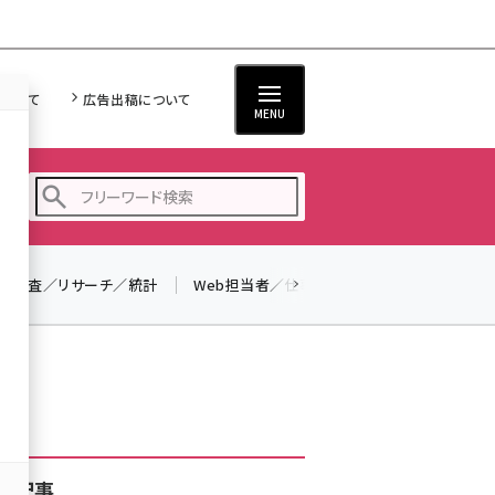
について
広告出稿について
MENU
調査／リサーチ／統計
Web担当者／仕事
法律／標準規格
seo (3523)
ai (2804)
youtube (2429)
note (2312)
セミナー (2303)
着記事