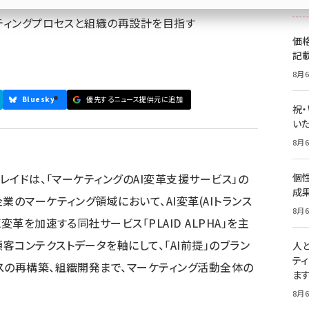
ケティングプロセスと組織の再設計を目指す
価
記
8月6
Bluesky
優先するニュース提供元に追加
祝
いた
8月6
プレイドは、「マーケティングのAI変革支援サービス」の
個
成
業のマーケティング領域において、AI変革(AIトランス
8月6
変革を加速する同社サービス「PLAID ALPHA」を主
コンテクストデータを軸にして、「AI前提」のブラン
人
テ
スの再構築、組織開発まで、マーケティング活動全体の
ま
8月6