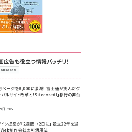
画広告も役立つ情報バッチリ！
ponsored
万ページを8,000に激減！ 富士通が挑んだグ
バルサイト改革と「SitecoreAI」移行の舞台
9日 7:05
ザイン提案が「2週間→2日に」 設立22年を迎
るWeb制作会社のAI活用法