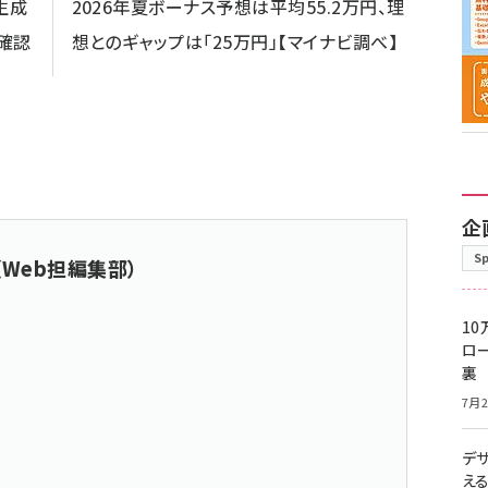
生成
2026年夏ボーナス予想は平均55.2万円、理
確認
想とのギャップは「25万円」【マイナビ調べ】
企
S
（Web担編集部）
10
ロー
裏
7月2
デ
え