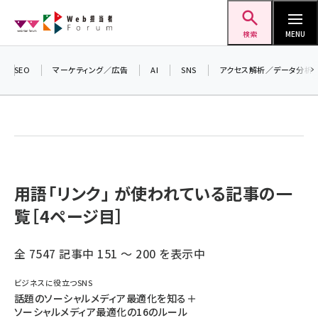
メ
Web担当者Forum
イ
検索
MENU
ン
コ
SEO
マーケティング／広告
AI
SNS
アクセス解析／データ分析
ン
テ
ン
ツ
seo (3528)
に
ai (2811)
移
用語「リンク」 が使われている記事の一
動
覧［4ページ目］
youtube (2439)
note (2315)
全 7547 記事中 151 ～ 200 を表示中
セミナー (2308)
ビジネスに役立つSNS
z世代 (1623)
話題のソーシャルメディア最適化を知る＋
ソーシャルメディア最適化の16のルール
meo (1277)