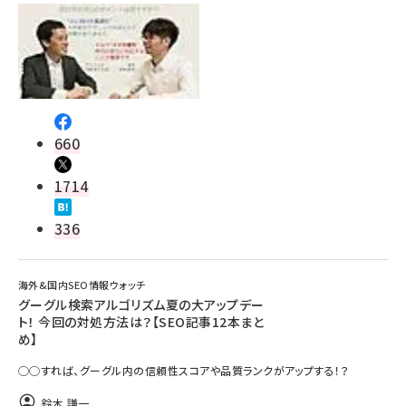
660
1714
336
海外&国内SEO情報ウォッチ
グーグル検索アルゴリズム夏の大アップデー
ト！ 今回の対処方法は？【SEO記事12本まと
め】
◯◯すれば、グーグル内の信頼性スコアや品質ランクがアップする！？
鈴木 謙一