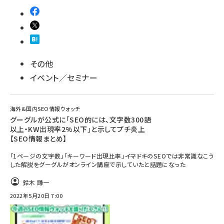
その他
イベント／セミナー
海外&国内SEO情報ウォッチ
グーグルが公式に「SEO的には、文字数300語
以上・KW出現率2%以下」と示してプチ炎上
【SEO情報まとめ】
「1ページの文字数」「キーワード出現比率」――イマドキのSEOでは非常識なこう
した解説をグーグルがオンライン講座で示していたと話題になった
鈴木 謙一
2022年5月20日 7:00