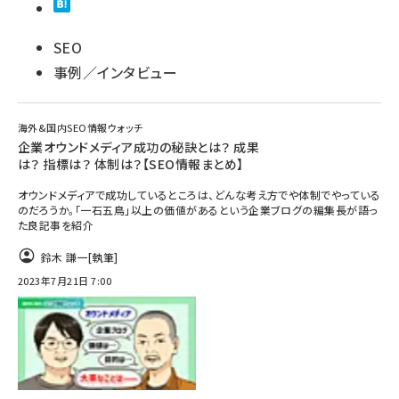
SEO
事例／インタビュー
海外&国内SEO情報ウォッチ
企業オウンドメディア成功の秘訣とは？ 成果
は？ 指標は？ 体制は？【SEO情報まとめ】
オウンドメディアで成功しているところは、どんな考え方でや体制でやっている
のだろうか。「一石五鳥」以上の価値があるという企業ブログの編集長が語っ
た良記事を紹介
鈴木 謙一
[執筆]
2023年7月21日 7:00