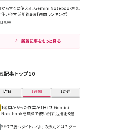
からすぐに使える、Gemini Notebookを無
で使い倒す活用術8選【週間ランキング】
日 8:00
新着記事をもっと見る
気記事トップ10
昨日
1週間
1か月
1週間かかった作業が1日に！ Gemini
Notebookを無料で使い倒す活用術8選
SEOで勝つタイトル付けの法則とは？ グー