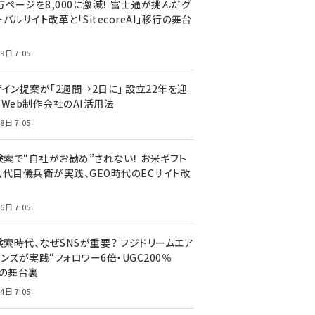
万ページを8,000に激減！ 富士通が挑んだグ
バルサイト改革と「SitecoreAI」移行の舞台
9日 7:05
ザイン提案が「2週間→2日に」 設立22年を迎
るWeb制作会社のAI活用法
8日 7:05
I検索で“自社がお勧め”されない！ お米ギフト
八代目儀兵衛が実践、GEO時代のECサイト改
6日 7:05
検索時代、なぜSNSが重要？ フジドリームエア
ンズが実践“フォロワー6倍・UGC200％
”の舞台裏
4日 7:05