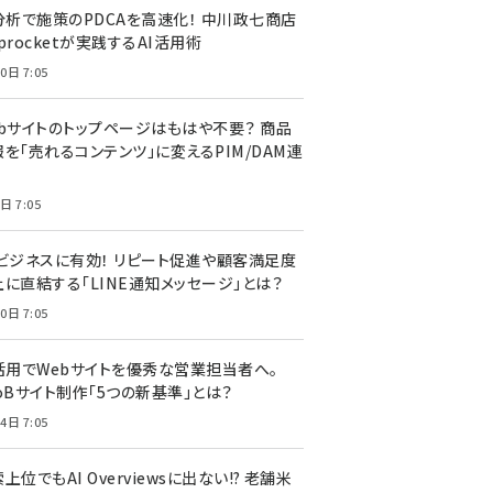
I分析で施策のPDCAを高速化！ 中川政七商店
procketが実践するAI活用術
0日 7:05
ebサイトのトップページはもはや不要？ 商品
を「売れるコンテンツ」に変えるPIM/DAM連
日 7:05
Cビジネスに有効！ リピート促進や顧客満足度
上に直結する「LINE通知メッセージ」とは？
0日 7:05
I活用でWebサイトを優秀な営業担当者へ。
oBサイト制作「5つの新基準」とは？
4日 7:05
上位でもAI Overviewsに出ない!? 老舗米