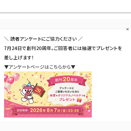
Forum
Web担
Web担ビギナー
Web担メルマガ
連載・特集
＼ 読者アンケートにご協力ください ／
7月24日で創刊20周年。ご回答者には抽選でプレゼントを
カテゴリ／種別
セミナー／イベント
から探す
から探す
差し上げます！
▼アンケートページはこちらから▼
SNS
アクセス解析／データ分析
サイト制作／デザイン
CMS
況：PHP 7.4.0/7.4.1がリリース（第10回）
.4.0/7.4.1がリリース（第10
新