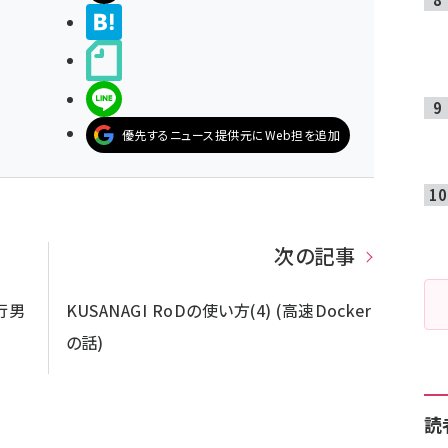
>ブクマする
noteで書く
LINEで送る
優先するニュース提供元にWeb担を追加
次の記事
行男
KUSANAGI RoDの使い方(4) (高速Docker
の話)
読