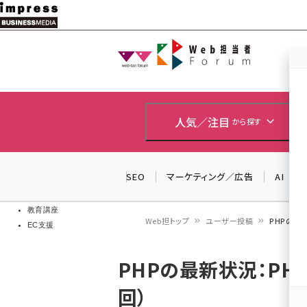
メ
イ
Web担当者
Web担当者
ン
EC担当者
コ
製品導入
ン
企業IT
ソフト開発
テ
人気／注目
から探す
IoT・AI
ン
DCクラウド
研究・調査
ツ
SEO
マーケティング／広告
AI
エネルギー
に
ドローン
移
教育講座
Web担トップ
ユーザー投稿
PHPの最新状
EC支援
動
パ
PHPの最新状況：PHP 7
ン
回）
く