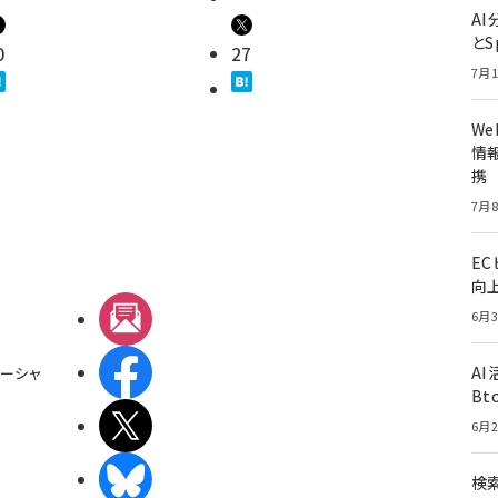
A
とS
0
27
7月1
W
情報
携
7月8
E
向
メルマガ
6月3
Facebook
A
ーシャ
Bt
X(エックス)
6月2
BlueSky
検索