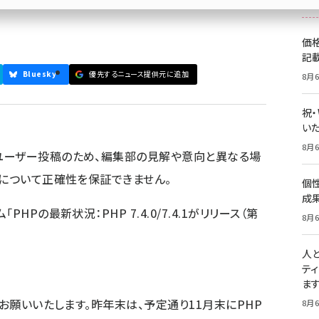
価
記
Bluesky
優先するニュース提供元に追加
8月6
祝
いた
8月6
ユーザー投稿のため、編集部の見解や意向と異なる場
容について正確性を保証できません。
個
成
Pの最新状況：PHP 7.4.0/7.4.1がリリース（第
8月6
人
テ
ま
くお願いいたします。昨年末は、予定通り11月末にPHP
8月6