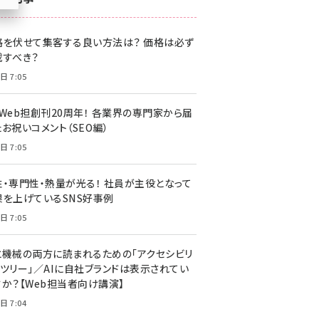
z世代 (1620)
格を伏せて集客する良い方法は？ 価格は必ず
meo (1274)
載すべき？
llmo (1160)
日 7:05
・Web担創刊20周年！ 各業界の専門家から届
お祝いコメント（SEO編）
日 7:05
性・専門性・熱量が光る！ 社員が主役となって
果を上げているSNS好事例
日 7:05
と機械の両方に読まれるための「アクセシビリ
ィツリー」／AIに自社ブランドは表示されてい
すか？【Web担当者向け講演】
日 7:04