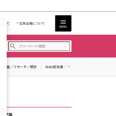
について
広告出稿について
MENU
調査／リサーチ／統計
Web担当者／仕事
法律／標準規格
seo (3519)
ai (2801)
youtube (2425)
note (2310)
セミナー (2301)
着記事