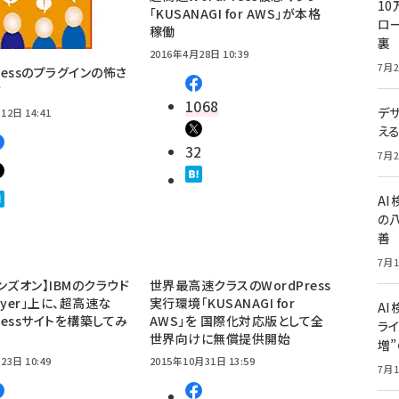
10
「KUSANAGI for AWS」が本格
ロー
稼働
裏
2016年4月28日 10:39
7月2
Pressのプラグインの怖さ
方
1068
デ
12日 14:41
え
32
7月2
A
の
善
7月1
ンズオン】IBMのクラウド
世界最高速クラスのWordPress
Layer」上に、超高速な
実行環境「KUSANAGI for
AI
Pressサイトを構築してみ
AWS」を 国際化対応版として全
ライ
世界向けに無償提供開始
増
23日 10:49
2015年10月31日 13:59
7月1