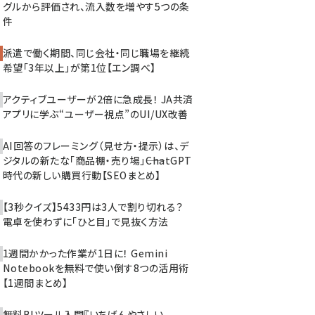
グルから評価され、流入数を増やす5つの条
件
派遣で働く期間、同じ会社・同じ職場を継続
希望「3年以上」が第1位【エン調べ】
アクティブユーザーが2倍に急成長！ JA共済
アプリに学ぶ“ユーザー視点”のUI/UX改善
AI回答のフレーミング（見せ方・提示）は、デ
ジタルの新たな「商品棚・売り場」――ChatGPT
時代の新しい購買行動【SEOまとめ】
【3秒クイズ】5433円は3人で割り切れる？
電卓を使わずに「ひと目」で見抜く方法
1週間かかった作業が1日に！ Gemini
Notebookを無料で使い倒す8つの活用術
【1週間まとめ】
無料BIツール入門『いちばんやさしい