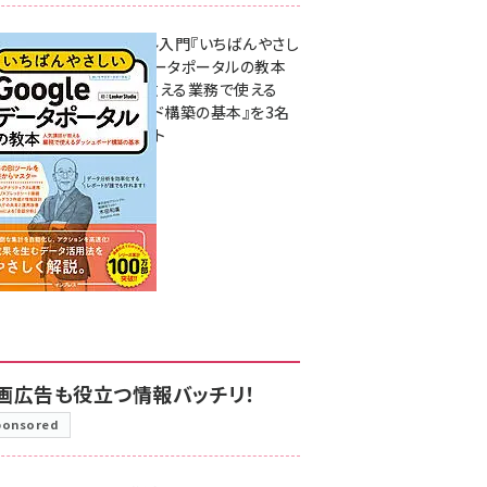
無料BIツール入門『いちばんやさし
いGoogleデータポータルの教本
人気講師が教える業務で使える
ダッシュボード構築の基本』を3名
様にプレゼント
7月31日 10:00
画広告も役立つ情報バッチリ！
ponsored