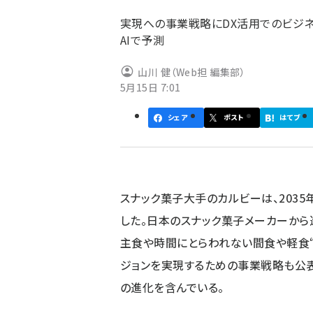
ず
実現への事業戦略にDX活用でのビジネ
AIで予測
山川 健（Web担 編集部）
5月15日 7:01
シェア
ポスト
はてブ
スナック菓子大手のカルビーは、2035年
した。日本のスナック菓子メーカーから進化
主食や時間にとらわれない間食や軽食“SN
ジョンを実現するための事業戦略も公表
の進化を含んでいる。