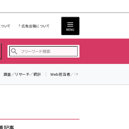
について
広告出稿について
MENU
調査／リサーチ／統計
Web担当者／仕事
法律／標準規格
seo (3523)
ai (2804)
youtube (2429)
note (2312)
セミナー (2303)
着記事