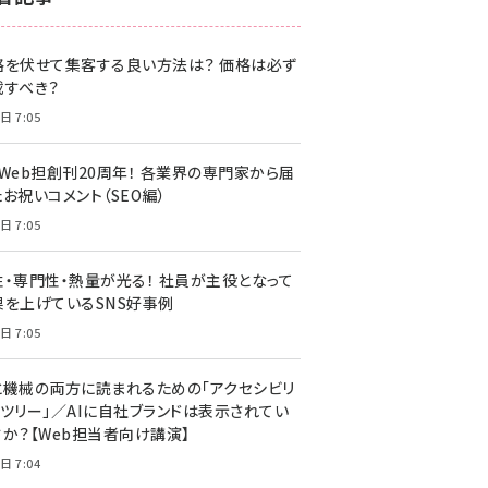
z世代 (1622)
格を伏せて集客する良い方法は？ 価格は必ず
meo (1275)
載すべき？
llmo (1161)
日 7:05
・Web担創刊20周年！ 各業界の専門家から届
お祝いコメント（SEO編）
日 7:05
性・専門性・熱量が光る！ 社員が主役となって
果を上げているSNS好事例
日 7:05
と機械の両方に読まれるための「アクセシビリ
ィツリー」／AIに自社ブランドは表示されてい
すか？【Web担当者向け講演】
日 7:04