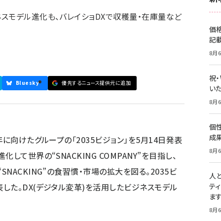
スモデル進化も、バレイショDXで収穫量・在庫量など
価
記
8月6
祝
Bluesky
優先するニュース提供元に追加
いた
8月6
個
成
に向けたグループの「2035ビジョン」を5月14日発表
8月6
して世界の“SNACKING COMPANY”を目指し、
ACKING”の食習慣・市場の拡大を図る。2035ビ
人
した。DX(デジタル変革)を活用したビジネスモデル
テ
ま
8月6