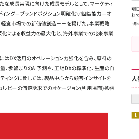
新たな成長実現に向けた成長モデルとして、マーケティ
明日
ディング＝ブランドポジション明確化▽組織能力＝オ
料
・軽食市場での新価値創造－－を掲げた。事業戦略
8月5
深化による収益力の最大化と、海外事業での北米事業
にはDX活用のオペレーション力強化を含み、原料の
量、歩留まりのAI予測や、工場DXの標準化、生産の自
ケティングに関しては、製品中心から顧客インサイトを
人
カルビーの価値訴求でのオケージョン(利用場面)拡張