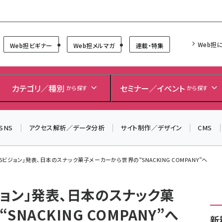
Forum
Web担
Web担ビギナー
Web担メルマガ
連載・特集
＼ 読者アンケートにご協力ください ／
7月24日で創刊20周年。ご回答者には抽選でプレゼントを
カテゴリ／種別
セミナー／イベント
から探す
から探す
差し上げます！
▼アンケートページはこちらから▼
SNS
アクセス解析／データ分析
サイト制作／デザイン
CMS
5ビジョン」発表、日本のスナック菓子メーカーから世界の“SNACKING COMPANY”へ
ジョン」発表、日本のスナック菓
NACKING COMPANY”へ
新