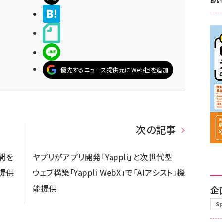
>ブクマする
noteで書く
LINEで送る
優先するニュース提供元にWeb担を追加
次の記事
瞬間を
ヤプリがアプリ開発「Yappli」と次世代型
の提供
ウェブ構築「Yappli WebX」で「AIアシスト」機
能提供
企
S