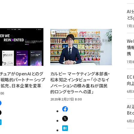
A
とS
7月1
W
情報
携
7月8
チュアがOpenAIとのグ
カルビー マーケティング本部長・
E
ル戦略的パートナーシップ
松本知之インタビュー「小さなイ
向
で拡充、日本企業を変革
ノベーションの積み重ねが国民
的ロングセラーへの道」
6月3
:00
2020年2月27日 8:00
A
Bt
6月2