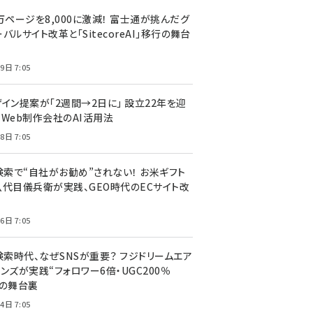
万ページを8,000に激減！ 富士通が挑んだグ
バルサイト改革と「SitecoreAI」移行の舞台
9日 7:05
ザイン提案が「2週間→2日に」 設立22年を迎
るWeb制作会社のAI活用法
8日 7:05
I検索で“自社がお勧め”されない！ お米ギフト
八代目儀兵衛が実践、GEO時代のECサイト改
6日 7:05
検索時代、なぜSNSが重要？ フジドリームエア
ンズが実践“フォロワー6倍・UGC200％
”の舞台裏
4日 7:05