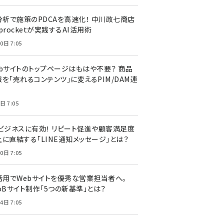
I分析で施策のPDCAを高速化！ 中川政七商店
procketが実践するAI活用術
0日 7:05
ebサイトのトップページはもはや不要？ 商品
を「売れるコンテンツ」に変えるPIM/DAM連
日 7:05
Cビジネスに有効！ リピート促進や顧客満足度
上に直結する「LINE通知メッセージ」とは？
0日 7:05
I活用でWebサイトを優秀な営業担当者へ。
oBサイト制作「5つの新基準」とは？
4日 7:05