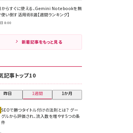
からすぐに使える、Gemini Notebookを無
で使い倒す活用術8選【週間ランキング】
日 8:00
新着記事をもっと見る
気記事トップ10
昨日
1週間
1か月
SEOで勝つタイトル付けの法則とは？ グー
グルから評価され、流入数を増やす5つの条
件