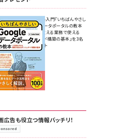
無料BIツール入門『いちばんやさし
いGoogleデータポータルの教本
人気講師が教える業務で使える
ダッシュボード構築の基本』を3名
様にプレゼント
7月31日 10:00
画広告も役立つ情報バッチリ！
ponsored