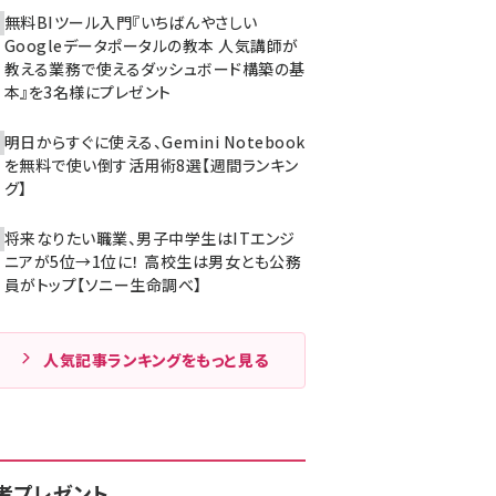
無料BIツール入門『いちばんやさしい
Googleデータポータルの教本 人気講師が
教える業務で使えるダッシュボード構築の基
本』を3名様にプレゼント
明日からすぐに使える、Gemini Notebook
を無料で使い倒す活用術8選【週間ランキン
グ】
将来なりたい職業、男子中学生はITエンジ
ニアが5位→1位に！ 高校生は男女とも公務
員がトップ【ソニー生命調べ】
人気記事ランキングをもっと見る
者プレゼント