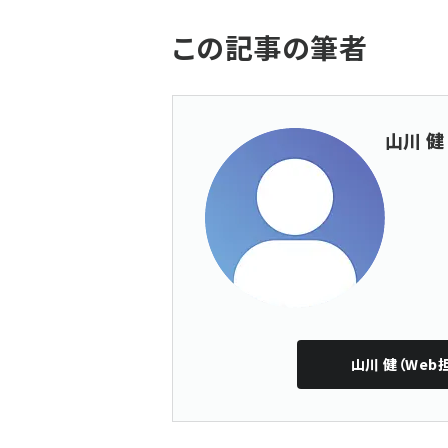
この記事の筆者
山川 健
山川 健（Web