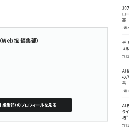
10
ロー
裏
7月2
（Web担 編集部）
デ
え
7月2
A
の
善
7月1
担 編集部）
のプロフィールを見る
AI
ライ
増
7月1