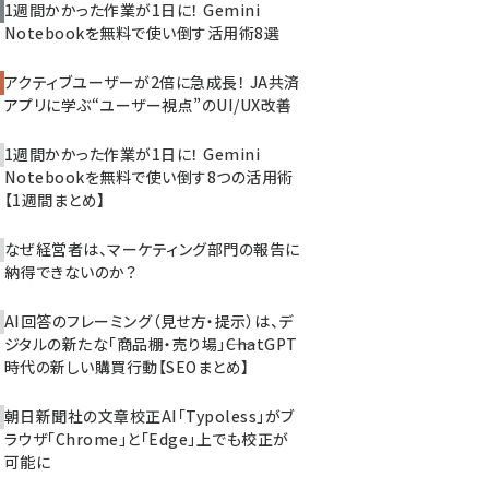
1週間かかった作業が1日に！ Gemini
Notebookを無料で使い倒す活用術8選
アクティブユーザーが2倍に急成長！ JA共済
アプリに学ぶ“ユーザー視点”のUI/UX改善
1週間かかった作業が1日に！ Gemini
Notebookを無料で使い倒す8つの活用術
【1週間まとめ】
なぜ経営者は、マーケティング部門の報告に
納得できないのか？
AI回答のフレーミング（見せ方・提示）は、デ
ジタルの新たな「商品棚・売り場」――ChatGPT
時代の新しい購買行動【SEOまとめ】
朝日新聞社の文章校正AI「Typoless」がブ
ラウザ「Chrome」と「Edge」上でも校正が
可能に