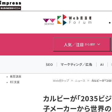
メ
イ
Web担当者
Web担当者
ン
EC担当者
コ
製品導入
ン
企業IT
ソフト開発
テ
人気／注目
から探す
IoT・AI
ン
DCクラウド
研究・調査
ツ
SEO
マーケティング／広告
AI
エネルギー
に
ドローン
移
教育講座
Web担トップ
ニュース
カルビーが「203
EC支援
動
パ
カルビーが「2035ビ
ン
子メーカーから世界の“S
く