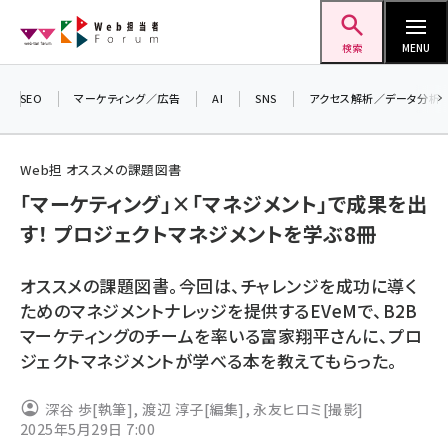
メ
Web担当者Forum
イ
検索
MENU
ン
コ
SEO
マーケティング／広告
AI
SNS
アクセス解析／データ分析
＼ 
ン
生成
テ
Web担 オススメの課題図書
るセ
ン
「マーケティング」×「マネジメント」で成果を出
202
ツ
seo (3526)
す！ プロジェクトマネジメントを学ぶ8冊
▼申
に
ai (2807)
移
オススメの課題図書。今回は、チャレンジを成功に導く
動
youtube (2434)
ためのマネジメントナレッジを提供するEVeMで、B2B
マーケティングのチームを率いる富家翔平さんに、プロ
note (2312)
ジェクトマネジメントが学べる本を教えてもらった。
セミナー (2307)
深谷 歩
[執筆]
,
渡辺 淳子
[編集]
,
永友ヒロミ
[撮影]
z世代 (1622)
2025年5月29日 7:00
meo (1275)