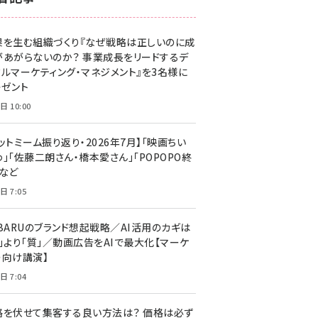
z世代 (1623)
果を生む組織づくり『なぜ戦略は正しいのに成
meo (1277)
があがらないのか？ 事業成長をリードするデ
llmo (1167)
タルマーケティング・マネジメント』を3名様に
レゼント
日 10:00
ットミーム振り返り・2026年7月】「映画ちい
」「佐藤二朗さん・橋本愛さん」「POPOPO終
」など
日 7:05
UBARUのブランド想起戦略／AI活用のカギは
量」より「質」／動画広告をAIで最大化【マーケ
ー向け講演】
日 7:04
格を伏せて集客する良い方法は？ 価格は必ず