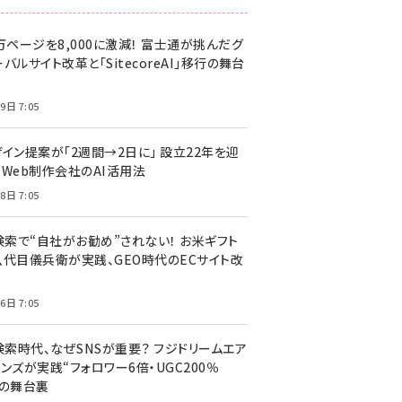
万ページを8,000に激減！ 富士通が挑んだグ
バルサイト改革と「SitecoreAI」移行の舞台
9日 7:05
ザイン提案が「2週間→2日に」 設立22年を迎
るWeb制作会社のAI活用法
8日 7:05
I検索で“自社がお勧め”されない！ お米ギフト
八代目儀兵衛が実践、GEO時代のECサイト改
6日 7:05
検索時代、なぜSNSが重要？ フジドリームエア
ンズが実践“フォロワー6倍・UGC200％
”の舞台裏