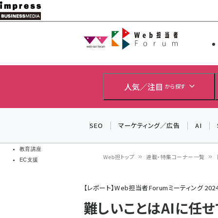
メ
イ
Web担当者
Web担当者
ン
EC担当者
コ
製品導入
ン
企業IT
ソフト開発
テ
人気／注目
から探す
IoT・AI
ン
DCクラウド
研究・調査
ツ
SEO
マーケティング／広告
AI
エネルギー
に
ドローン
移
教育講座
Web担トップ
連載・特集コーナー一覧
EC支援
動
パ
【レポート】Web担当者Forumミーティング 2024
ン
難しいことはAIに任
く