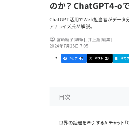
のか？ ChatGPT4-o
ず
ChatGPT活用でWeb担当者がデー
アナライズ氏が解説。
宮崎綾子
[執筆]
,
井上薫
[編集]
2024年7月25日 7:05
40
23
シェア
ポスト
はて
目次
世界の話題を牽引するAIチャット「