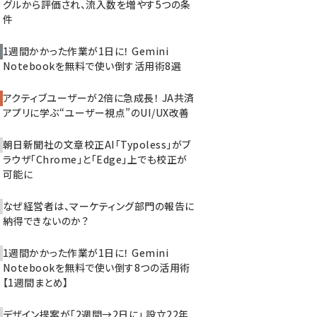
グルから評価され、流入数を増やす5つの条
件
1週間かかった作業が1日に！ Gemini
Notebookを無料で使い倒す活用術8選
アクティブユーザーが2倍に急成長！ JA共済
アプリに学ぶ“ユーザー視点”のUI/UX改善
朝日新聞社の文章校正AI「Typoless」がブ
ラウザ「Chrome」と「Edge」上でも校正が
可能に
なぜ経営者は、マーケティング部門の報告に
納得できないのか？
1週間かかった作業が1日に！ Gemini
Notebookを無料で使い倒す8つの活用術
【1週間まとめ】
デザイン提案が「2週間→2日に」 設立22年