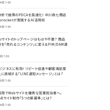
4日 7:05
I分析で施策のPDCAを高速化！ 中川政七商店
procketが実践するAI活用術
0日 7:05
ebサイトのトップページはもはや不要？ 商品
を「売れるコンテンツ」に変えるPIM/DAM連
日 7:05
Cビジネスに有効！ リピート促進や顧客満足度
上に直結する「LINE通知メッセージ」とは？
0日 7:05
I活用でWebサイトを優秀な営業担当者へ。
oBサイト制作「5つの新基準」とは？
4日 7:05