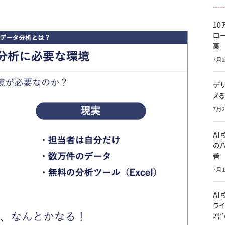
10
ロー
裏
7月2
デ
え
7月2
A
の
善
7月1
AI
ライ
増