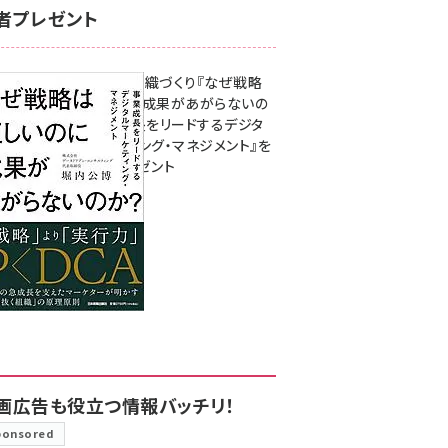
者プレゼント
成果を生む組織づくり『なぜ戦略
は正しいのに成果があがらないの
か？ 事業成長をリードするデジタ
ルマーケティング・マネジメント』を
3名様にプレゼント
8月7日 10:00
画広告も役立つ情報バッチリ！
ponsored