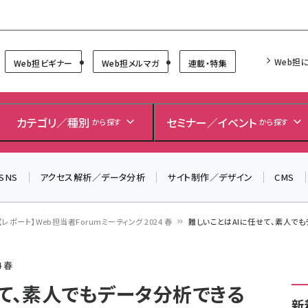
Forum
Web担
Web担ビギナー
Web担メルマガ
連載・特集
＼ 8月27日開催、申し込み受付中！ ／
生成AIをマーケティング等に活用するための考え方を学べ
カテゴリ／種別
セミナー／イベント
から探す
から探す
るセミナーイベント「生成AI × マーケティング フォーラム
2026」開催！
▼申し込みはこちらから▼
SNS
アクセス解析／データ分析
サイト制作／デザイン
CMS
【レポート】Web担当者Forumミーティング 2024 春
難しいことはAIに任せて、素人でもデ
 春
せて、素人でもデータ分析できる
新