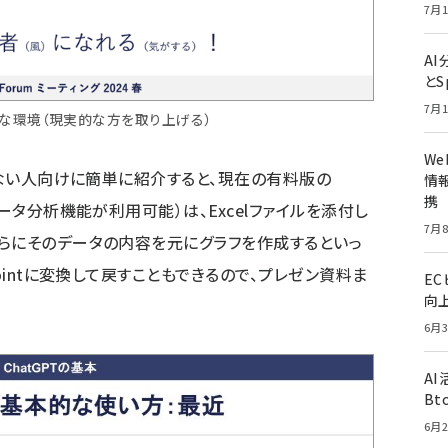
7月1
A
とS
7月1
な環境（現実的な方を取り上げる）
W
いない人向けに簡単に紹介すると、現在の有料版の
情報
携
ータ分析機能が利用可能）は、Excelファイルを添付し
7月8
らにそのデータの内容を元にグラフを作成するといっ
ointに変換して戻すこともできるので、プレゼン資料ま
E
向
6月3
A
Bt
6月2