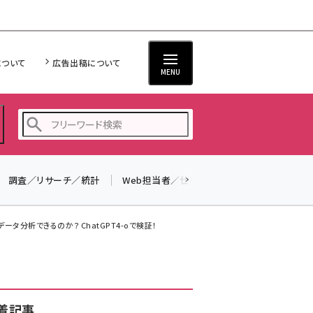
について
広告出稿について
MENU
調査／リサーチ／統計
Web担当者／仕事
法律／標準規格
seo (3532)
ai (2814)
ータ分析できるのか？ ChatGPT4-oで検証！
youtube (2441)
note (2317)
セミナー (2310)
着記事