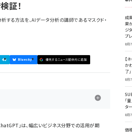
で検証！
成
タ分析する方法を、AIデータ分析の講師であるマスクド・
果
ジ
プ
8月7
【ネ
40
ブ
Bluesky
優先するニュース提供元に追加
かわ
了
8月7
S
「
タ
8月7
ChatGPT」は、幅広いビジネス分野での活用が期
価