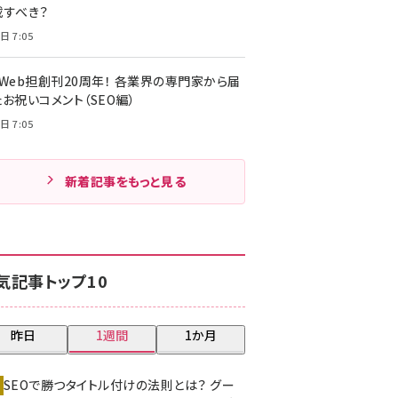
載すべき？
日 7:05
・Web担創刊20周年！ 各業界の専門家から届
お祝いコメント（SEO編）
日 7:05
新着記事をもっと見る
気記事トップ10
昨日
1週間
1か月
SEOで勝つタイトル付けの法則とは？ グー