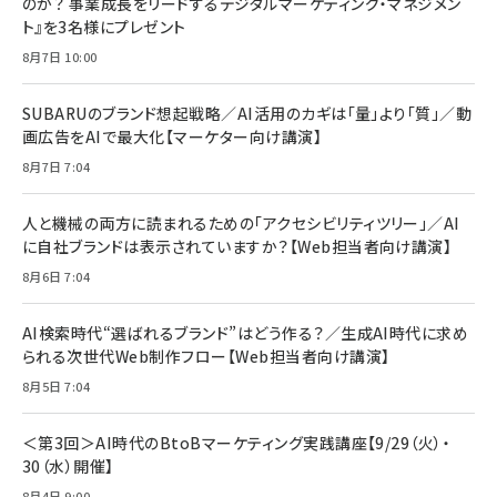
のか？ 事業成長をリードするデジタルマーケティング・マネジメン
￥1,599
ト』を3名様にプレゼント
anan(アンアン)2026/07/08号 No.2502[2026
Anker PowerLine III Flow USB-C & USB-C
年後半、あなたの恋と運命／山田涼介]
【New】Amazon Fire TV Stick HD | 手軽にスト
ケーブル Anker絡まないケーブル 240W 結束バン
8月7日 10:00
リーミングをはじめよう | ストリーミングメディアプ
ド付き USB PD対応 シリコン素材採用 iPhone
￥880
レイヤー
17 / 16 / 15 / Galaxy iPad Pro MacBook
￥1,890
Pro/Air 各種対応 (1.8m ミッドナイトブラック)
SUBARUのブランド想起戦略／AI活用のカギは「量」より「質」／動
￥6,980
画広告をAIで最大化【マーケター向け講演】
ママ投資家が育休中に１億貯めた株式投資
アサヒ飲料 モンスター エナジー 355ml×24本
￥1,870
8月7日 7:04
Anker Soundcore P31i (Bluetooth 6.1) 【完
￥4,192
全ワイヤレスイヤホン/アクティブノイズキャンセリ
ング/マルチポイント接続 / 最大50時間再生 / PSE
人と機械の両方に読まれるための「アクセシビリティツリー」／AI
組織の成果を最大化する ルールのデザイン
技術基準適合】ブラック
￥5,990
サッポロ 生ビール 黒ラベル 350ml 缶 24本 ビー
に自社ブランドは表示されていますか？【Web担当者向け講演】
￥1,980
ル ケース買い【6/30応募〆切! 黒ラベルビヤセラー
8月6日 7:04
キャンペーン】
Anker PowerLine III Flow USB-C & USB-C
ケーブル Anker絡まないケーブル 240W 結束バン
￥4,857
ド付き USB PD対応 シリコン素材採用 iPhone
AI検索時代“選ばれるブランド”はどう作る？／生成AI時代に求め
Amazonランキングをもっと見る
17 / 16 / 15 / Galaxy iPad Pro MacBook
￥1,890
られる次世代Web制作フロー【Web担当者向け講演】
Pro/Air 各種対応 (1.8m ミッドナイトブラック)
Amazonランキングをもっと見る
8月5日 7:04
Amazonランキングをもっと見る
＜第3回＞AI時代のBtoBマーケティング実践講座【9/29（火）・
30（水）開催】
8月4日 9:00