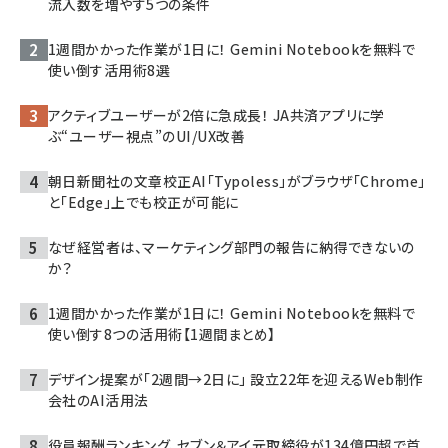
流入数を増やす5つの条件
1週間かかった作業が1日に！ Gemini Notebookを無料で
使い倒す活用術8選
アクティブユーザーが2倍に急成長！ JA共済アプリに学
ぶ“ユーザー視点”のUI/UX改善
朝日新聞社の文章校正AI「Typoless」がブラウザ「Chrome」
と「Edge」上でも校正が可能に
なぜ経営者は、マーケティング部門の報告に納得できないの
か？
1週間かかった作業が1日に！ Gemini Notebookを無料で
使い倒す8つの活用術【1週間まとめ】
デザイン提案が「2週間→2日に」 設立22年を迎えるWeb制作
会社のAI活用法
役員報酬ランキング、セブン＆アイ元取締役が134億円超で首