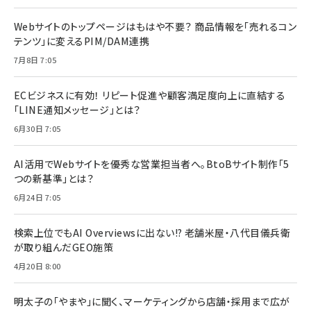
Webサイトのトップページはもはや不要？ 商品情報を「売れるコン
テンツ」に変えるPIM/DAM連携
7月8日 7:05
ECビジネスに有効！ リピート促進や顧客満足度向上に直結する
「LINE通知メッセージ」とは？
6月30日 7:05
AI活用でWebサイトを優秀な営業担当者へ。BtoBサイト制作「5
つの新基準」とは？
6月24日 7:05
検索上位でもAI Overviewsに出ない!? 老舗米屋・八代目儀兵衛
が取り組んだGEO施策
4月20日 8:00
明太子の「やまや」に聞く、マーケティングから店舗・採用まで広が