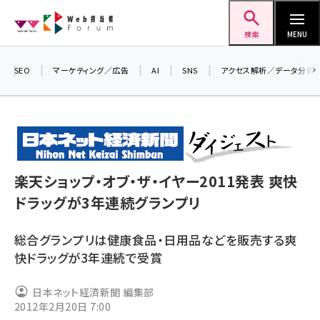
メ
Web担当者Forum
イ
検索
MENU
ン
コ
SEO
マーケティング／広告
AI
SNS
アクセス解析／データ分析
ン
＼
テ
生
ン
る
ツ
2
seo (3536)
に
▼
楽天ショップ・オブ・ザ・イヤー2011発表 爽快
ai (2818)
移
ドラッグが3年連続グランプリ
動
youtube (2444)
総合グランプリは健康食品・日用品などを販売する爽
note (2320)
快ドラッグが3年連続で受賞
セミナー (2313)
日本ネット経済新聞 編集部
z世代 (1629)
2012年2月20日 7:00
meo (1279)