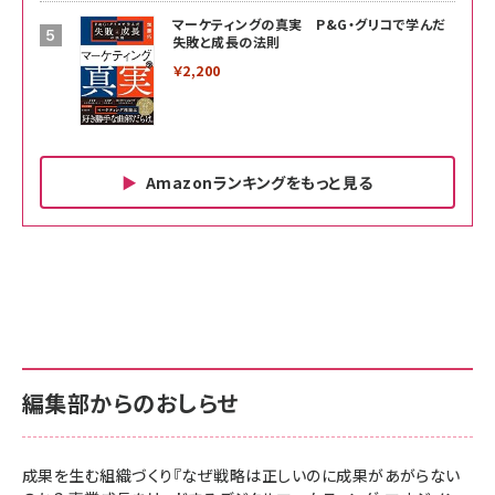
マーケティングの真実 P&G・グリコで学んだ
失敗と成長の法則
￥2,200
Amazonランキングをもっと見る
Amazon ビジネス・経済関連書籍 の売れ筋ランキン
Amazon 家電＆カメラ の売れ筋ランキング
Amazon パソコン・周辺機器 の売れ筋ランキング
グ
更新日時：2026/06/26 19:00
更新日時：2026/06/26 19:00
更新日時：2026/06/26 19:00
anan(アンアン)2026/07/01号 No.2501[魅せる
KIOXIA(キオクシア) 旧東芝メモリ microSD
KIOXIA(キオクシア) 旧東芝メモリ microSD
カラダ2026／宮舘涼太]
128GB UHS-I Class10 (最大読出速度
128GB UHS-I Class10 (最大読出速度
100MB/s) Nintendo Switch動作確認済 国内
100MB/s) Nintendo Switch動作確認済 国内
￥880
サポート正規品 メーカー保証5年 KLMEA128G
サポート正規品 メーカー保証5年 KLMEA128G
￥2,680
￥2,680
編集部からのおしらせ
anan(アンアン)2026/06/24号 No.2500増刊
スペシャルエディション[王道エンタメの矜持／
NIMASO ガラスフィルム iPhone 17 用 保護フィ
Amazon eギフトカード - Amazonロゴ - クラ
BTS]
ルム 強化ガラス 耐衝撃 高透過率 指紋防止 貼りや
シック
すい ガイド枠付き いPhone17 (6.3インチ) 対応
成果を生む組織づくり『なぜ戦略は正しいのに成果があがらない
￥1,100
￥5,000
2枚セット DSP25F1698