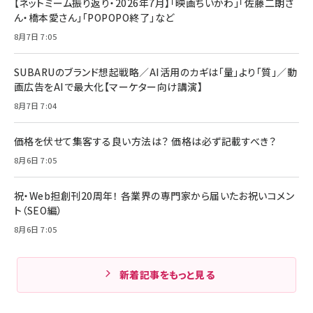
【ネットミーム振り返り・2026年7月】「映画ちいかわ」「佐藤二朗さ
ん・橋本愛さん」「POPOPO終了」など
8月7日 7:05
SUBARUのブランド想起戦略／AI活用のカギは「量」より「質」／動
画広告をAIで最大化【マーケター向け講演】
8月7日 7:04
価格を伏せて集客する良い方法は？ 価格は必ず記載すべき？
8月6日 7:05
祝・Web担創刊20周年！ 各業界の専門家から届いたお祝いコメン
ト（SEO編）
8月6日 7:05
新着記事をもっと見る