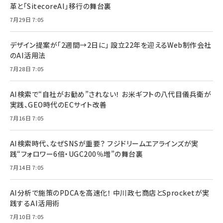
革と「SitecoreAI」移行の舞台裏
7月29日 7:05
デザイン提案が「2週間→2日に」 設立22年を迎えるWeb制作会社
のAI活用法
7月28日 7:05
AI検索で“自社がお勧め”されない！ お米ギフトの八代目儀兵衛が
実践、GEO時代のECサイト改善
7月16日 7:05
AI検索時代、なぜSNSが重要？ フジドリームエアラインズが実
践“フォロワー6倍・UGC200％増”の舞台裏
7月14日 7:05
AI分析で施策のPDCAを高速化！ 中川政七商店とSprocketが実
践するAI活用術
7月10日 7:05