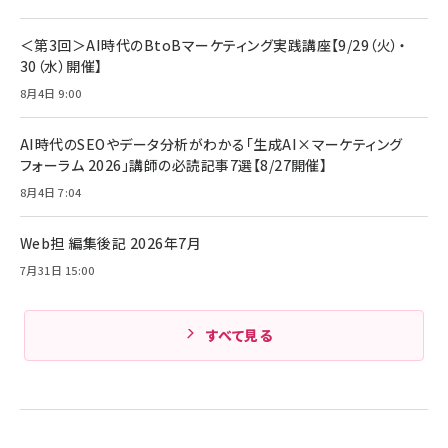
アサヒ飲料 モンスター エナジー 355ml×24本
￥1,870
Anker Soundcore P31i (Bluetooth 6.1) 【完
￥4,192
全ワイヤレスイヤホン/アクティブノイズキャンセリ
＜第3回＞AI時代のBtoBマーケティング実践講座【9/29（火）・
ング/マルチポイント接続 / 最大50時間再生 / PSE
30（水）開催】
組織の成果を最大化する ルールのデザイン
技術基準適合】ブラック
￥5,990
サッポロ 生ビール 黒ラベル 350ml 缶 24本 ビー
8月4日 9:00
￥1,980
ル ケース買い【6/30応募〆切! 黒ラベルビヤセラー
キャンペーン】
Anker PowerLine III Flow USB-C & USB-C
ケーブル Anker絡まないケーブル 240W 結束バン
￥4,857
AI時代のSEOやデータ分析がわかる「生成AI×マーケティング
ド付き USB PD対応 シリコン素材採用 iPhone
フォーラム 2026」講師の必読記事7選【8/27開催】
Amazonランキングをもっと見る
17 / 16 / 15 / Galaxy iPad Pro MacBook
￥1,890
Pro/Air 各種対応 (1.8m ミッドナイトブラック)
8月4日 7:04
Amazonランキングをもっと見る
Web担 編集後記 2026年7月
Amazonランキングをもっと見る
7月31日 15:00
すべて見る