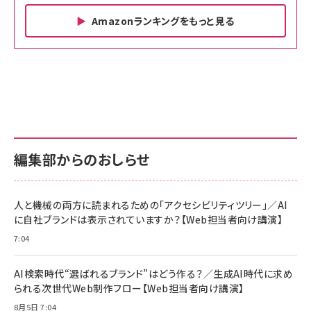
Amazonランキングをもっと見る
Amazon ビジネス・経済関連書籍 の売れ筋ランキン
Amazon 家電＆カメラ の売れ筋ランキング
Amazon パソコン・周辺機器 の売れ筋ランキング
グ
更新日時：2026/06/26 19:00
更新日時：2026/06/26 19:00
更新日時：2026/06/26 19:00
anan(アンアン)2026/07/01号 No.2501[魅せる
KIOXIA(キオクシア) 旧東芝メモリ microSD
KIOXIA(キオクシア) 旧東芝メモリ microSD
カラダ2026／宮舘涼太]
128GB UHS-I Class10 (最大読出速度
128GB UHS-I Class10 (最大読出速度
100MB/s) Nintendo Switch動作確認済 国内
100MB/s) Nintendo Switch動作確認済 国内
￥880
サポート正規品 メーカー保証5年 KLMEA128G
サポート正規品 メーカー保証5年 KLMEA128G
￥2,680
￥2,680
編集部からのおしらせ
anan(アンアン)2026/06/24号 No.2500増刊
スペシャルエディション[王道エンタメの矜持／
NIMASO ガラスフィルム iPhone 17 用 保護フィ
Amazon eギフトカード - Amazonロゴ - クラ
BTS]
ルム 強化ガラス 耐衝撃 高透過率 指紋防止 貼りや
シック
すい ガイド枠付き いPhone17 (6.3インチ) 対応
人と機械の両方に読まれるための「アクセシビリティツリー」／AI
￥1,100
￥5,000
2枚セット DSP25F1698
に自社ブランドは表示されていますか？【Web担当者向け講演】
￥1,599
7:04
anan(アンアン)2026/07/08号 No.2502[2026
Anker PowerLine III Flow USB-C & USB-C
年後半、あなたの恋と運命／山田涼介]
【New】Amazon Fire TV Stick HD | 手軽にスト
ケーブル Anker絡まないケーブル 240W 結束バン
リーミングをはじめよう | ストリーミングメディアプ
ド付き USB PD対応 シリコン素材採用 iPhone
￥880
AI検索時代“選ばれるブランド”はどう作る？／生成AI時代に求め
レイヤー
17 / 16 / 15 / Galaxy iPad Pro MacBook
￥1,890
Pro/Air 各種対応 (1.8m ミッドナイトブラック)
られる次世代Web制作フロー【Web担当者向け講演】
￥6,980
ママ投資家が育休中に１億貯めた株式投資
8月5日 7:04