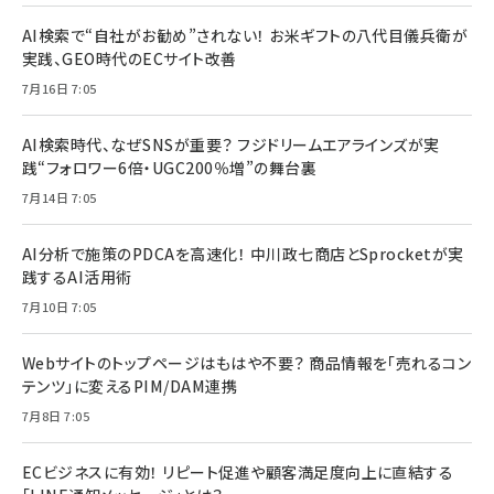
AI検索で“自社がお勧め”されない！ お米ギフトの八代目儀兵衛が
実践、GEO時代のECサイト改善
7月16日 7:05
AI検索時代、なぜSNSが重要？ フジドリームエアラインズが実
践“フォロワー6倍・UGC200％増”の舞台裏
7月14日 7:05
AI分析で施策のPDCAを高速化！ 中川政七商店とSprocketが実
践するAI活用術
7月10日 7:05
Webサイトのトップページはもはや不要？ 商品情報を「売れるコン
テンツ」に変えるPIM/DAM連携
7月8日 7:05
ECビジネスに有効！ リピート促進や顧客満足度向上に直結する