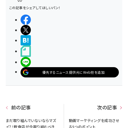
この記事をシェアしてほしいパン！
シェアする
ポストする
>ブクマする
noteで書く
LINEで送る
優先するニュース提供元にWeb担を追加
前の記事
次の記事
まだ取り組んでいないならマズ
動画マーケティングを成功させ
イ？！飲食店が今取り組むべき
る5つのポイント