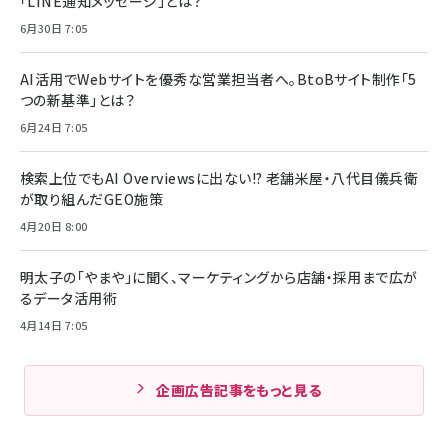
「LINE通知メッセージ」とは？
6月30日 7:05
AI活用でWebサイトを優秀な営業担当者へ。BtoBサイト制作「5
つの新基準」とは？
6月24日 7:05
検索上位でもAI Overviewsに出ない!? 老舗米屋・八代目儀兵衛
が取り組んだGEO施策
4月20日 8:00
明太子の「やまや」に聞く、マーケティングから店舗・採用まで広が
るデータ活用術
4月14日 7:05
企画広告記事をもっと見る