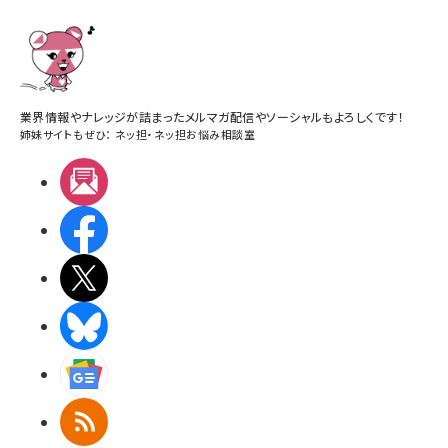
業界情報やナレッジが詰まったメルマガ配信やソーシャルもよろしくです！
姉妹サイトもぜひ：
ネッ担
・
ネッ担お悩み相談室
メルマガ
Facebook
X(エックス)
BlueSky
Googleニュース
RSS