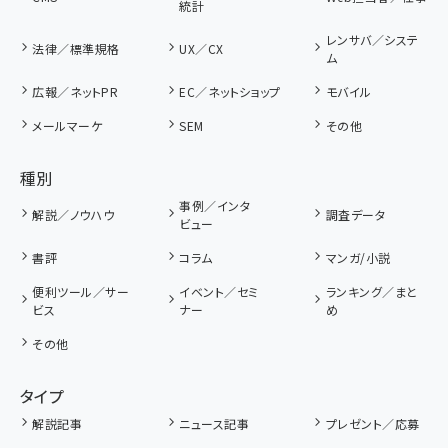
統計
レンサバ／システ
法律／標準規格
UX／CX
ム
広報／ネットPR
EC／ネットショップ
モバイル
メールマーケ
SEM
その他
種別
事例／インタ
解説／ノウハウ
調査データ
ビュー
書評
コラム
マンガ/小説
便利ツール／サー
イベント／セミ
ランキング／まと
ビス
ナー
め
その他
タイプ
解説記事
ニュース記事
プレゼント／応募