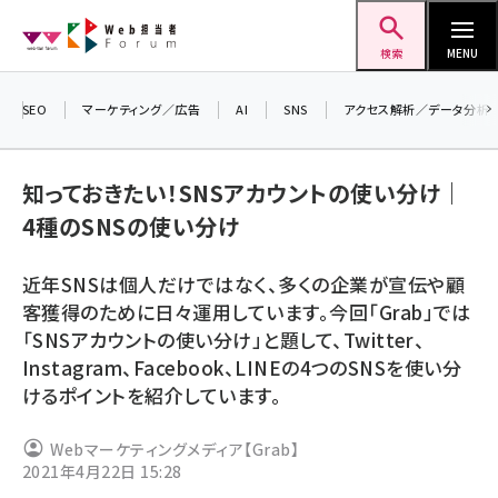
メ
Web担当者Forum
イ
検索
MENU
ン
コ
SEO
マーケティング／広告
AI
SNS
アクセス解析／データ分析
ン
テ
知っておきたい！SNSアカウントの使い分け｜
ン
4種のSNSの使い分け
ツ
seo (3519)
に
近年SNSは個人だけではなく、多くの企業が宣伝や顧
ai (2801)
移
客獲得のために日々運用しています。今回「Grab」では
動
youtube (2425)
「SNSアカウントの使い分け」と題して、Twitter、
Instagram、Facebook、LINEの4つのSNSを使い分
note (2310)
けるポイントを紹介しています。
セミナー (2301)
Webマーケティングメディア【Grab】
z世代 (1620)
2021年4月22日 15:28
meo (1274)