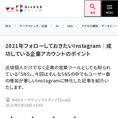
メ
Web担当者Forum
イ
検索
MENU
ン
コ
SEO
マーケティング／広告
AI
SNS
アクセス解析／データ分析
ン
＼
テ
生
2021年フォローしておきたいInstagram｜成
ン
る
功している企業アカウントのポイント
ツ
2
seo (3528)
に
▼
近頃個人だけでなく企業の営業ツールとしても知られ
ai (2811)
移
ている「SNS」。今回はそんなSNSの中でもユーザー数
動
youtube (2439)
の増加が著しいInstagramに特化した記事を紹介い
たします。
note (2315)
セミナー (2308)
Webマーケティングメディア【Grab】
2021年5月19日 10:43
z世代 (1623)
meo (1277)