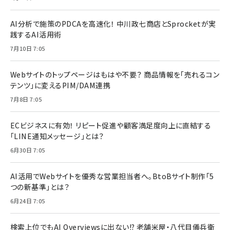
AI分析で施策のPDCAを高速化！ 中川政七商店とSprocketが実
践するAI活用術
7月10日 7:05
Webサイトのトップページはもはや不要？ 商品情報を「売れるコン
テンツ」に変えるPIM/DAM連携
7月8日 7:05
ECビジネスに有効！ リピート促進や顧客満足度向上に直結する
「LINE通知メッセージ」とは？
6月30日 7:05
AI活用でWebサイトを優秀な営業担当者へ。BtoBサイト制作「5
つの新基準」とは？
6月24日 7:05
検索上位でもAI Overviewsに出ない!? 老舗米屋・八代目儀兵衛