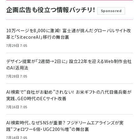
企画広告も役立つ情報バッチリ！
Sponsored
10万ページを8,000に激減！ 富士通が挑んだグローバルサイト改
革と「SitecoreAI」移行の舞台裏
7月29日 7:05
デザイン提案が「2週間→2日に」 設立22年を迎えるWeb制作会社
のAI活用法
7月28日 7:05
AI検索で“自社がお勧め”されない！ お米ギフトの八代目儀兵衛が
実践、GEO時代のECサイト改善
7月16日 7:05
AI検索時代、なぜSNSが重要？ フジドリームエアラインズが実
践“フォロワー6倍・UGC200％増”の舞台裏
7月14日 7:05