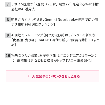
デザイン提案が「2週間→2日に」 設立22年を迎えるWeb制作
会社のAI活用法
明日からすぐに使える、Gemini Notebookを無料で使い倒
す活用術8選【週間ランキング】
AI回答のフレーミング（見せ方・提示）は、デジタルの新たな
「商品棚・売り場」――ChatGPT時代の新しい購買行動【SEOまと
め】
将来なりたい職業、男子中学生はITエンジニアが5位→1位
に！ 高校生は男女とも公務員がトップ【ソニー生命調べ】
人気記事ランキングをもっと見る