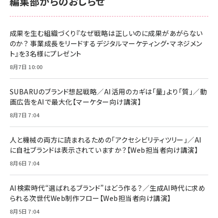
編集部からのおしらせ
anan(アンアン)2026/06/24号 No.2500増刊
スペシャルエディション[王道エンタメの矜持／
NIMASO ガラスフィルム iPhone 17 用 保護フィ
Amazon eギフトカード - Amazonロゴ - クラ
BTS]
ルム 強化ガラス 耐衝撃 高透過率 指紋防止 貼りや
シック
すい ガイド枠付き いPhone17 (6.3インチ) 対応
成果を生む組織づくり『なぜ戦略は正しいのに成果があがらない
￥1,100
￥5,000
2枚セット DSP25F1698
のか？ 事業成長をリードするデジタルマーケティング・マネジメン
￥1,599
ト』を3名様にプレゼント
anan(アンアン)2026/07/08号 No.2502[2026
Anker PowerLine III Flow USB-C & USB-C
年後半、あなたの恋と運命／山田涼介]
【New】Amazon Fire TV Stick HD | 手軽にスト
ケーブル Anker絡まないケーブル 240W 結束バン
8月7日 10:00
リーミングをはじめよう | ストリーミングメディアプ
ド付き USB PD対応 シリコン素材採用 iPhone
￥880
レイヤー
17 / 16 / 15 / Galaxy iPad Pro MacBook
￥1,890
Pro/Air 各種対応 (1.8m ミッドナイトブラック)
SUBARUのブランド想起戦略／AI活用のカギは「量」より「質」／動
￥6,980
画広告をAIで最大化【マーケター向け講演】
ママ投資家が育休中に１億貯めた株式投資
アサヒ飲料 モンスター エナジー 355ml×24本
￥1,870
8月7日 7:04
Anker Soundcore P31i (Bluetooth 6.1) 【完
￥4,192
全ワイヤレスイヤホン/アクティブノイズキャンセリ
ング/マルチポイント接続 / 最大50時間再生 / PSE
人と機械の両方に読まれるための「アクセシビリティツリー」／AI
組織の成果を最大化する ルールのデザイン
技術基準適合】ブラック
￥5,990
サッポロ 生ビール 黒ラベル 350ml 缶 24本 ビー
に自社ブランドは表示されていますか？【Web担当者向け講演】
￥1,980
ル ケース買い【6/30応募〆切! 黒ラベルビヤセラー
8月6日 7:04
キャンペーン】
Anker PowerLine III Flow USB-C & USB-C
ケーブル Anker絡まないケーブル 240W 結束バン
￥4,857
ド付き USB PD対応 シリコン素材採用 iPhone
AI検索時代“選ばれるブランド”はどう作る？／生成AI時代に求め
Amazonランキングをもっと見る
17 / 16 / 15 / Galaxy iPad Pro MacBook
￥1,890
られる次世代Web制作フロー【Web担当者向け講演】
Pro/Air 各種対応 (1.8m ミッドナイトブラック)
Amazonランキングをもっと見る
8月5日 7:04