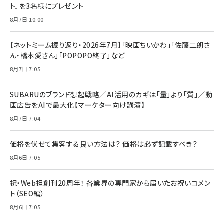
ト』を3名様にプレゼント
8月7日 10:00
【ネットミーム振り返り・2026年7月】「映画ちいかわ」「佐藤二朗さ
ん・橋本愛さん」「POPOPO終了」など
8月7日 7:05
SUBARUのブランド想起戦略／AI活用のカギは「量」より「質」／動
画広告をAIで最大化【マーケター向け講演】
8月7日 7:04
価格を伏せて集客する良い方法は？ 価格は必ず記載すべき？
8月6日 7:05
祝・Web担創刊20周年！ 各業界の専門家から届いたお祝いコメン
ト（SEO編）
8月6日 7:05