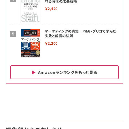
れる時代の成長戦略
￥2,420
マーケティングの真実 P&G・グリコで学んだ
失敗と成長の法則
￥2,200
Amazonランキングをもっと見る
Amazon ビジネス・経済関連書籍 の売れ筋ランキン
Amazon 家電＆カメラ の売れ筋ランキング
Amazon パソコン・周辺機器 の売れ筋ランキング
グ
更新日時：2026/06/26 19:00
更新日時：2026/06/26 19:00
更新日時：2026/06/26 19:00
anan(アンアン)2026/07/01号 No.2501[魅せる
KIOXIA(キオクシア) 旧東芝メモリ microSD
KIOXIA(キオクシア) 旧東芝メモリ microSD
カラダ2026／宮舘涼太]
128GB UHS-I Class10 (最大読出速度
128GB UHS-I Class10 (最大読出速度
100MB/s) Nintendo Switch動作確認済 国内
100MB/s) Nintendo Switch動作確認済 国内
￥880
サポート正規品 メーカー保証5年 KLMEA128G
サポート正規品 メーカー保証5年 KLMEA128G
￥2,680
￥2,680