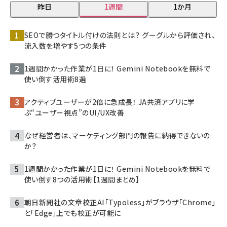
昨日
1週間
1か月
SEOで勝つタイトル付けの法則とは？ グーグルから評価され、
流入数を増やす5つの条件
1週間かかった作業が1日に！ Gemini Notebookを無料で
使い倒す活用術8選
アクティブユーザーが2倍に急成長！ JA共済アプリに学
ぶ“ユーザー視点”のUI/UX改善
なぜ経営者は、マーケティング部門の報告に納得できないの
か？
1週間かかった作業が1日に！ Gemini Notebookを無料で
使い倒す8つの活用術【1週間まとめ】
朝日新聞社の文章校正AI「Typoless」がブラウザ「Chrome」
と「Edge」上でも校正が可能に