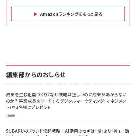
Amazonランキングをもっと見る
Amazon ビジネス・経済関連書籍 の売れ筋ランキン
Amazon 家電＆カメラ の売れ筋ランキング
Amazon パソコン・周辺機器 の売れ筋ランキング
グ
更新日時：2026/06/26 19:00
更新日時：2026/06/26 19:00
更新日時：2026/06/26 19:00
anan(アンアン)2026/07/01号 No.2501[魅せる
KIOXIA(キオクシア) 旧東芝メモリ microSD
KIOXIA(キオクシア) 旧東芝メモリ microSD
カラダ2026／宮舘涼太]
128GB UHS-I Class10 (最大読出速度
128GB UHS-I Class10 (最大読出速度
100MB/s) Nintendo Switch動作確認済 国内
100MB/s) Nintendo Switch動作確認済 国内
￥880
サポート正規品 メーカー保証5年 KLMEA128G
サポート正規品 メーカー保証5年 KLMEA128G
￥2,680
￥2,680
編集部からのおしらせ
anan(アンアン)2026/06/24号 No.2500増刊
スペシャルエディション[王道エンタメの矜持／
NIMASO ガラスフィルム iPhone 17 用 保護フィ
Amazon eギフトカード - Amazonロゴ - クラ
BTS]
ルム 強化ガラス 耐衝撃 高透過率 指紋防止 貼りや
シック
すい ガイド枠付き いPhone17 (6.3インチ) 対応
成果を生む組織づくり『なぜ戦略は正しいのに成果があがらない
￥1,100
￥5,000
2枚セット DSP25F1698
のか？ 事業成長をリードするデジタルマーケティング・マネジメン
￥1,599
ト』を3名様にプレゼント
anan(アンアン)2026/07/08号 No.2502[2026
Anker PowerLine III Flow USB-C & USB-C
年後半、あなたの恋と運命／山田涼介]
【New】Amazon Fire TV Stick HD | 手軽にスト
ケーブル Anker絡まないケーブル 240W 結束バン
10:00
リーミングをはじめよう | ストリーミングメディアプ
ド付き USB PD対応 シリコン素材採用 iPhone
￥880
レイヤー
17 / 16 / 15 / Galaxy iPad Pro MacBook
￥1,890
Pro/Air 各種対応 (1.8m ミッドナイトブラック)
SUBARUのブランド想起戦略／AI活用のカギは「量」より「質」／動
￥6,980