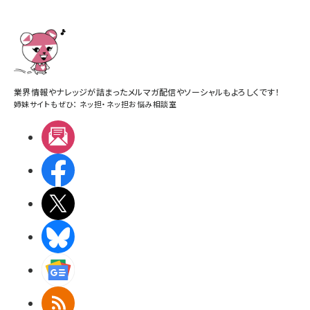
業界情報やナレッジが詰まったメルマガ配信やソーシャルもよろしくです！
姉妹サイトもぜひ：
ネッ担
・
ネッ担お悩み相談室
メルマガ
Facebook
X(エックス)
BlueSky
Googleニュース
RSS