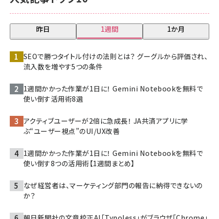
昨日
1週間
1か月
SEOで勝つタイトル付けの法則とは？ グーグルから評価され、
流入数を増やす5つの条件
1週間かかった作業が1日に！ Gemini Notebookを無料で
使い倒す活用術8選
アクティブユーザーが2倍に急成長！ JA共済アプリに学
ぶ“ユーザー視点”のUI/UX改善
1週間かかった作業が1日に！ Gemini Notebookを無料で
使い倒す8つの活用術【1週間まとめ】
なぜ経営者は、マーケティング部門の報告に納得できないの
か？
朝日新聞社の文章校正AI「Typoless」がブラウザ「Chrome」