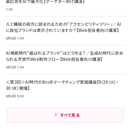
画広告をAIで最大化【マーケター向け講演】
ママ投資家が育休中に１億貯めた株式投資
アサヒ飲料 モンスター エナジー 355ml×24本
￥1,870
7:04
Anker Soundcore P31i (Bluetooth 6.1) 【完
￥4,192
全ワイヤレスイヤホン/アクティブノイズキャンセリ
ング/マルチポイント接続 / 最大50時間再生 / PSE
人と機械の両方に読まれるための「アクセシビリティツリー」／AI
組織の成果を最大化する ルールのデザイン
技術基準適合】ブラック
￥5,990
サッポロ 生ビール 黒ラベル 350ml 缶 24本 ビー
に自社ブランドは表示されていますか？【Web担当者向け講演】
￥1,980
ル ケース買い【6/30応募〆切! 黒ラベルビヤセラー
8月6日 7:04
キャンペーン】
Anker PowerLine III Flow USB-C & USB-C
ケーブル Anker絡まないケーブル 240W 結束バン
￥4,857
ド付き USB PD対応 シリコン素材採用 iPhone
AI検索時代“選ばれるブランド”はどう作る？／生成AI時代に求め
Amazonランキングをもっと見る
17 / 16 / 15 / Galaxy iPad Pro MacBook
￥1,890
られる次世代Web制作フロー【Web担当者向け講演】
Pro/Air 各種対応 (1.8m ミッドナイトブラック)
Amazonランキングをもっと見る
8月5日 7:04
Amazonランキングをもっと見る
＜第3回＞AI時代のBtoBマーケティング実践講座【9/29（火）・
30（水）開催】
8月4日 9:00
すべて見る