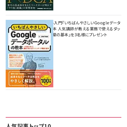
無料BIツール入門『いちばんやさしいGoogleデータ
ポータルの教本 人気講師が教える業務で使えるダッ
シュボード構築の基本』を3名様にプレゼント
7月31日 10:00
人気記事トップ10