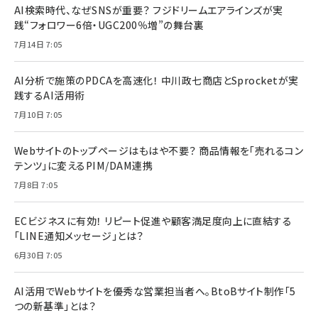
AI検索時代、なぜSNSが重要？ フジドリームエアラインズが実
践“フォロワー6倍・UGC200％増”の舞台裏
7月14日 7:05
AI分析で施策のPDCAを高速化！ 中川政七商店とSprocketが実
践するAI活用術
7月10日 7:05
Webサイトのトップページはもはや不要？ 商品情報を「売れるコン
テンツ」に変えるPIM/DAM連携
7月8日 7:05
ECビジネスに有効！ リピート促進や顧客満足度向上に直結する
「LINE通知メッセージ」とは？
6月30日 7:05
AI活用でWebサイトを優秀な営業担当者へ。BtoBサイト制作「5
つの新基準」とは？