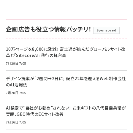
企画広告も役立つ情報バッチリ！
Sponsored
10万ページを8,000に激減！ 富士通が挑んだグローバルサイト改
革と「SitecoreAI」移行の舞台裏
7月29日 7:05
デザイン提案が「2週間→2日に」 設立22年を迎えるWeb制作会社
のAI活用法
7月28日 7:05
AI検索で“自社がお勧め”されない！ お米ギフトの八代目儀兵衛が
実践、GEO時代のECサイト改善
7月16日 7:05