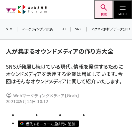
メ
Web担当者Forum
イ
検索
MENU
ン
コ
SEO
マーケティング／広告
AI
SNS
アクセス解析／データ分析
＼ 
ン
7月
テ
人が集まるオウンドメディアの作り方大全
差し
ン
▼ア
ツ
SNSが発展し続けている現代、情報を発信するために
seo (3523)
に
オウンドメディアを活用する企業は増加しています。今
ai (2804)
移
回はそんなオウンドメディアに関して紹介いたします。
動
youtube (2429)
Webマーケティングメディア【Grab】
note (2312)
2021年5月14日 10:12
セミナー (2303)
z世代 (1622)
優先するニュース提供元に追加
meo (1275)