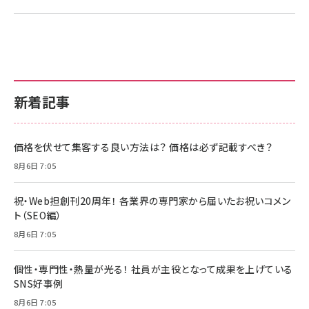
新着記事
価格を伏せて集客する良い方法は？ 価格は必ず記載すべき？
8月6日 7:05
祝・Web担創刊20周年！ 各業界の専門家から届いたお祝いコメン
ト（SEO編）
8月6日 7:05
個性・専門性・熱量が光る！ 社員が主役となって成果を上げている
SNS好事例
8月6日 7:05