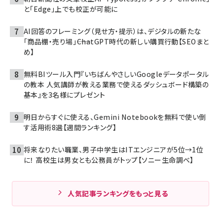
と「Edge」上でも校正が可能に
AI回答のフレーミング（見せ方・提示）は、デジタルの新たな
「商品棚・売り場」――ChatGPT時代の新しい購買行動【SEOまと
め】
無料BIツール入門『いちばんやさしいGoogleデータポータル
の教本 人気講師が教える業務で使えるダッシュボード構築の
基本』を3名様にプレゼント
明日からすぐに使える、Gemini Notebookを無料で使い倒
す活用術8選【週間ランキング】
将来なりたい職業、男子中学生はITエンジニアが5位→1位
に！ 高校生は男女とも公務員がトップ【ソニー生命調べ】
人気記事ランキングをもっと見る