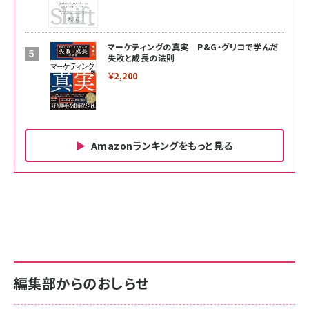
マーケティングの真実 P&G・グリコで学んだ
失敗と成長の法則
￥2,200
Amazonランキングをもっと見る
Amazon ビジネス・経済関連書籍 の売れ筋ランキン
Amazon 家電＆カメラ の売れ筋ランキング
Amazon パソコン・周辺機器 の売れ筋ランキング
グ
更新日時：2026/06/26 19:00
更新日時：2026/06/26 19:00
更新日時：2026/06/26 19:00
anan(アンアン)2026/07/01号 No.2501[魅せる
KIOXIA(キオクシア) 旧東芝メモリ microSD
KIOXIA(キオクシア) 旧東芝メモリ microSD
カラダ2026／宮舘涼太]
128GB UHS-I Class10 (最大読出速度
128GB UHS-I Class10 (最大読出速度
100MB/s) Nintendo Switch動作確認済 国内
100MB/s) Nintendo Switch動作確認済 国内
￥880
サポート正規品 メーカー保証5年 KLMEA128G
サポート正規品 メーカー保証5年 KLMEA128G
￥2,680
￥2,680
編集部からのおしらせ
anan(アンアン)2026/06/24号 No.2500増刊
スペシャルエディション[王道エンタメの矜持／
NIMASO ガラスフィルム iPhone 17 用 保護フィ
Amazon eギフトカード - Amazonロゴ - クラ