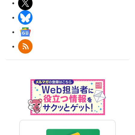
X(エックス)
BlueSky
Googleニュース
RSS