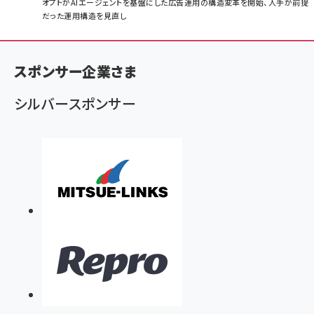
パ
オプトがAIエージェントを基盤にした広告運用の構造変革を開始、人手が前提
だった運用構造を見直し
ン
く
ず
スポンサー企業さま
シルバースポンサー