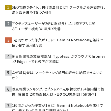
SEOで勝つタイトル付けの法則とは？ グーグルから評価され、
流入数を増やす5つの条件
アクティブユーザーが2倍に急成長！ JA共済アプリに学
ぶ“ユーザー視点”のUI/UX改善
1週間かかった作業が1日に！ Gemini Notebookを無料で
使い倒す活用術8選
朝日新聞社の文章校正AI「Typoless」がブラウザ「Chrome」
と「Edge」上でも校正が可能に
なぜ経営者は、マーケティング部門の報告に納得できないの
か？
役員報酬ランキング、セブン＆アイ元取締役が134億円超で首
位！ 従業員との格差最大はトヨタの100.9倍【TSR調べ】
1週間かかった作業が1日に！ Gemini Notebookを無料で
使い倒す8つの活用術【1週間まとめ】