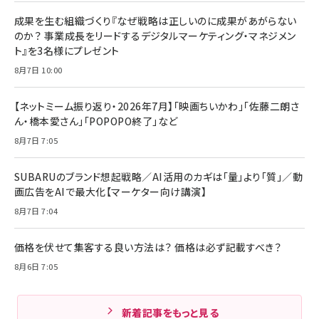
成果を生む組織づくり『なぜ戦略は正しいのに成果があがらない
のか？ 事業成長をリードするデジタルマーケティング・マネジメン
ト』を3名様にプレゼント
8月7日 10:00
【ネットミーム振り返り・2026年7月】「映画ちいかわ」「佐藤二朗さ
ん・橋本愛さん」「POPOPO終了」など
8月7日 7:05
SUBARUのブランド想起戦略／AI活用のカギは「量」より「質」／動
画広告をAIで最大化【マーケター向け講演】
8月7日 7:04
価格を伏せて集客する良い方法は？ 価格は必ず記載すべき？
8月6日 7:05
新着記事をもっと見る