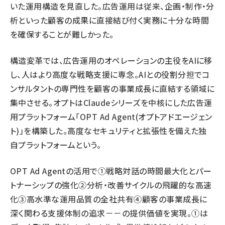
いた運用構造を見直した。広告運用は従来、企画・制作・分
析といった顧客の成果に直接結び付く実務に十分な時間
を確保することが難しかった。
構造変革では、広告運用のオペレーションの主役をAIに移
し、人はより高度な戦略支援に専念。AIとの役割分担でコ
ンサルタントの専門性を顧客の事業成長に直結する領域に
集中させる。オプトはClaudeシリーズを中核にした広告運
用プラットフォーム「OPT Ad Agent(オプトアドエージェン
ト)」を構築した。高度なセキュリティと拡張性を備えた独
自プラットフォームという。
OPT Ad Agentの活用で①戦略対話の時間最大化とパー
トナーシップの強化②分析・改善サイクルの飛躍的な高速
化③高水準な運用品質の全社共有④顧客の事業成長に
深く関わる支援体制の追求－－の提供価値を実現。①は