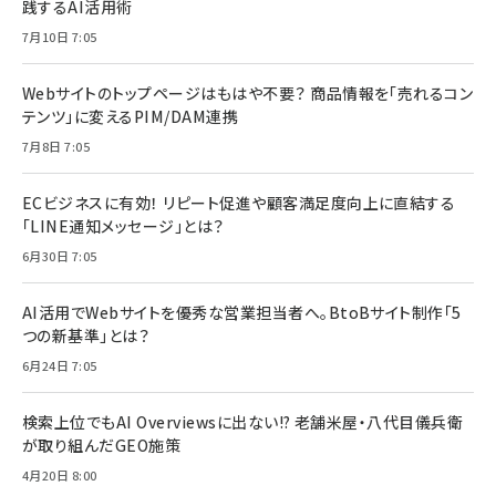
践するAI活用術
7月10日 7:05
Webサイトのトップページはもはや不要？ 商品情報を「売れるコン
テンツ」に変えるPIM/DAM連携
7月8日 7:05
ECビジネスに有効！ リピート促進や顧客満足度向上に直結する
「LINE通知メッセージ」とは？
6月30日 7:05
AI活用でWebサイトを優秀な営業担当者へ。BtoBサイト制作「5
つの新基準」とは？
6月24日 7:05
検索上位でもAI Overviewsに出ない!? 老舗米屋・八代目儀兵衛
が取り組んだGEO施策
4月20日 8:00