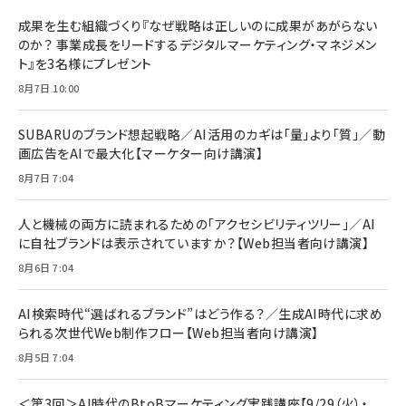
BTS]
ルム 強化ガラス 耐衝撃 高透過率 指紋防止 貼りや
シック
すい ガイド枠付き いPhone17 (6.3インチ) 対応
成果を生む組織づくり『なぜ戦略は正しいのに成果があがらない
￥1,100
￥5,000
2枚セット DSP25F1698
のか？ 事業成長をリードするデジタルマーケティング・マネジメン
￥1,599
ト』を3名様にプレゼント
anan(アンアン)2026/07/08号 No.2502[2026
Anker PowerLine III Flow USB-C & USB-C
年後半、あなたの恋と運命／山田涼介]
【New】Amazon Fire TV Stick HD | 手軽にスト
ケーブル Anker絡まないケーブル 240W 結束バン
8月7日 10:00
リーミングをはじめよう | ストリーミングメディアプ
ド付き USB PD対応 シリコン素材採用 iPhone
￥880
レイヤー
17 / 16 / 15 / Galaxy iPad Pro MacBook
￥1,890
Pro/Air 各種対応 (1.8m ミッドナイトブラック)
SUBARUのブランド想起戦略／AI活用のカギは「量」より「質」／動
￥6,980
画広告をAIで最大化【マーケター向け講演】
ママ投資家が育休中に１億貯めた株式投資
アサヒ飲料 モンスター エナジー 355ml×24本
￥1,870
8月7日 7:04
Anker Soundcore P31i (Bluetooth 6.1) 【完
￥4,192
全ワイヤレスイヤホン/アクティブノイズキャンセリ
ング/マルチポイント接続 / 最大50時間再生 / PSE
人と機械の両方に読まれるための「アクセシビリティツリー」／AI
組織の成果を最大化する ルールのデザイン
技術基準適合】ブラック
￥5,990
サッポロ 生ビール 黒ラベル 350ml 缶 24本 ビー
に自社ブランドは表示されていますか？【Web担当者向け講演】
￥1,980
ル ケース買い【6/30応募〆切! 黒ラベルビヤセラー
8月6日 7:04
キャンペーン】
Anker PowerLine III Flow USB-C & USB-C
ケーブル Anker絡まないケーブル 240W 結束バン
￥4,857
ド付き USB PD対応 シリコン素材採用 iPhone
AI検索時代“選ばれるブランド”はどう作る？／生成AI時代に求め
Amazonランキングをもっと見る
17 / 16 / 15 / Galaxy iPad Pro MacBook
￥1,890
られる次世代Web制作フロー【Web担当者向け講演】
Pro/Air 各種対応 (1.8m ミッドナイトブラック)
Amazonランキングをもっと見る
8月5日 7:04
Amazonランキングをもっと見る
＜第3回＞AI時代のBtoBマーケティング実践講座【9/29（火）・