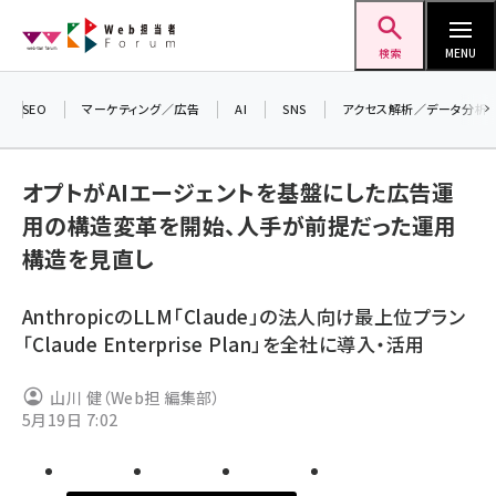
メ
Web担当者Forum
イ
検索
MENU
ン
コ
SEO
マーケティング／広告
AI
SNS
アクセス解析／データ分析
＼ 
ン
生成
テ
オプトがAIエージェントを基盤にした広告運
るセ
ン
用の構造変革を開始、人手が前提だった運用
20
ツ
seo (3541)
構造を見直し
▼申
に
ai (2827)
移
AnthropicのLLM「Claude」の法人向け最上位プラン
動
youtube (2449)
「Claude Enterprise Plan」を全社に導入・活用
note (2323)
山川 健（Web担 編集部）
セミナー (2318)
5月19日 7:02
z世代 (1632)
meo (1282)