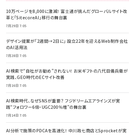
10万ページを8,000に激減！ 富士通が挑んだグローバルサイト改
革と「SitecoreAI」移行の舞台裏
7月29日 7:05
デザイン提案が「2週間→2日に」 設立22年を迎えるWeb制作会社
のAI活用法
7月28日 7:05
AI検索で“自社がお勧め”されない！ お米ギフトの八代目儀兵衛が
実践、GEO時代のECサイト改善
7月16日 7:05
AI検索時代、なぜSNSが重要？ フジドリームエアラインズが実
践“フォロワー6倍・UGC200％増”の舞台裏
7月14日 7:05
AI分析で施策のPDCAを高速化！ 中川政七商店とSprocketが実