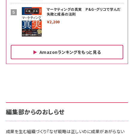
マーケティングの真実 P&G・グリコで学んだ
失敗と成長の法則
￥2,200
Amazonランキングをもっと見る
Amazon ビジネス・経済関連書籍 の売れ筋ランキン
Amazon 家電＆カメラ の売れ筋ランキング
Amazon パソコン・周辺機器 の売れ筋ランキング
グ
更新日時：2026/06/26 19:00
更新日時：2026/06/26 19:00
更新日時：2026/06/26 19:00
anan(アンアン)2026/07/01号 No.2501[魅せる
KIOXIA(キオクシア) 旧東芝メモリ microSD
KIOXIA(キオクシア) 旧東芝メモリ microSD
カラダ2026／宮舘涼太]
128GB UHS-I Class10 (最大読出速度
128GB UHS-I Class10 (最大読出速度
100MB/s) Nintendo Switch動作確認済 国内
100MB/s) Nintendo Switch動作確認済 国内
￥880
サポート正規品 メーカー保証5年 KLMEA128G
サポート正規品 メーカー保証5年 KLMEA128G
￥2,680
￥2,680
編集部からのおしらせ
anan(アンアン)2026/06/24号 No.2500増刊
スペシャルエディション[王道エンタメの矜持／
NIMASO ガラスフィルム iPhone 17 用 保護フィ
Amazon eギフトカード - Amazonロゴ - クラ
BTS]
ルム 強化ガラス 耐衝撃 高透過率 指紋防止 貼りや
シック
すい ガイド枠付き いPhone17 (6.3インチ) 対応
成果を生む組織づくり『なぜ戦略は正しいのに成果があがらない
￥1,100
￥5,000