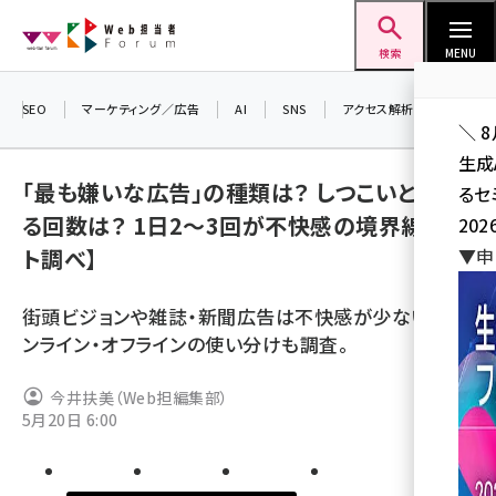
メ
Web担当者Forum
イ
検索
MENU
ン
コ
SEO
マーケティング／広告
AI
SNS
アクセス解析／データ分析
＼ 
ン
生成
テ
「最も嫌いな広告」の種類は？ しつこいと感じ
るセ
ン
る回数は？ 1日2〜3回が不快感の境界線【ア
202
ツ
seo (3526)
ト調べ】
▼申
に
ai (2807)
移
街頭ビジョンや雑誌・新聞広告は不快感が少ない？ オ
動
youtube (2434)
ンライン・オフラインの使い分けも調査。
note (2312)
今井扶美（Web担編集部）
セミナー (2307)
5月20日 6:00
z世代 (1622)
meo (1275)