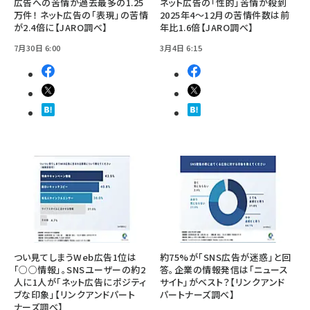
広告への苦情が過去最多の1.25
ネット広告の「性的」苦情が殺到
万件！ ネット広告の「表現」の苦情
2025年4～12月の苦情件数は前
が2.4倍に【JARO調べ】
年比1.6倍【JARO調べ】
7月30日 6:00
3月4日 6:15
つい見てしまうWeb広告1位は
約75%が「SNS広告が迷惑」と回
「○○情報」。SNSユーザーの約2
答。企業の情報発信は「ニュース
人に1人が「ネット広告にポジティ
サイト」がベスト？【リンクアンド
ブな印象」【リンクアンドパート
パートナーズ調べ】
ナーズ調べ】