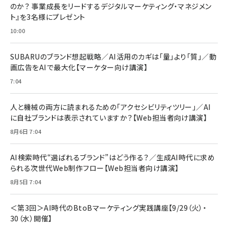
2枚セット DSP25F1698
のか？ 事業成長をリードするデジタルマーケティング・マネジメン
￥1,599
ト』を3名様にプレゼント
anan(アンアン)2026/07/08号 No.2502[2026
Anker PowerLine III Flow USB-C & USB-C
年後半、あなたの恋と運命／山田涼介]
【New】Amazon Fire TV Stick HD | 手軽にスト
ケーブル Anker絡まないケーブル 240W 結束バン
10:00
リーミングをはじめよう | ストリーミングメディアプ
ド付き USB PD対応 シリコン素材採用 iPhone
￥880
レイヤー
17 / 16 / 15 / Galaxy iPad Pro MacBook
￥1,890
Pro/Air 各種対応 (1.8m ミッドナイトブラック)
SUBARUのブランド想起戦略／AI活用のカギは「量」より「質」／動
￥6,980
画広告をAIで最大化【マーケター向け講演】
ママ投資家が育休中に１億貯めた株式投資
アサヒ飲料 モンスター エナジー 355ml×24本
￥1,870
7:04
Anker Soundcore P31i (Bluetooth 6.1) 【完
￥4,192
全ワイヤレスイヤホン/アクティブノイズキャンセリ
ング/マルチポイント接続 / 最大50時間再生 / PSE
人と機械の両方に読まれるための「アクセシビリティツリー」／AI
組織の成果を最大化する ルールのデザイン
技術基準適合】ブラック
￥5,990
サッポロ 生ビール 黒ラベル 350ml 缶 24本 ビー
に自社ブランドは表示されていますか？【Web担当者向け講演】
￥1,980
ル ケース買い【6/30応募〆切! 黒ラベルビヤセラー
8月6日 7:04
キャンペーン】
Anker PowerLine III Flow USB-C & USB-C
ケーブル Anker絡まないケーブル 240W 結束バン
￥4,857
ド付き USB PD対応 シリコン素材採用 iPhone
AI検索時代“選ばれるブランド”はどう作る？／生成AI時代に求め
Amazonランキングをもっと見る
17 / 16 / 15 / Galaxy iPad Pro MacBook
￥1,890
られる次世代Web制作フロー【Web担当者向け講演】
Pro/Air 各種対応 (1.8m ミッドナイトブラック)
Amazonランキングをもっと見る
8月5日 7:04
Amazonランキングをもっと見る
＜第3回＞AI時代のBtoBマーケティング実践講座【9/29（火）・
30（水）開催】