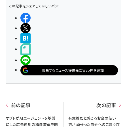
この記事をシェアしてほしいパン！
シェアする
ポストする
>ブクマする
noteで書く
LINEで送る
優先するニュース提供元にWeb担を追加
前の記事
次の記事
オプトがAIエージェントを基盤
有意義だと感じるお金の使い
にした広告運用の構造変革を開
方、「頑張った自分へのごほうび