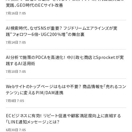
実践、GEO時代のECサイト改善
7月16日 7:05
AI検索時代、なぜSNSが重要？ フジドリームエアラインズが実
践“フォロワー6倍・UGC200％増”の舞台裏
7月14日 7:05
AI分析で施策のPDCAを高速化！ 中川政七商店とSprocketが実
践するAI活用術
7月10日 7:05
Webサイトのトップページはもはや不要？ 商品情報を「売れるコン
テンツ」に変えるPIM/DAM連携
7月8日 7:05
ECビジネスに有効！ リピート促進や顧客満足度向上に直結する
「LINE通知メッセージ」とは？
6月30日 7:05