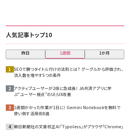
人気記事トップ10
昨日
1週間
1か月
SEOで勝つタイトル付けの法則とは？ グーグルから評価され、
流入数を増やす5つの条件
アクティブユーザーが2倍に急成長！ JA共済アプリに学
ぶ“ユーザー視点”のUI/UX改善
1週間かかった作業が1日に！ Gemini Notebookを無料で
使い倒す活用術8選
朝日新聞社の文章校正AI「Typoless」がブラウザ「Chrome」