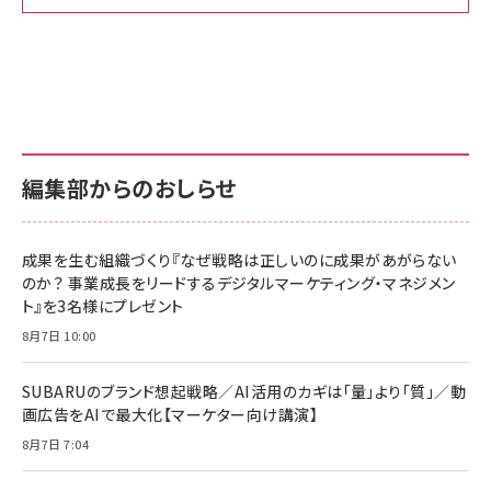
Amazon ビジネス・経済関連書籍 の売れ筋ランキン
Amazon 家電＆カメラ の売れ筋ランキング
Amazon パソコン・周辺機器 の売れ筋ランキング
グ
更新日時：2026/06/26 19:00
更新日時：2026/06/26 19:00
更新日時：2026/06/26 19:00
anan(アンアン)2026/07/01号 No.2501[魅せる
KIOXIA(キオクシア) 旧東芝メモリ microSD
KIOXIA(キオクシア) 旧東芝メモリ microSD
カラダ2026／宮舘涼太]
128GB UHS-I Class10 (最大読出速度
128GB UHS-I Class10 (最大読出速度
100MB/s) Nintendo Switch動作確認済 国内
100MB/s) Nintendo Switch動作確認済 国内
￥880
サポート正規品 メーカー保証5年 KLMEA128G
サポート正規品 メーカー保証5年 KLMEA128G
￥2,680
￥2,680
編集部からのおしらせ
anan(アンアン)2026/06/24号 No.2500増刊
スペシャルエディション[王道エンタメの矜持／
NIMASO ガラスフィルム iPhone 17 用 保護フィ
Amazon eギフトカード - Amazonロゴ - クラ
BTS]
ルム 強化ガラス 耐衝撃 高透過率 指紋防止 貼りや
シック
すい ガイド枠付き いPhone17 (6.3インチ) 対応
成果を生む組織づくり『なぜ戦略は正しいのに成果があがらない
￥1,100
￥5,000
2枚セット DSP25F1698
のか？ 事業成長をリードするデジタルマーケティング・マネジメン
￥1,599
ト』を3名様にプレゼント
anan(アンアン)2026/07/08号 No.2502[2026
Anker PowerLine III Flow USB-C & USB-C
年後半、あなたの恋と運命／山田涼介]
【New】Amazon Fire TV Stick HD | 手軽にスト
ケーブル Anker絡まないケーブル 240W 結束バン
8月7日 10:00
リーミングをはじめよう | ストリーミングメディアプ
ド付き USB PD対応 シリコン素材採用 iPhone
￥880
レイヤー
17 / 16 / 15 / Galaxy iPad Pro MacBook
￥1,890
Pro/Air 各種対応 (1.8m ミッドナイトブラック)
SUBARUのブランド想起戦略／AI活用のカギは「量」より「質」／動
￥6,980
画広告をAIで最大化【マーケター向け講演】
ママ投資家が育休中に１億貯めた株式投資
アサヒ飲料 モンスター エナジー 355ml×24本
￥1,870
8月7日 7:04
Anker Soundcore P31i (Bluetooth 6.1) 【完
￥4,192
全ワイヤレスイヤホン/アクティブノイズキャンセリ
ング/マルチポイント接続 / 最大50時間再生 / PSE