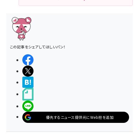
この記事をシェアしてほしいパン！
シェアする
ポストする
>ブクマする
noteで書く
LINEで送る
優先するニュース提供元にWeb担を追加