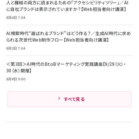
人と機械の両方に読まれるための「アクセシビリティツリー」／AI
組織の成果を最大化する ルールのデザイン
技術基準適合】ブラック
￥5,990
サッポロ 生ビール 黒ラベル 350ml 缶 24本 ビー
に自社ブランドは表示されていますか？【Web担当者向け講演】
￥1,980
ル ケース買い【6/30応募〆切! 黒ラベルビヤセラー
8月6日 7:04
キャンペーン】
Anker PowerLine III Flow USB-C & USB-C
ケーブル Anker絡まないケーブル 240W 結束バン
￥4,857
ド付き USB PD対応 シリコン素材採用 iPhone
AI検索時代“選ばれるブランド”はどう作る？／生成AI時代に求め
Amazonランキングをもっと見る
17 / 16 / 15 / Galaxy iPad Pro MacBook
￥1,890
られる次世代Web制作フロー【Web担当者向け講演】
Pro/Air 各種対応 (1.8m ミッドナイトブラック)
Amazonランキングをもっと見る
8月5日 7:04
Amazonランキングをもっと見る
＜第3回＞AI時代のBtoBマーケティング実践講座【9/29（火）・
30（水）開催】
8月4日 9:00
すべて見る