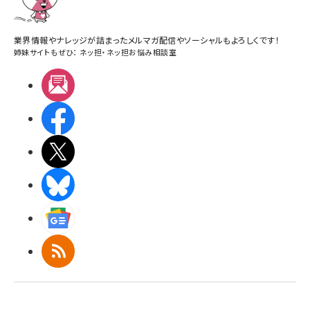
業界情報やナレッジが詰まったメルマガ配信やソーシャルもよろしくです！
姉妹サイトもぜひ：
ネッ担
・
ネッ担お悩み相談室
メルマガ
Facebook
X(エックス)
BlueSky
Googleニュース
RSS