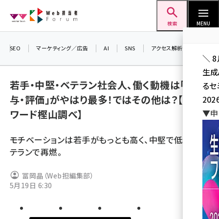
メ
Web担当者Forum
イ
検索
MENU
ン
コ
SEO
マーケティング／広告
AI
SNS
アクセス解析／データ分析
＼ 
ン
生成
テ
若手・中堅・ベテラン社会人、働く動機は「給
るセ
ン
与・評価」がやはり最多！ではその他は？【オン
202
ツ
seo (3541)
ワード樫山調べ】
▼申
に
ai (2827)
移
モチベーションは若手がもっとも高く、中堅で低下、ベ
動
youtube (2449)
テランで再燃。
note (2323)
冨岡晶（Web担編集部）
セミナー (2318)
5月19日 6:30
z世代 (1632)
meo (1282)