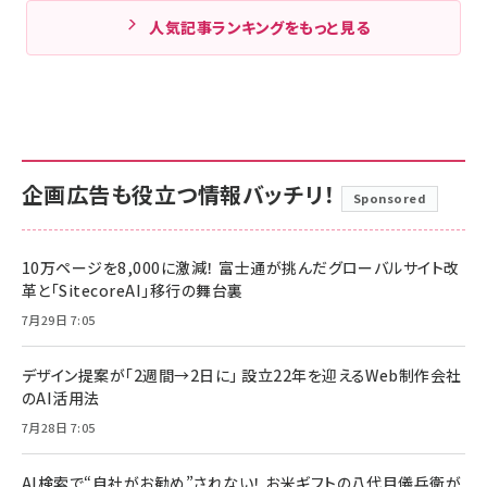
人気記事ランキングをもっと見る
企画広告も役立つ情報バッチリ！
Sponsored
10万ページを8,000に激減！ 富士通が挑んだグローバルサイト改
革と「SitecoreAI」移行の舞台裏
7月29日 7:05
デザイン提案が「2週間→2日に」 設立22年を迎えるWeb制作会社
のAI活用法
7月28日 7:05
AI検索で“自社がお勧め”されない！ お米ギフトの八代目儀兵衛が