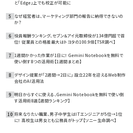
と「Edge」上でも校正が可能に
なぜ経営者は、マーケティング部門の報告に納得できないの
か？
役員報酬ランキング、セブン＆アイ元取締役が134億円超で首
位！ 従業員との格差最大はトヨタの100.9倍【TSR調べ】
1週間かかった作業が1日に！ Gemini Notebookを無料で
使い倒す8つの活用術【1週間まとめ】
デザイン提案が「2週間→2日に」 設立22年を迎えるWeb制作
会社のAI活用法
明日からすぐに使える、Gemini Notebookを無料で使い倒
す活用術8選【週間ランキング】
将来なりたい職業、男子中学生はITエンジニアが5位→1位
に！ 高校生は男女とも公務員がトップ【ソニー生命調べ】