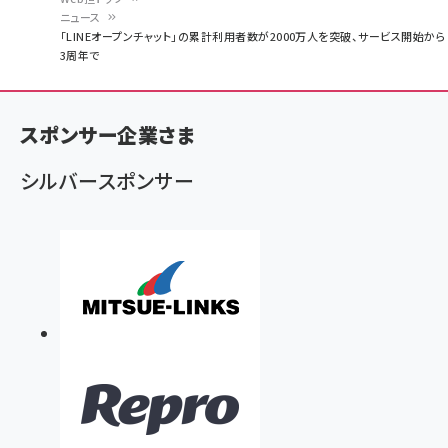
ニュース
パ
「LINEオープンチャット」の累計利用者数が2000万人を突破、サービス開始から
3周年で
ン
く
ず
スポンサー企業さま
シルバースポンサー