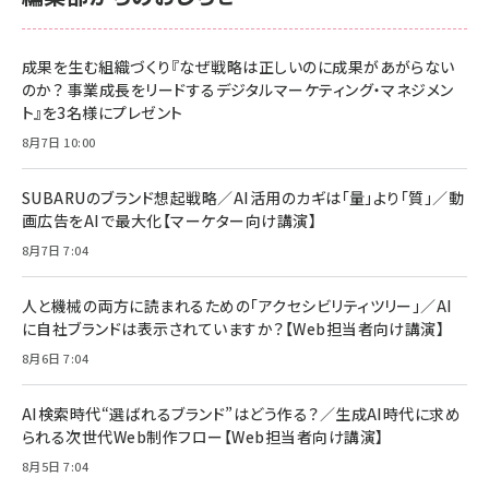
anan(アンアン)2026/06/24号 No.2500増刊
スペシャルエディション[王道エンタメの矜持／
NIMASO ガラスフィルム iPhone 17 用 保護フィ
Amazon eギフトカード - Amazonロゴ - クラ
BTS]
ルム 強化ガラス 耐衝撃 高透過率 指紋防止 貼りや
シック
すい ガイド枠付き いPhone17 (6.3インチ) 対応
成果を生む組織づくり『なぜ戦略は正しいのに成果があがらない
￥1,100
￥5,000
2枚セット DSP25F1698
のか？ 事業成長をリードするデジタルマーケティング・マネジメン
￥1,599
ト』を3名様にプレゼント
anan(アンアン)2026/07/08号 No.2502[2026
Anker PowerLine III Flow USB-C & USB-C
年後半、あなたの恋と運命／山田涼介]
【New】Amazon Fire TV Stick HD | 手軽にスト
ケーブル Anker絡まないケーブル 240W 結束バン
8月7日 10:00
リーミングをはじめよう | ストリーミングメディアプ
ド付き USB PD対応 シリコン素材採用 iPhone
￥880
レイヤー
17 / 16 / 15 / Galaxy iPad Pro MacBook
￥1,890
Pro/Air 各種対応 (1.8m ミッドナイトブラック)
SUBARUのブランド想起戦略／AI活用のカギは「量」より「質」／動
￥6,980
画広告をAIで最大化【マーケター向け講演】
ママ投資家が育休中に１億貯めた株式投資
アサヒ飲料 モンスター エナジー 355ml×24本
￥1,870
8月7日 7:04
Anker Soundcore P31i (Bluetooth 6.1) 【完
￥4,192
全ワイヤレスイヤホン/アクティブノイズキャンセリ
ング/マルチポイント接続 / 最大50時間再生 / PSE
人と機械の両方に読まれるための「アクセシビリティツリー」／AI
組織の成果を最大化する ルールのデザイン
技術基準適合】ブラック
￥5,990
サッポロ 生ビール 黒ラベル 350ml 缶 24本 ビー
に自社ブランドは表示されていますか？【Web担当者向け講演】
￥1,980
ル ケース買い【6/30応募〆切! 黒ラベルビヤセラー
8月6日 7:04
キャンペーン】
Anker PowerLine III Flow USB-C & USB-C
ケーブル Anker絡まないケーブル 240W 結束バン
￥4,857
ド付き USB PD対応 シリコン素材採用 iPhone
AI検索時代“選ばれるブランド”はどう作る？／生成AI時代に求め
Amazonランキングをもっと見る
17 / 16 / 15 / Galaxy iPad Pro MacBook
￥1,890
られる次世代Web制作フロー【Web担当者向け講演】
Pro/Air 各種対応 (1.8m ミッドナイトブラック)
Amazonランキングをもっと見る
8月5日 7:04