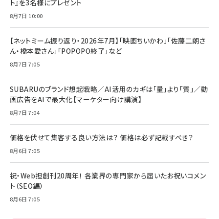
ト』を3名様にプレゼント
8月7日 10:00
【ネットミーム振り返り・2026年7月】「映画ちいかわ」「佐藤二朗さ
ん・橋本愛さん」「POPOPO終了」など
8月7日 7:05
SUBARUのブランド想起戦略／AI活用のカギは「量」より「質」／動
画広告をAIで最大化【マーケター向け講演】
8月7日 7:04
価格を伏せて集客する良い方法は？ 価格は必ず記載すべき？
8月6日 7:05
祝・Web担創刊20周年！ 各業界の専門家から届いたお祝いコメン
ト（SEO編）
8月6日 7:05