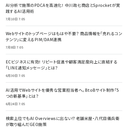
AI分析で施策のPDCAを高速化！ 中川政七商店とSprocketが実
践するAI活用術
7月10日 7:05
Webサイトのトップページはもはや不要？ 商品情報を「売れるコン
テンツ」に変えるPIM/DAM連携
7月8日 7:05
ECビジネスに有効！ リピート促進や顧客満足度向上に直結する
「LINE通知メッセージ」とは？
6月30日 7:05
AI活用でWebサイトを優秀な営業担当者へ。BtoBサイト制作「5
つの新基準」とは？
6月24日 7:05
検索上位でもAI Overviewsに出ない!? 老舗米屋・八代目儀兵衛
が取り組んだGEO施策