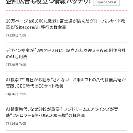
企画広告も役立つ情報バッチリ！
Sponsored
10万ページを8,000に激減！ 富士通が挑んだグローバルサイト改
革と「SitecoreAI」移行の舞台裏
7月29日 7:05
デザイン提案が「2週間→2日に」 設立22年を迎えるWeb制作会社
のAI活用法
7月28日 7:05
AI検索で“自社がお勧め”されない！ お米ギフトの八代目儀兵衛が
実践、GEO時代のECサイト改善
7月16日 7:05
AI検索時代、なぜSNSが重要？ フジドリームエアラインズが実
践“フォロワー6倍・UGC200％増”の舞台裏
7月14日 7:05