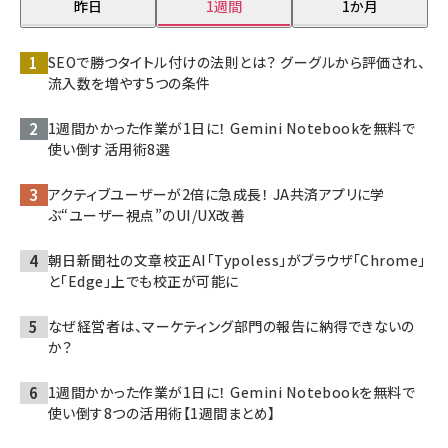
昨日
1週間
1か月
SEOで勝つタイトル付けの法則とは？ グーグルから評価され、
流入数を増やす5つの条件
1週間かかった作業が1日に！ Gemini Notebookを無料で
使い倒す活用術8選
アクティブユーザーが2倍に急成長！ JA共済アプリに学
ぶ“ユーザー視点”のUI/UX改善
朝日新聞社の文章校正AI「Typoless」がブラウザ「Chrome」
と「Edge」上でも校正が可能に
なぜ経営者は、マーケティング部門の報告に納得できないの
か？
1週間かかった作業が1日に！ Gemini Notebookを無料で
使い倒す8つの活用術【1週間まとめ】