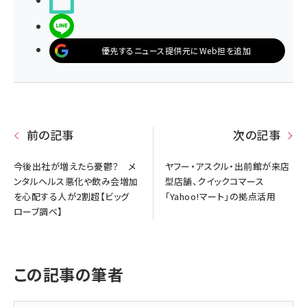
noteで書く
LINEで送る
優先するニュース提供元にWeb担を追加
前の記事
次の記事
今後出社が増えたら憂鬱？ メ
ヤフー・アスクル・出前館が来店
ンタルヘルス悪化や飲み会増加
型店舗、クイックコマース
を心配する人が2割超【ビッグ
「Yahoo!マート」の拠点活用
ローブ調べ】
この記事の筆者