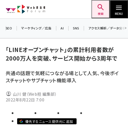
メ
Web担当者Forum
イ
検索
MENU
ン
コ
SEO
マーケティング／広告
AI
SNS
アクセス解析／データ分析
＼ 
ン
生成
テ
「LINEオープンチャット」の累計利用者数が
るセ
ン
2000万人を突破、サービス開始から3周年で
20
ツ
seo (3538)
▼
に
共通の話題で気軽につながる場として人気、今後ボイ
ai (2820)
移
スチャットやサブチャット機能導入
動
youtube (2444)
山川 健（Web担 編集部）
note (2322)
2022年8月22日 7:00
セミナー (2315)
z世代 (1629)
優先するニュース提供元に追加
meo (1281)