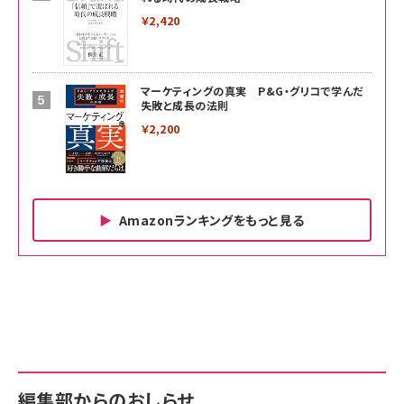
￥2,420
マーケティングの真実 P&G・グリコで学んだ
失敗と成長の法則
￥2,200
Amazonランキングをもっと見る
Amazon ビジネス・経済関連書籍 の売れ筋ランキン
Amazon 家電＆カメラ の売れ筋ランキング
Amazon パソコン・周辺機器 の売れ筋ランキング
グ
更新日時：2026/06/26 19:00
更新日時：2026/06/26 19:00
更新日時：2026/06/26 19:00
anan(アンアン)2026/07/01号 No.2501[魅せる
KIOXIA(キオクシア) 旧東芝メモリ microSD
KIOXIA(キオクシア) 旧東芝メモリ microSD
カラダ2026／宮舘涼太]
128GB UHS-I Class10 (最大読出速度
128GB UHS-I Class10 (最大読出速度
100MB/s) Nintendo Switch動作確認済 国内
100MB/s) Nintendo Switch動作確認済 国内
￥880
サポート正規品 メーカー保証5年 KLMEA128G
サポート正規品 メーカー保証5年 KLMEA128G
￥2,680
￥2,680
編集部からのおしらせ