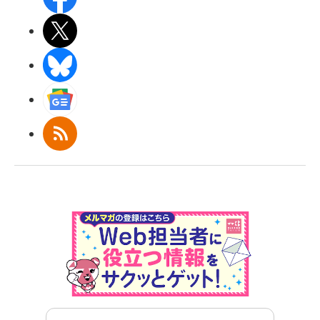
X(エックス)
BlueSky
Googleニュース
RSS