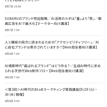
anan(アンアン)2026/07/08号 No.2502[2026
Anker PowerLine III Flow USB-C & USB-C
年後半、あなたの恋と運命／山田涼介]
【New】Amazon Fire TV Stick HD | 手軽にスト
ケーブル Anker絡まないケーブル 240W 結束バン
8月7日 10:00
リーミングをはじめよう | ストリーミングメディアプ
ド付き USB PD対応 シリコン素材採用 iPhone
￥880
レイヤー
17 / 16 / 15 / Galaxy iPad Pro MacBook
￥1,890
Pro/Air 各種対応 (1.8m ミッドナイトブラック)
SUBARUのブランド想起戦略／AI活用のカギは「量」より「質」／動
￥6,980
画広告をAIで最大化【マーケター向け講演】
ママ投資家が育休中に１億貯めた株式投資
アサヒ飲料 モンスター エナジー 355ml×24本
￥1,870
8月7日 7:04
Anker Soundcore P31i (Bluetooth 6.1) 【完
￥4,192
全ワイヤレスイヤホン/アクティブノイズキャンセリ
ング/マルチポイント接続 / 最大50時間再生 / PSE
人と機械の両方に読まれるための「アクセシビリティツリー」／AI
組織の成果を最大化する ルールのデザイン
技術基準適合】ブラック
￥5,990
サッポロ 生ビール 黒ラベル 350ml 缶 24本 ビー
に自社ブランドは表示されていますか？【Web担当者向け講演】
￥1,980
ル ケース買い【6/30応募〆切! 黒ラベルビヤセラー
8月6日 7:04
キャンペーン】
Anker PowerLine III Flow USB-C & USB-C
ケーブル Anker絡まないケーブル 240W 結束バン
￥4,857
ド付き USB PD対応 シリコン素材採用 iPhone
AI検索時代“選ばれるブランド”はどう作る？／生成AI時代に求め
Amazonランキングをもっと見る
17 / 16 / 15 / Galaxy iPad Pro MacBook
￥1,890
られる次世代Web制作フロー【Web担当者向け講演】
Pro/Air 各種対応 (1.8m ミッドナイトブラック)
Amazonランキングをもっと見る
8月5日 7:04
Amazonランキングをもっと見る
＜第3回＞AI時代のBtoBマーケティング実践講座【9/29（火）・
30（水）開催】
8月4日 9:00