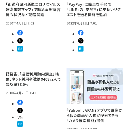
「都道府県別新型コロナウイルス
「PayPay」に簡単な手順で
感染者数マップ」で緊急事態宣言
「LINE」の「友だち」に支払いリク
発令状況など配信開始
エストを送る機能を追加
2020年4月8日 7:02
2022年6月15日 7:01
総務省、「通信利用動向調査」結
果、ネット利用者数は9408万人で
普及率78.0％
2010年4月29日 1:41
「Yahoo! JAPAN」アプリで画像か
ら似た商品や人物が検索できる
25
「カメラ検索機能」提供