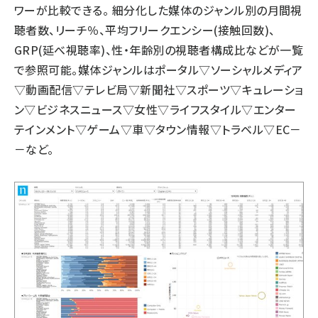
ワーが比較できる。 細分化した媒体のジャンル別の月間視
聴者数、リーチ％、平均フリークエンシー(接触回数)、
GRP(延べ視聴率)、性・年齢別の視聴者構成比などが一覧
で参照可能。媒体ジャンルはポータル▽ソーシャルメディア
▽動画配信▽テレビ局▽新聞社▽スポーツ▽キュレーショ
ン▽ビジネスニュース▽女性▽ライフスタイル▽エンター
テインメント▽ゲーム▽車▽タウン情報▽トラベル▽EC－
－など。