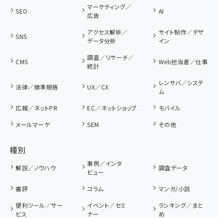
マーケティング／
SEO
AI
広告
アクセス解析／
サイト制作／デザ
SNS
データ分析
イン
調査／リサーチ／
CMS
Web担当者／仕事
統計
レンサバ／システ
法律／標準規格
UX／CX
ム
広報／ネットPR
EC／ネットショップ
モバイル
メールマーケ
SEM
その他
種別
事例／インタ
解説／ノウハウ
調査データ
ビュー
書評
コラム
マンガ/小説
便利ツール／サー
イベント／セミ
ランキング／まと
ビス
ナー
め