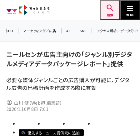
メ
Web担当者Forum
イ
検索
MENU
ン
コ
SEO
マーケティング／広告
AI
SNS
アクセス解析／データ分析
＼ 
ン
生成
テ
ニールセンが広告主向けの「ジャンル別デジタ
るセ
ン
ルメディアデータパッケージレポート」提供
202
ツ
seo (3532)
▼申
に
必要な媒体ジャンルごとの広告購入が可能に、デジタ
ai (2814)
移
ル広告の出稿計画を作成する際に有効
動
youtube (2441)
山川 健（Web担 編集部）
note (2317)
2020年10月8日 7:01
セミナー (2310)
z世代 (1623)
優先するニュース提供元に追加
meo (1277)