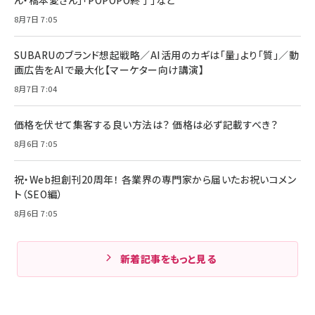
ん・橋本愛さん」「POPOPO終了」など
8月7日 7:05
SUBARUのブランド想起戦略／AI活用のカギは「量」より「質」／動
画広告をAIで最大化【マーケター向け講演】
8月7日 7:04
価格を伏せて集客する良い方法は？ 価格は必ず記載すべき？
8月6日 7:05
祝・Web担創刊20周年！ 各業界の専門家から届いたお祝いコメン
ト（SEO編）
8月6日 7:05
新着記事をもっと見る