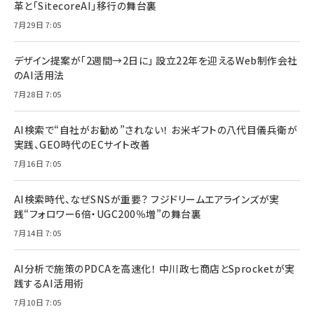
革と「SitecoreAI」移行の舞台裏
7月29日 7:05
デザイン提案が「2週間→2日に」 設立22年を迎えるWeb制作会社
のAI活用法
7月28日 7:05
AI検索で“自社がお勧め”されない！ お米ギフトの八代目儀兵衛が
実践、GEO時代のECサイト改善
7月16日 7:05
AI検索時代、なぜSNSが重要？ フジドリームエアラインズが実
践“フォロワー6倍・UGC200％増”の舞台裏
7月14日 7:05
AI分析で施策のPDCAを高速化！ 中川政七商店とSprocketが実
践するAI活用術
7月10日 7:05