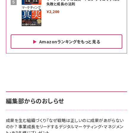
失敗と成長の法則
￥2,200
Amazonランキングをもっと見る
Amazon ビジネス・経済関連書籍 の売れ筋ランキン
Amazon 家電＆カメラ の売れ筋ランキング
Amazon パソコン・周辺機器 の売れ筋ランキング
グ
更新日時：2026/06/26 19:00
更新日時：2026/06/26 19:00
更新日時：2026/06/26 19:00
anan(アンアン)2026/07/01号 No.2501[魅
KIOXIA(キオクシア) 旧東芝メモリ microSD
KIOXIA(キオクシア) 旧東芝メモリ microSD
せるカラダ2026／宮舘涼太]
128GB UHS-I Class10 (最大読出速度
128GB UHS-I Class10 (最大読出速度
100MB/s) Nintendo Switch動作確認済 国
100MB/s) Nintendo Switch動作確認済 国
￥880
内サポート正規品 メーカー保証5年
内サポート正規品 メーカー保証5年
￥2,680
￥2,680
KLMEA128G
KLMEA128G
編集部からのおしらせ
anan(アンアン)2026/06/24号 No.2500増
刊 スペシャルエディション[王道エンタメの矜
NIMASO ガラスフィルム iPhone 17 用 保護
Amazon eギフトカード - Amazonロゴ - ク
持／BTS]
フィルム 強化ガラス 耐衝撃 高透過率 指紋防
ラシック
止 貼りやすい ガイド枠付き いPhone17 (6.3
成果を生む組織づくり『なぜ戦略は正しいのに成果があがらない
￥1,100
￥5,000
インチ) 対応 2枚セット DSP25F1698
のか？ 事業成長をリードするデジタルマーケティング・マネジメン
￥1,599
ト』を3名様にプレゼント