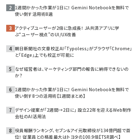
1週間かかった作業が1日に！ Gemini Notebookを無料で
使い倒す活用術8選
アクティブユーザーが2倍に急成長！ JA共済アプリに学
ぶ“ユーザー視点”のUI/UX改善
朝日新聞社の文章校正AI「Typoless」がブラウザ「Chrome」
と「Edge」上でも校正が可能に
なぜ経営者は、マーケティング部門の報告に納得できないの
か？
1週間かかった作業が1日に！ Gemini Notebookを無料で
使い倒す8つの活用術【1週間まとめ】
デザイン提案が「2週間→2日に」 設立22年を迎えるWeb制作
会社のAI活用法
役員報酬ランキング、セブン＆アイ元取締役が134億円超で首
位！ 従業員との格差最大はトヨタの100.9倍【TSR調べ】