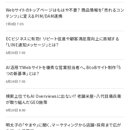
Webサイトのトップページはもはや不要？ 商品情報を「売れるコン
テンツ」に変えるPIM/DAM連携
7月8日 7:05
ECビジネスに有効！ リピート促進や顧客満足度向上に直結する
「LINE通知メッセージ」とは？
6月30日 7:05
AI活用でWebサイトを優秀な営業担当者へ。BtoBサイト制作「5
つの新基準」とは？
6月24日 7:05
検索上位でもAI Overviewsに出ない!? 老舗米屋・八代目儀兵衛
が取り組んだGEO施策
4月20日 8:00
明太子の「やまや」に聞く、マーケティングから店舗・採用まで広が