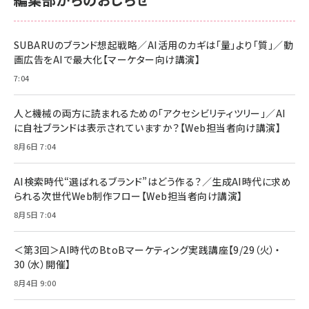
anan(アンアン)2026/06/24号 No.2500増刊
スペシャルエディション[王道エンタメの矜持／
NIMASO ガラスフィルム iPhone 17 用 保護フィ
Amazon eギフトカード - Amazonロゴ - クラ
BTS]
ルム 強化ガラス 耐衝撃 高透過率 指紋防止 貼りや
シック
すい ガイド枠付き いPhone17 (6.3インチ) 対応
SUBARUのブランド想起戦略／AI活用のカギは「量」より「質」／動
￥1,100
￥5,000
2枚セット DSP25F1698
画広告をAIで最大化【マーケター向け講演】
￥1,599
7:04
anan(アンアン)2026/07/08号 No.2502[2026
Anker PowerLine III Flow USB-C & USB-C
年後半、あなたの恋と運命／山田涼介]
【New】Amazon Fire TV Stick HD | 手軽にスト
ケーブル Anker絡まないケーブル 240W 結束バン
リーミングをはじめよう | ストリーミングメディアプ
ド付き USB PD対応 シリコン素材採用 iPhone
￥880
人と機械の両方に読まれるための「アクセシビリティツリー」／AI
レイヤー
17 / 16 / 15 / Galaxy iPad Pro MacBook
￥1,890
Pro/Air 各種対応 (1.8m ミッドナイトブラック)
に自社ブランドは表示されていますか？【Web担当者向け講演】
￥6,980
ママ投資家が育休中に１億貯めた株式投資
8月6日 7:04
アサヒ飲料 モンスター エナジー 355ml×24本
￥1,870
Anker Soundcore P31i (Bluetooth 6.1) 【完
￥4,192
全ワイヤレスイヤホン/アクティブノイズキャンセリ
AI検索時代“選ばれるブランド”はどう作る？／生成AI時代に求め
ング/マルチポイント接続 / 最大50時間再生 / PSE
られる次世代Web制作フロー【Web担当者向け講演】
組織の成果を最大化する ルールのデザイン
技術基準適合】ブラック
￥5,990
サッポロ 生ビール 黒ラベル 350ml 缶 24本 ビー
8月5日 7:04
￥1,980
ル ケース買い【6/30応募〆切! 黒ラベルビヤセラー
キャンペーン】
Anker PowerLine III Flow USB-C & USB-C
ケーブル Anker絡まないケーブル 240W 結束バン
￥4,857
＜第3回＞AI時代のBtoBマーケティング実践講座【9/29（火）・
ド付き USB PD対応 シリコン素材採用 iPhone
30（水）開催】
Amazonランキングをもっと見る
17 / 16 / 15 / Galaxy iPad Pro MacBook
￥1,890
Pro/Air 各種対応 (1.8m ミッドナイトブラック)
8月4日 9:00
Amazonランキングをもっと見る