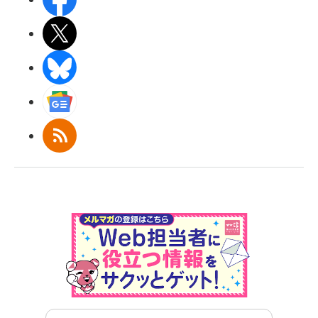
X(エックス)
BlueSky
Googleニュース
RSS