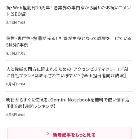
祝・Web担創刊20周年！ 各業界の専門家から届いたお祝いコメン
ト（SEO編）
8月6日 7:05
個性・専門性・熱量が光る！ 社員が主役となって成果を上げている
SNS好事例
8月6日 7:05
人と機械の両方に読まれるための「アクセシビリティツリー」／AI
に自社ブランドは表示されていますか？【Web担当者向け講演】
8月6日 7:04
明日からすぐに使える、Gemini Notebookを無料で使い倒す活
用術8選【週間ランキング】
8月5日 8:00
新着記事をもっと見る