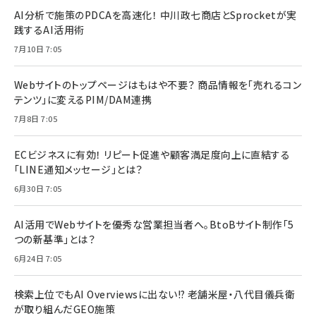
AI分析で施策のPDCAを高速化！ 中川政七商店とSprocketが実
践するAI活用術
7月10日 7:05
Webサイトのトップページはもはや不要？ 商品情報を「売れるコン
テンツ」に変えるPIM/DAM連携
7月8日 7:05
ECビジネスに有効！ リピート促進や顧客満足度向上に直結する
「LINE通知メッセージ」とは？
6月30日 7:05
AI活用でWebサイトを優秀な営業担当者へ。BtoBサイト制作「5
つの新基準」とは？
6月24日 7:05
検索上位でもAI Overviewsに出ない!? 老舗米屋・八代目儀兵衛
が取り組んだGEO施策