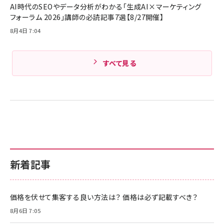
AI時代のSEOやデータ分析がわかる「生成AI×マーケティング
Amazonランキングをもっと見る
フォーラム 2026」講師の必読記事7選【8/27開催】
8月4日 7:04
すべて見る
新着記事
価格を伏せて集客する良い方法は？ 価格は必ず記載すべき？
8月6日 7:05