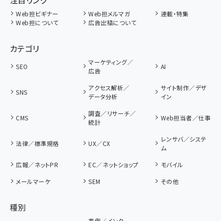
注目リンク
Web担ビギナー
Web担メルマガ
連載・特集
Web担について
広告出稿について
カテゴリ
マーケティング／
SEO
AI
広告
アクセス解析／
サイト制作／デザ
SNS
データ分析
イン
調査／リサーチ／
CMS
Web担当者／仕事
統計
レンサバ／システ
法律／標準規格
UX／CX
ム
広報／ネットPR
EC／ネットショップ
モバイル
メールマーケ
SEM
その他
種別
事例／インタ