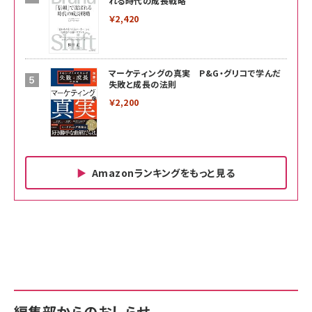
れる時代の成長戦略
￥2,420
マーケティングの真実 P&G・グリコで学んだ
失敗と成長の法則
￥2,200
Amazonランキングをもっと見る
Amazon ビジネス・経済関連書籍 の売れ筋ランキン
Amazon 家電＆カメラ の売れ筋ランキング
Amazon パソコン・周辺機器 の売れ筋ランキング
グ
更新日時：2026/06/26 19:00
更新日時：2026/06/26 19:00
更新日時：2026/06/26 19:00
anan(アンアン)2026/07/01号 No.2501[魅せる
KIOXIA(キオクシア) 旧東芝メモリ microSD
KIOXIA(キオクシア) 旧東芝メモリ microSD
カラダ2026／宮舘涼太]
128GB UHS-I Class10 (最大読出速度
128GB UHS-I Class10 (最大読出速度
100MB/s) Nintendo Switch動作確認済 国内
100MB/s) Nintendo Switch動作確認済 国内
￥880
サポート正規品 メーカー保証5年 KLMEA128G
サポート正規品 メーカー保証5年 KLMEA128G
￥2,680
￥2,680
編集部からのおしらせ