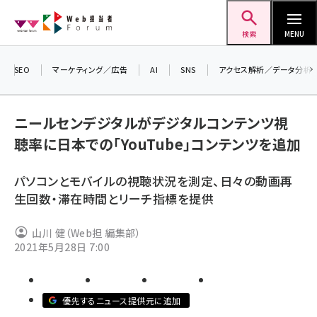
メ
Web担当者Forum
イ
検索
MENU
ン
コ
SEO
マーケティング／広告
AI
SNS
アクセス解析／データ分析
＼ 
ン
7月
テ
ニールセンデジタルがデジタルコンテンツ視
差し
ン
聴率に日本での「YouTube」コンテンツを追加
▼ア
ツ
seo (3523)
に
パソコンとモバイルの視聴状況を測定、日々の動画再
ai (2804)
移
生回数・滞在時間とリーチ指標を提供
動
youtube (2429)
山川 健（Web担 編集部）
note (2312)
2021年5月28日 7:00
セミナー (2303)
z世代 (1622)
優先するニュース提供元に追加
meo (1275)