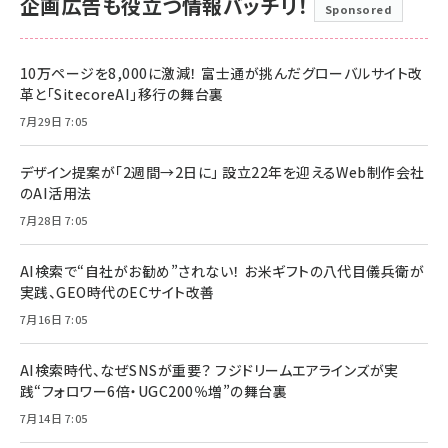
企画広告も役立つ情報バッチリ！
Sponsored
10万ページを8,000に激減！ 富士通が挑んだグローバルサイト改
革と「SitecoreAI」移行の舞台裏
7月29日 7:05
デザイン提案が「2週間→2日に」 設立22年を迎えるWeb制作会社
のAI活用法
7月28日 7:05
AI検索で“自社がお勧め”されない！ お米ギフトの八代目儀兵衛が
実践、GEO時代のECサイト改善
7月16日 7:05
AI検索時代、なぜSNSが重要？ フジドリームエアラインズが実
践“フォロワー6倍・UGC200％増”の舞台裏
7月14日 7:05