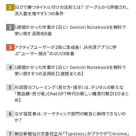
SEOで勝つタイトル付けの法則とは？ グーグルから評価され、
流入数を増やす5つの条件
1週間かかった作業が1日に！ Gemini Notebookを無料で
使い倒す活用術8選
アクティブユーザーが2倍に急成長！ JA共済アプリに学
ぶ“ユーザー視点”のUI/UX改善
1週間かかった作業が1日に！ Gemini Notebookを無料で
使い倒す8つの活用術【1週間まとめ】
AI回答のフレーミング（見せ方・提示）は、デジタルの新たな
「商品棚・売り場」――ChatGPT時代の新しい購買行動【SEOまと
め】
なぜ経営者は、マーケティング部門の報告に納得できないの
か？
朝日新聞社の文章校正AI「Typoless」がブラウザ「Chrome」