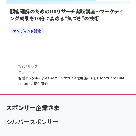
顧客理解のためのUXリサーチ実践講座～マーケティ
ング成果を10倍に高める“気づき”の技術
オンデマンド講座
Web担トップ
ニュース
パ
各種デジタルチャネルのパーソナライズを可能にする「HeartCore CXM
Cloud」の提供開始
ン
く
ず
スポンサー企業さま
シルバースポンサー