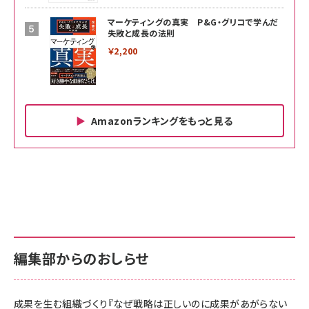
マーケティングの真実 P&G・グリコで学んだ
失敗と成長の法則
￥2,200
Amazonランキングをもっと見る
Amazon ビジネス・経済関連書籍 の売れ筋ランキン
Amazon 家電＆カメラ の売れ筋ランキング
Amazon パソコン・周辺機器 の売れ筋ランキング
グ
更新日時：2026/06/26 19:00
更新日時：2026/06/26 19:00
更新日時：2026/06/26 19:00
anan(アンアン)2026/07/01号 No.2501[魅せる
KIOXIA(キオクシア) 旧東芝メモリ microSD
KIOXIA(キオクシア) 旧東芝メモリ microSD
カラダ2026／宮舘涼太]
128GB UHS-I Class10 (最大読出速度
128GB UHS-I Class10 (最大読出速度
100MB/s) Nintendo Switch動作確認済 国内
100MB/s) Nintendo Switch動作確認済 国内
￥880
サポート正規品 メーカー保証5年 KLMEA128G
サポート正規品 メーカー保証5年 KLMEA128G
￥2,680
￥2,680
編集部からのおしらせ
anan(アンアン)2026/06/24号 No.2500増刊
スペシャルエディション[王道エンタメの矜持／
NIMASO ガラスフィルム iPhone 17 用 保護フィ
Amazon eギフトカード - Amazonロゴ - クラ
BTS]
ルム 強化ガラス 耐衝撃 高透過率 指紋防止 貼りや
シック
すい ガイド枠付き いPhone17 (6.3インチ) 対応
成果を生む組織づくり『なぜ戦略は正しいのに成果があがらない
￥1,100
￥5,000