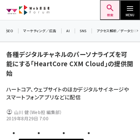
メ
Web担当者Forum
イ
検索
MENU
ン
コ
SEO
マーケティング／広告
AI
SNS
アクセス解析／データ分析
＼ 
ン
生成
テ
るセ
各種デジタルチャネルのパーソナライズを可
ン
202
能にする「HeartCore CXM Cloud」の提供開
ツ
seo (3526)
▼申
始
に
ai (2807)
移
ハートコア、ウェブサイトのほかデジタルサイネージや
動
youtube (2434)
スマートフォンアプリなどに配信
note (2312)
山川 健（Web担 編集部）
セミナー (2307)
2019年8月29日 7:00
z世代 (1622)
meo (1275)