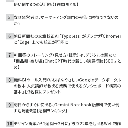
使い倒す8つの活用術【1週間まとめ】
なぜ経営者は、マーケティング部門の報告に納得できないの
か？
朝日新聞社の文章校正AI「Typoless」がブラウザ「Chrome」
と「Edge」上でも校正が可能に
AI回答のフレーミング（見せ方・提示）は、デジタルの新たな
「商品棚・売り場」――ChatGPT時代の新しい購買行動【SEOまと
め】
無料BIツール入門『いちばんやさしいGoogleデータポータル
の教本 人気講師が教える業務で使えるダッシュボード構築の
基本』を3名様にプレゼント
明日からすぐに使える、Gemini Notebookを無料で使い倒
す活用術8選【週間ランキング】
デザイン提案が「2週間→2日に」 設立22年を迎えるWeb制作