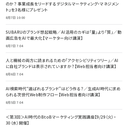
2枚セット DSP25F1698
のか？ 事業成長をリードするデジタルマーケティング・マネジメン
￥1,599
ト』を3名様にプレゼント
anan(アンアン)2026/07/08号 No.2502[2026
Anker PowerLine III Flow USB-C & USB-C
年後半、あなたの恋と運命／山田涼介]
【New】Amazon Fire TV Stick HD | 手軽にスト
ケーブル Anker絡まないケーブル 240W 結束バン
8月7日 10:00
リーミングをはじめよう | ストリーミングメディアプ
ド付き USB PD対応 シリコン素材採用 iPhone
￥880
レイヤー
17 / 16 / 15 / Galaxy iPad Pro MacBook
￥1,890
Pro/Air 各種対応 (1.8m ミッドナイトブラック)
SUBARUのブランド想起戦略／AI活用のカギは「量」より「質」／動
￥6,980
画広告をAIで最大化【マーケター向け講演】
ママ投資家が育休中に１億貯めた株式投資
アサヒ飲料 モンスター エナジー 355ml×24本
￥1,870
8月7日 7:04
Anker Soundcore P31i (Bluetooth 6.1) 【完
￥4,192
全ワイヤレスイヤホン/アクティブノイズキャンセリ
ング/マルチポイント接続 / 最大50時間再生 / PSE
人と機械の両方に読まれるための「アクセシビリティツリー」／AI
組織の成果を最大化する ルールのデザイン
技術基準適合】ブラック
￥5,990
サッポロ 生ビール 黒ラベル 350ml 缶 24本 ビー
に自社ブランドは表示されていますか？【Web担当者向け講演】
￥1,980
ル ケース買い【6/30応募〆切! 黒ラベルビヤセラー
8月6日 7:04
キャンペーン】
Anker PowerLine III Flow USB-C & USB-C
ケーブル Anker絡まないケーブル 240W 結束バン
￥4,857
ド付き USB PD対応 シリコン素材採用 iPhone
AI検索時代“選ばれるブランド”はどう作る？／生成AI時代に求め
Amazonランキングをもっと見る
17 / 16 / 15 / Galaxy iPad Pro MacBook
￥1,890
られる次世代Web制作フロー【Web担当者向け講演】
Pro/Air 各種対応 (1.8m ミッドナイトブラック)
Amazonランキングをもっと見る
8月5日 7:04
Amazonランキングをもっと見る
＜第3回＞AI時代のBtoBマーケティング実践講座【9/29（火）・
30（水）開催】